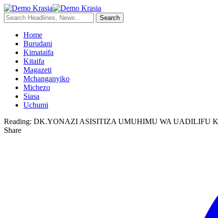
Home
Burudani
Kimataifa
Kitaifa
Magazeti
Mchanganyiko
Michezo
Siasa
Uchumi
Reading:
DK.YONAZI ASISITIZA UMUHIMU WA UADILIFU 
Share