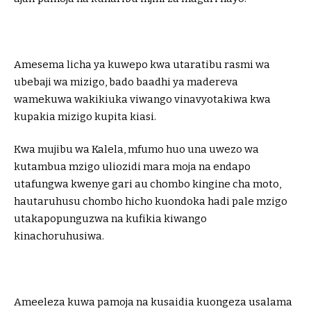
Amesema licha ya kuwepo kwa utaratibu rasmi wa
ubebaji wa mizigo, bado baadhi ya madereva
wamekuwa wakikiuka viwango vinavyotakiwa kwa
kupakia mizigo kupita kiasi.
Kwa mujibu wa Kalela, mfumo huo una uwezo wa
kutambua mzigo uliozidi mara moja na endapo
utafungwa kwenye gari au chombo kingine cha moto,
hautaruhusu chombo hicho kuondoka hadi pale mzigo
utakapopunguzwa na kufikia kiwango
kinachoruhusiwa.
Ameeleza kuwa pamoja na kusaidia kuongeza usalama