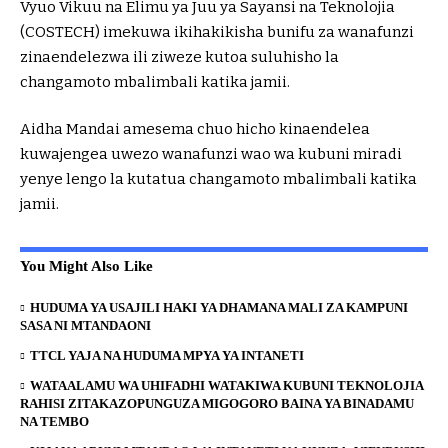
Vyuo Vikuu na Elimu ya Juu ya Sayansi na Teknolojia
(COSTECH) imekuwa ikihakikisha bunifu za wanafunzi
zinaendelezwa ili ziweze kutoa suluhisho la
changamoto mbalimbali katika jamii.
Aidha Mandai amesema chuo hicho kinaendelea
kuwajengea uwezo wanafunzi wao wa kubuni miradi
yenye lengo la kutatua changamoto mbalimbali katika
jamii.
You Might Also Like
HUDUMA YA USAJILI HAKI YA DHAMANA MALI ZA KAMPUNI
SASA NI MTANDAONI
TTCL YAJA NA HUDUMA MPYA YA INTANETI
WATAALAMU WA UHIFADHI WATAKIWA KUBUNI TEKNOLOJIA
RAHISI ZITAKAZOPUNGUZA MIGOGORO BAINA YA BINADAMU
NA TEMBO