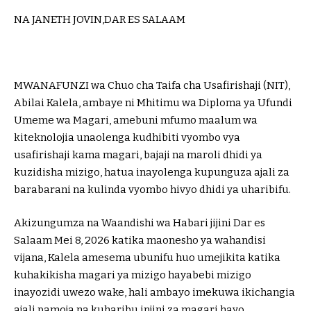
NA JANETH JOVIN,DAR ES SALAAM
MWANAFUNZI wa Chuo cha Taifa cha Usafirishaji (NIT),
Abilai Kalela, ambaye ni Mhitimu wa Diploma ya Ufundi
Umeme wa Magari, amebuni mfumo maalum wa
kiteknolojia unaolenga kudhibiti vyombo vya
usafirishaji kama magari, bajaji na maroli dhidi ya
kuzidisha mizigo, hatua inayolenga kupunguza ajali za
barabarani na kulinda vyombo hivyo dhidi ya uharibifu.
Akizungumza na Waandishi wa Habari jijini Dar es
Salaam Mei 8, 2026 katika maonesho ya wahandisi
vijana, Kalela amesema ubunifu huo umejikita katika
kuhakikisha magari ya mizigo hayabebi mizigo
inayozidi uwezo wake, hali ambayo imekuwa ikichangia
ajali pamoja na kuharibu injini za magari hayo.