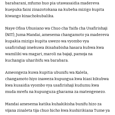
barabarani, mfumo huo pia utawasaidia madereva
kuepuka faini zinazotokana na kubeba mizigo kupita
kiwango kinachokubalika.
Naye Ofisa Uhusiano wa Chuo cha Taifa cha Usafirishaji
(NIT), Juma Mandai, amesema changamoto ya madereva
kupakia mizigo kupita uwezo wa vyombo vya
usafirishaji imekuwa ikisababisha hasara kubwa kwa
wamiliki wa magari, maroli na bajaji, pamoja na
kuchangia uharibifu wa barabara.
Ameongeza kuwa kupitia ubunifu wa Kalela,
changamoto hiyo inaweza kupungua kwa kiasi kikubwa
kwa kusaidia vyombo vya usafirishaji kudumu kwa
muda mrefu na kupunguza gharama za matengenezo.
Mandai amesema katika kuhakikisha bunifu hizo za
vijana zinaleta tija chuo hicho kwa kushirikiana Tume ya