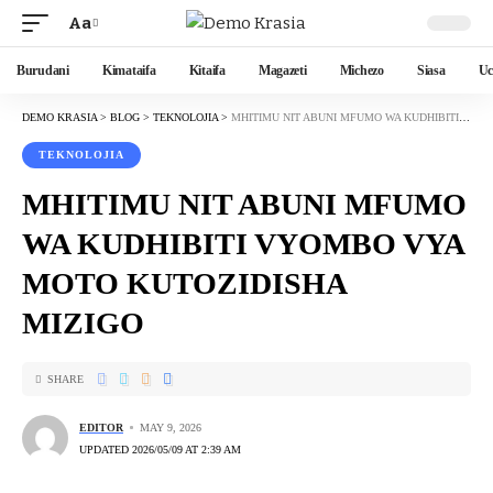
Aa
Burudani
Kimataifa
Kitaifa
Magazeti
Michezo
Siasa
Uc
DEMO KRASIA
>
BLOG
>
TEKNOLOJIA
>
MHITIMU NIT ABUNI MFUMO WA KUDHIBITI VYOMBO VYA MOTO KUTOZIDISHA MIZIGO
TEKNOLOJIA
MHITIMU NIT ABUNI MFUMO
WA KUDHIBITI VYOMBO VYA
MOTO KUTOZIDISHA
MIZIGO
SHARE
EDITOR
MAY 9, 2026
UPDATED 2026/05/09 AT 2:39 AM