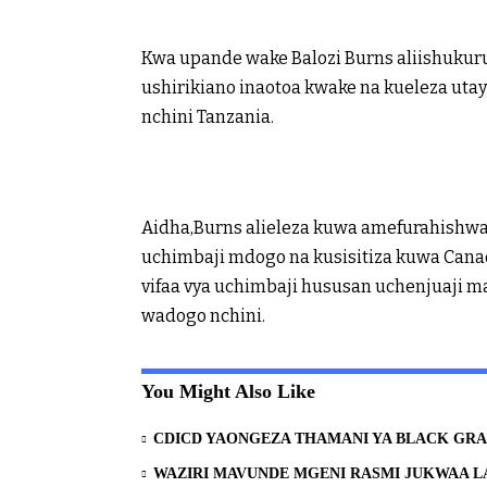
Kwa upande wake Balozi Burns aliishukur
ushirikiano inaotoa kwake na kueleza ut
nchini Tanzania.
Aidha,Burns alieleza kuwa amefurahishw
uchimbaji mdogo na kusisitiza kuwa Cana
vifaa vya uchimbaji hususan uchenjuaji ma
wadogo nchini.
You Might Also Like
CDICD YAONGEZA THAMANI YA BLACK GRA
WAZIRI MAVUNDE MGENI RASMI JUKWAA L