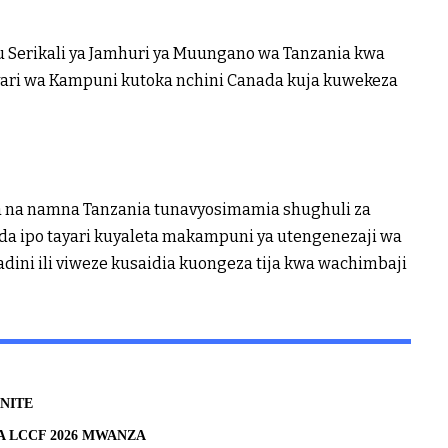
u Serikali ya Jamhuri ya Muungano wa Tanzania kwa
ayari wa Kampuni kutoka nchini Canada kuja kuwekeza
a na namna Tanzania tunavyosimamia shughuli za
da ipo tayari kuyaleta makampuni ya utengenezaji wa
dini ili viweze kusaidia kuongeza tija kwa wachimbaji
NITE
A LCCF 2026 MWANZA