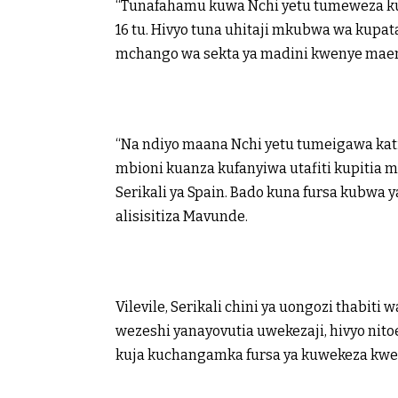
“Tunafahamu kuwa Nchi yetu tumeweza kuf
16 tu. Hivyo tuna uhitaji mkubwa wa kupata
mchango wa sekta ya madini kwenye maen
“Na ndiyo maana Nchi yetu tumeigawa kati
mbioni kuanza kufanyiwa utafiti kupitia 
Serikali ya Spain. Bado kuna fursa kubwa 
alisisitiza Mavunde.
Vilevile, Serikali chini ya uongozi thabi
wezeshi yanayovutia uwekezaji, hivyo nit
kuja kuchangamka fursa ya kuwekeza kwen