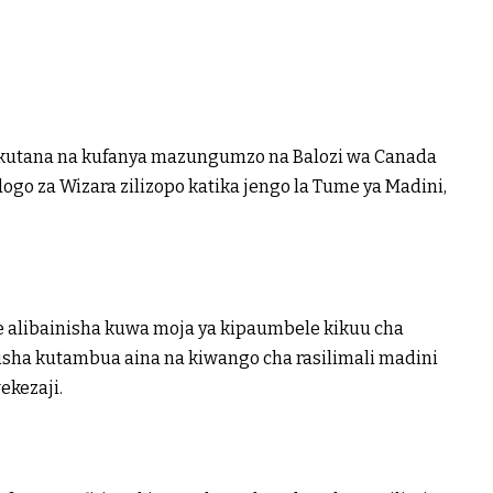
utana na kufanya mazungumzo na Balozi wa Canada
dogo za Wizara zilizopo katika jengo la Tume ya Madini,
 alibainisha kuwa moja ya kipaumbele kikuu cha
bisha kutambua aina na kiwango cha rasilimali madini
ekezaji.