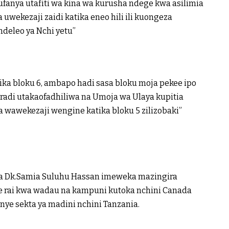
anya utafiti wa kina wa kurusha ndege kwa asilimia
 uwekezaji zaidi katika eneo hili ili kuongeza
deleo ya Nchi yetu”
ka bloku 6, ambapo hadi sasa bloku moja pekee ipo
mradi utakaofadhiliwa na Umoja wa Ulaya kupitia
ya wawekezaji wengine katika bloku 5 zilizobaki”
ti wa Dk.Samia Suluhu Hassan imeweka mazingira
oe rai kwa wadau na kampuni kutoka nchini Canada
ye sekta ya madini nchini Tanzania.