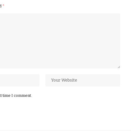
ed
*
xt time I comment.