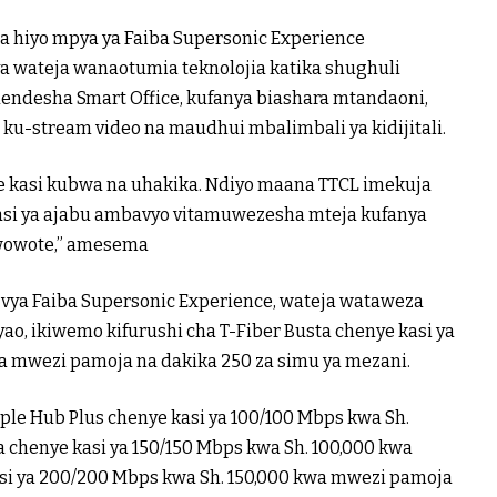
hiyo mpya ya Faiba Supersonic Experience
ya wateja wanaotumia teknolojia katika shughuli
ndesha Smart Office, kufanya biashara mtandaoni,
u-stream video na maudhui mbalimbali ya kidijitali.
nye kasi kubwa na uhakika. Ndiyo maana TTCL imekuja
kasi ya ajabu ambavyo vitamuwezesha mteja kufanya
u wowote,” amesema
 vya Faiba Supersonic Experience, wateja wataweza
o, ikiwemo kifurushi cha T-Fiber Busta chenye kasi ya
a mwezi pamoja na dakika 250 za simu ya mezani.
iple Hub Plus chenye kasi ya 100/100 Mbps kwa Sh.
a chenye kasi ya 150/150 Mbps kwa Sh. 100,000 kwa
asi ya 200/200 Mbps kwa Sh. 150,000 kwa mwezi pamoja