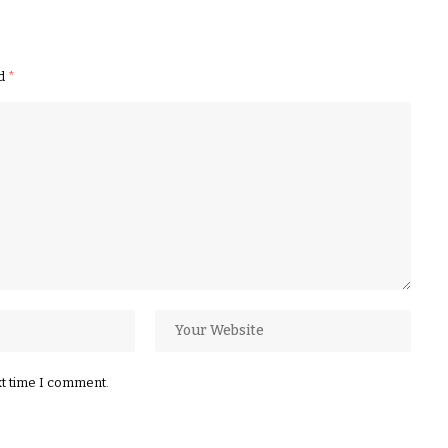
ed
*
xt time I comment.