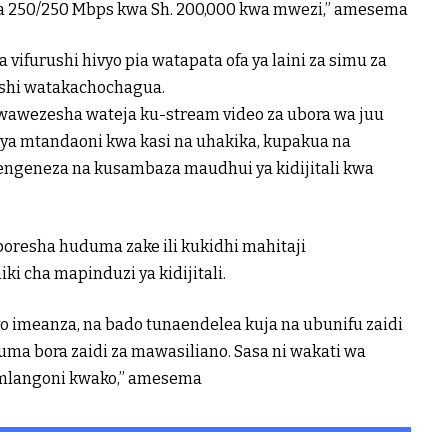
 ya 250/250 Mbps kwa Sh. 200,000 kwa mwezi,” amesema
furushi hivyo pia watapata ofa ya laini za simu za
ushi watakachochagua.
wawezesha wateja ku-stream video za ubora wa juu
o ya mtandaoni kwa kasi na uhakika, kupakua na
tengeneza na kusambaza maudhui ya kidijitali kwa
resha huduma zake ili kukidhi mahitaji
ki cha mapinduzi ya kidijitali.
o imeanza, na bado tunaendelea kuja na ubunifu zaidi
ma bora zaidi za mawasiliano. Sasa ni wakati wa
a mlangoni kwako,” amesema