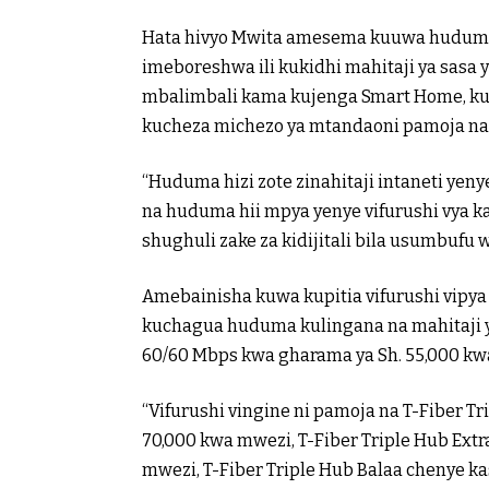
Hata hivyo Mwita amesema kuuwa huduma 
imeboreshwa ili kukidhi mahitaji ya sasa 
mbalimbali kama kujenga Smart Home, kue
kucheza michezo ya mtandaoni pamoja na k
“Huduma hizi zote zinahitaji intaneti ye
na huduma hii mpya yenye vifurushi vya 
shughuli zake za kidijitali bila usumbuf
Amebainisha kuwa kupitia vifurushi vipya
kuchagua huduma kulingana na mahitaji ya
60/60 Mbps kwa gharama ya Sh. 55,000 kw
“Vifurushi vingine ni pamoja na T-Fiber Tr
70,000 kwa mwezi, T-Fiber Triple Hub Extr
mwezi, T-Fiber Triple Hub Balaa chenye k