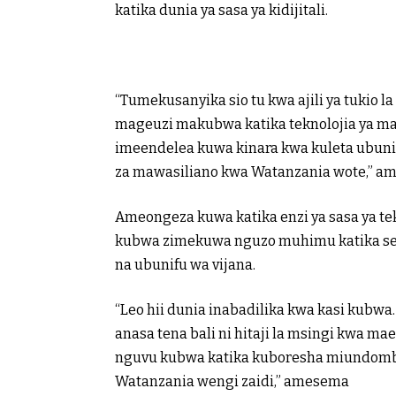
katika dunia ya sasa ya kidijitali.
“Tumekusanyika sio tu kwa ajili ya tukio l
mageuzi makubwa katika teknolojia ya mawa
imeendelea kuwa kinara kwa kuleta ubun
za mawasiliano kwa Watanzania wote,” 
Ameongeza kuwa katika enzi ya sasa ya tekn
kubwa zimekuwa nguzo muhimu katika sek
na ubunifu wa vijana.
“Leo hii dunia inabadilika kwa kasi kubwa.
anasa tena bali ni hitaji la msingi kwa m
nguvu kubwa katika kuboresha miundombi
Watanzania wengi zaidi,” amesema