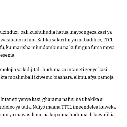
a uzinduzi, bali kushuhudia hatua inayoongeza kasi ya
siliano nchini. Katika safari hii ya mabadiliko, TTCL
ifu, kuimarisha miundombinu na kufungua fursa mpya
amesema
olojia ya kidijitali, huduma za intaneti zenye kasi
ta mbalimbali ikiwemo biashara, elimu, afya pamoja
 Intaneti yenye kasi, gharama nafuu na uhakika si
aendeleo ya taifa. Ndiyo maana TTCL imeendelea kuweka
nu ya mawasiliano na kupanua huduma ili kuwafikia