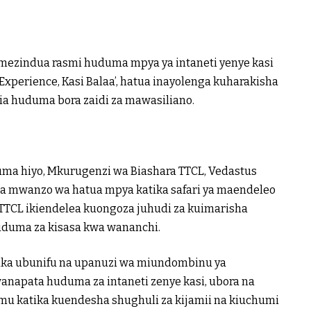
imezindua rasmi huduma mpya ya intaneti yenye kasi
Experience, Kasi Balaa’, hatua inayolenga kuharakisha
ia huduma bora zaidi za mawasiliano.
ma hiyo, Mkurugenzi wa Biashara TTCL, Vedastus
ia mwanzo wa hatua mpya katika safari ya maendeleo
u TTCL ikiendelea kuongoza juhudi za kuimarisha
duma za kisasa kwa wananchi.
ka ubunifu na upanuzi wa miundombinu ya
anapata huduma za intaneti zenye kasi, ubora na
u katika kuendesha shughuli za kijamii na kiuchumi