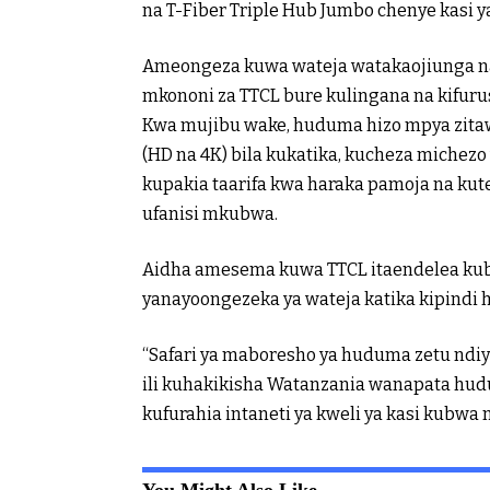
na T-Fiber Triple Hub Jumbo chenye kasi
Ameongeza kuwa wateja watakaojiunga na vi
mkononi za TTCL bure kulingana na kifur
Kwa mujibu wake, huduma hizo mpya zita
(HD na 4K) bila kukatika, kucheza michez
kupakia taarifa kwa haraka pamoja na ku
ufanisi mkubwa.
Aidha amesema kuwa TTCL itaendelea kubo
yanayoongezeka ya wateja katika kipindi hi
“Safari ya maboresho ya huduma zetu ndiy
ili kuhakikisha Watanzania wanapata hudu
kufurahia intaneti ya kweli ya kasi kubw