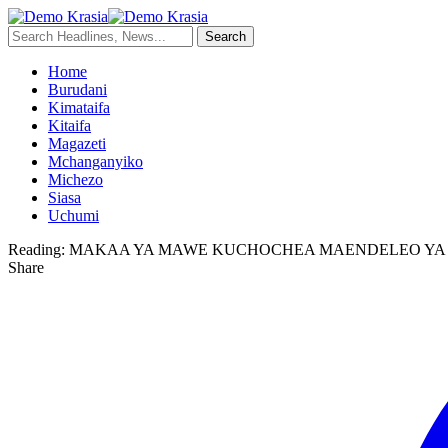
Home
Burudani
Kimataifa
Kitaifa
Magazeti
Mchanganyiko
Michezo
Siasa
Uchumi
Reading:
MAKAA YA MAWE KUCHOCHEA MAENDELEO YA 
Share