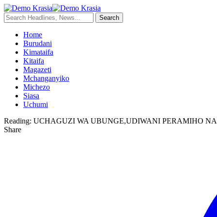
Home
Burudani
Kimataifa
Kitaifa
Magazeti
Mchanganyiko
Michezo
Siasa
Uchumi
Reading:
UCHAGUZI WA UBUNGE,UDIWANI PERAMIHO NA
Share