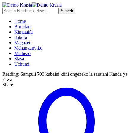
Home
Burudani
Kimataifa
Kitaifa
Magazeti
Mchanganyiko
Michezo
Siasa
Uchumi
Reading:
Sampuli 700 kubaini kiini ongezeko la saratani Kanda ya
Ziwa
Share