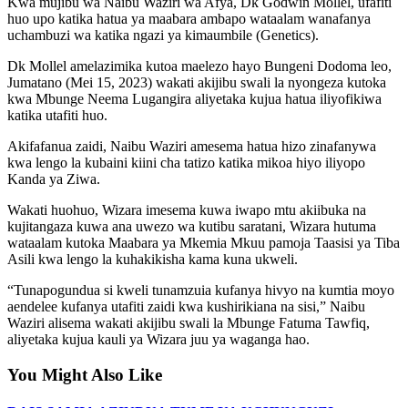
Kwa mujibu wa Naibu Waziri wa Afya, Dk Godwin Mollel, ufafiti
huo upo katika hatua ya maabara ambapo wataalam wanafanya
uchambuzi wa katika ngazi ya kimaumbile (Genetics).
Dk Mollel amelazimika kutoa maelezo hayo Bungeni Dodoma leo,
Jumatano (Mei 15, 2023) wakati akijibu swali la nyongeza kutoka
kwa Mbunge Neema Lugangira aliyetaka kujua hatua iliyofikiwa
katika utafiti huo.
Akifafanua zaidi, Naibu Waziri amesema hatua hizo zinafanywa
kwa lengo la kubaini kiini cha tatizo katika mikoa hiyo iliyopo
Kanda ya Ziwa.
Wakati huohuo, Wizara imesema kuwa iwapo mtu akiibuka na
kujitangaza kuwa ana uwezo wa kutibu saratani, Wizara hutuma
wataalam kutoka Maabara ya Mkemia Mkuu pamoja Taasisi ya Tiba
Asili kwa lengo la kuhakikisha kama kuna ukweli.
“Tunapogundua si kweli tunamzuia kufanya hivyo na kumtia moyo
aendelee kufanya utafiti zaidi kwa kushirikiana na sisi,” Naibu
Waziri alisema wakati akijibu swali la Mbunge Fatuma Tawfiq,
aliyetaka kujua kauli ya Wizara juu ya waganga hao.
You Might Also Like