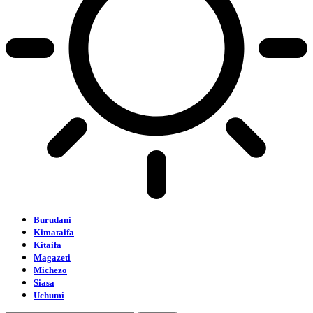
Burudani
Kimataifa
Kitaifa
Magazeti
Michezo
Siasa
Uchumi