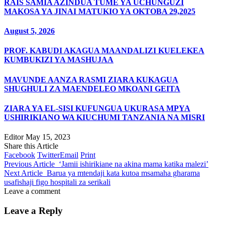
RAIS SAMIA AZINDUA TUME YA UCHUNGUZI
MAKOSA YA JINAI MATUKIO YA OKTOBA 29,2025
August 5, 2026
PROF. KABUDI AKAGUA MAANDALIZI KUELEKEA
KUMBUKIZI YA MASHUJAA
MAVUNDE AANZA RASMI ZIARA KUKAGUA
SHUGHULI ZA MAENDELEO MKOANI GEITA
ZIARA YA EL-SISI KUFUNGUA UKURASA MPYA
USHIRIKIANO WA KIUCHUMI TANZANIA NA MISRI
Editor
May 15, 2023
Share this Article
Facebook
Twitter
Email
Print
Previous Article
‘Jamii ishirikiane na akina mama katika malezi’
Next Article
Barua ya mtendaji kata kutoa msamaha gharama
usafishaji figo hospitali za serikali
Leave a comment
Leave a Reply