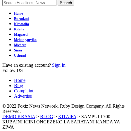
Home
Burudani
Kimataifa
Kitaifa
Magazeti
Mchanganyiko
Michezo
Siasa
Uchumi
Have an existing account?
Sign In
Follow US
Home
Blog
Complaint
Advertise
© 2022 Foxiz News Network. Ruby Design Company. All Rights
Reserved.
DEMO KRASIA
>
BLOG
>
KITAIFA
>
SAMPULI 700
KUBAINI KIINI ONGEZEKO LA SARATANI KANDA YA
ZIWA