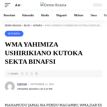
Aa
Burudani
Kimataifa
Kitaifa
Magazeti
Michezo
Siasa
Uc
DEMO KRASIA
>
BLOG
>
KITAIFA
>
WMA YAHIMIZA USHIRIKIANO KUTOKA SEKTA BINAFSI
KITAIFA
WMA YAHIMIZA
USHIRIKIANO KUTOKA
SEKTA BINAFSI
SHARE
EDITOR
SEPTEMBER 11, 2024
UPDATED 2024/09/11 AT 9:23 PM
MAHAMUDU JAMAL NA PENDO MAGAMBO, WMA,DAR ES