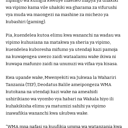
mpango wa kuingia kwenye maeneo mapya ya uhakiki
wa vipimo kama vile uhakiki wa gharama za vifurushi
vya muda wa maongezi na mashine za michezo ya
kubashiri (gaming).
Pia, kuendelea kutoa elimu kwa wananchi na wadau wa
vipimo kuhusiana na matakwa ya sheria ya vipimo,
kuendelea kuboresha mifumo ya utendaji kazi pamoja
na kuwajengea uwezo zaidi wataalamu wake ikiwa ni
kuwapa mafunzo zaidi na ununuzi wa vifaa vya kisasa.
Kwa upande wake, Mwenyekiti wa Jukwaa la Wahariri
Tanzania (TEF), Deodatus Balile ameipongeza WMA
kutokana na utendaji kazi wake na ameahidi
ushirikiano wa vyombo vya habari na Wakala hiyo ili
kuhakikisha elimu ya matumizi sahihi ya vipimo
inawafikia wananchi kwa ukubwa wake.
“WMA mna nafasi ya kuufikia umma wa watanzania kwa