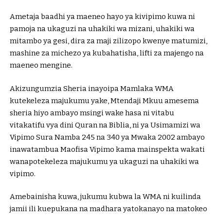
Ametaja baadhi ya maeneo hayo ya kivipimo kuwa ni
pamoja na ukaguzi na uhakiki wa mizani, uhakiki wa
mitambo ya gesi, dira za maji zilizopo kwenye matumizi,
mashine za michezo ya kubahatisha, lifti za majengo na
maeneo mengine.
Akizungumzia Sheria inayoipa Mamlaka WMA
kutekeleza majukumu yake, Mtendaji Mkuu amesema
sheria hiyo ambayo msingi wake hasa ni vitabu
vitakatifu vya dini Quran na Biblia, ni ya Usimamizi wa
Vipimo Sura Namba 245 na 340 ya Mwaka 2002 ambayo
inawatambua Maofisa Vipimo kama mainspekta wakati
wanapotekeleza majukumu ya ukaguzi na uhakiki wa
vipimo.
Amebainisha kuwa, jukumu kubwa la WMA ni kuilinda
jamii ili kuepukana na madhara yatokanayo na matokeo