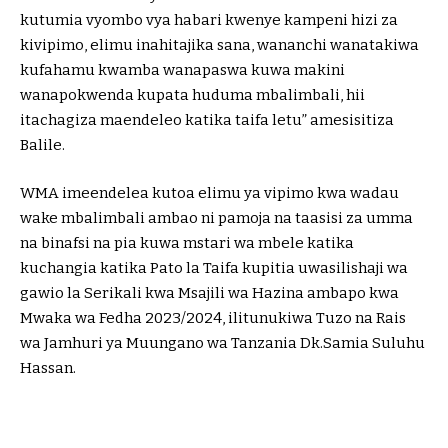
kutumia vyombo vya habari kwenye kampeni hizi za
kivipimo, elimu inahitajika sana, wananchi wanatakiwa
kufahamu kwamba wanapaswa kuwa makini
wanapokwenda kupata huduma mbalimbali, hii
itachagiza maendeleo katika taifa letu” amesisitiza
Balile.
WMA imeendelea kutoa elimu ya vipimo kwa wadau
wake mbalimbali ambao ni pamoja na taasisi za umma
na binafsi na pia kuwa mstari wa mbele katika
kuchangia katika Pato la Taifa kupitia uwasilishaji wa
gawio la Serikali kwa Msajili wa Hazina ambapo kwa
Mwaka wa Fedha 2023/2024, ilitunukiwa Tuzo na Rais
wa Jamhuri ya Muungano wa Tanzania Dk.Samia Suluhu
Hassan.