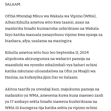
SALAAM
OFISA Mtendaji Mkuu wa Wakala wa Vipimo (WMA),
Alban Kihulla ametoa wito kwa taasisi, asasi na
mashirika binafsi kuimarisha ushirikiano na Wakala
hiyo katika masuala yanayohusu vipimo kwa nyanja za
biashara, afya, usalama na mazingira.
Kihulla ametoa wito huo leo Septemba 11, 2024
alipokuwa akizungumza na wahariri pamoja na
waandishi wa vyombo mbalimbali vya habari nchini
katika mkutano ulioandaliwa na Ofisi ya Msajili wa
Hazina, na kufanyika jijini Dar es Salaam.
Akitoa taarifa ya utendaji kazi, majukumu pamoja na
mafanikio ya WMA, amesema kuwa kuna maeneo zaidi
ya 17 ambayo sekta binafsi inaweza kushirikiana na
WMA ili kuongeza tija katika sekta ya vipimo nchini.