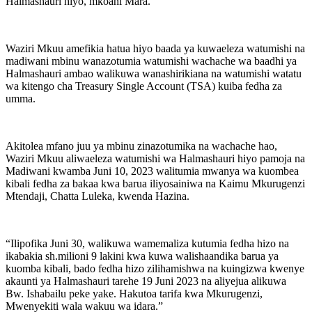
Halmashauri hiyo, mkoani Mara.
Waziri Mkuu amefikia hatua hiyo baada ya kuwaeleza watumishi na
madiwani mbinu wanazotumia watumishi wachache wa baadhi ya
Halmashauri ambao walikuwa wanashirikiana na watumishi watatu
wa kitengo cha Treasury Single Account (TSA) kuiba fedha za
umma.
Akitolea mfano juu ya mbinu zinazotumika na wachache hao,
Waziri Mkuu aliwaeleza watumishi wa Halmashauri hiyo pamoja na
Madiwani kwamba Juni 10, 2023 walitumia mwanya wa kuombea
kibali fedha za bakaa kwa barua iliyosainiwa na Kaimu Mkurugenzi
Mtendaji, Chatta Luleka, kwenda Hazina.
“Ilipofika Juni 30, walikuwa wamemaliza kutumia fedha hizo na
ikabakia sh.milioni 9 lakini kwa kuwa walishaandika barua ya
kuomba kibali, bado fedha hizo zilihamishwa na kuingizwa kwenye
akaunti ya Halmashauri tarehe 19 Juni 2023 na aliyejua alikuwa
Bw. Ishabailu peke yake. Hakutoa tarifa kwa Mkurugenzi,
Mwenyekiti wala wakuu wa idara.”