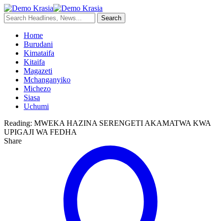
Home
Burudani
Kimataifa
Kitaifa
Magazeti
Mchanganyiko
Michezo
Siasa
Uchumi
Reading:
MWEKA HAZINA SERENGETI AKAMATWA KWA
UPIGAJI WA FEDHA
Share