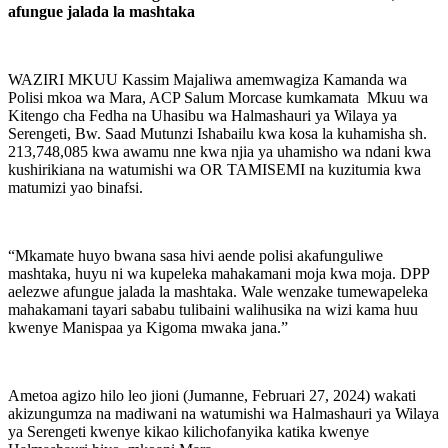
afungue jalada la mashtaka
WAZIRI MKUU Kassim Majaliwa amemwagiza Kamanda wa
Polisi mkoa wa Mara, ACP Salum Morcase kumkamata Mkuu wa
Kitengo cha Fedha na Uhasibu wa Halmashauri ya Wilaya ya
Serengeti, Bw. Saad Mutunzi Ishabailu kwa kosa la kuhamisha sh.
213,748,085 kwa awamu nne kwa njia ya uhamisho wa ndani kwa
kushirikiana na watumishi wa OR TAMISEMI na kuzitumia kwa
matumizi yao binafsi.
“Mkamate huyo bwana sasa hivi aende polisi akafunguliwe
mashtaka, huyu ni wa kupeleka mahakamani moja kwa moja. DPP
aelezwe afungue jalada la mashtaka. Wale wenzake tumewapeleka
mahakamani tayari sababu tulibaini walihusika na wizi kama huu
kwenye Manispaa ya Kigoma mwaka jana.”
Ametoa agizo hilo leo jioni (Jumanne, Februari 27, 2024) wakati
akizungumza na madiwani na watumishi wa Halmashauri ya Wilaya
ya Serengeti kwenye kikao kilichofanyika katika kwenye