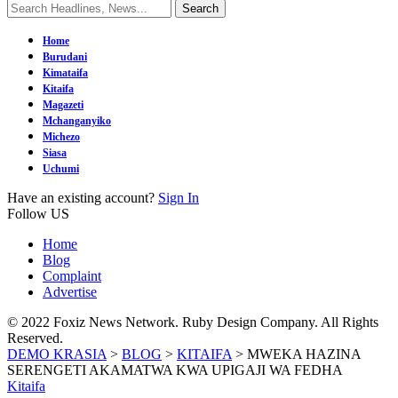
Home
Burudani
Kimataifa
Kitaifa
Magazeti
Mchanganyiko
Michezo
Siasa
Uchumi
Have an existing account?
Sign In
Follow US
Home
Blog
Complaint
Advertise
© 2022 Foxiz News Network. Ruby Design Company. All Rights
Reserved.
DEMO KRASIA
>
BLOG
>
KITAIFA
>
MWEKA HAZINA
SERENGETI AKAMATWA KWA UPIGAJI WA FEDHA
Kitaifa