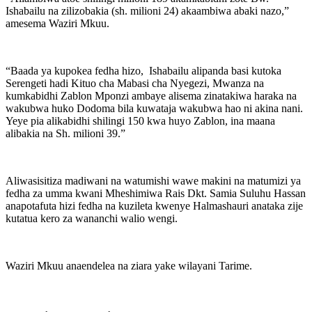
Ishabailu na zilizobakia (sh. milioni 24) akaambiwa abaki nazo,”
amesema Waziri Mkuu.
“Baada ya kupokea fedha hizo, Ishabailu alipanda basi kutoka
Serengeti hadi Kituo cha Mabasi cha Nyegezi, Mwanza na
kumkabidhi Zablon Mponzi ambaye alisema zinatakiwa haraka na
wakubwa huko Dodoma bila kuwataja wakubwa hao ni akina nani.
Yeye pia alikabidhi shilingi 150 kwa huyo Zablon, ina maana
alibakia na Sh. milioni 39.”
Aliwasisitiza madiwani na watumishi wawe makini na matumizi ya
fedha za umma kwani Mheshimiwa Rais Dkt. Samia Suluhu Hassan
anapotafuta hizi fedha na kuzileta kwenye Halmashauri anataka zije
kutatua kero za wananchi walio wengi.
Waziri Mkuu anaendelea na ziara yake wilayani Tarime.