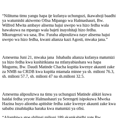
“Nilituma timu yangu hapa ije kufanya uchunguzi, ikawahoji baadhi
ya watumishi akiwemo Ofisa Mipango wa Halmashauri, Bw.
Wilfred Mwita ambaye alisema hajui uwepo wa hizo fedha wala
hawakuwa na mpango wala bajeti inayohitaji hizo fedha.
Mkurugenzi wa sasa, Bw. Furaha alipoulizwa naye alisema hajui
uwepo wa hizo fedha, kwani alianza kazi Agosti, mwaka jana.”
Amesema Juni 21, mwaka jana Ishabailu alianza kufanya matumizi
ya hizo fedha kwa kushirikiana na mfanyabiashara wa hapa
Mugumu, Bw. Daudi Matinde Chacha kupitia kwenye akaunti zake
za NMB na CRDB kwa kupitia miamala minne ya sh. milioni 76.3,
sh. milioni 57.7, sh. milioni 47 na sh.milioni 32.5.
Amesema alipoulizwa na timu ya uchunguzi Matinde alikiri kuwa
haidai fedha yeyote Halmashauri ya Serengeti isipokuwa Mweka
Hazina huyo aliomba apitishie fedha zake kwenye akaunti zake kwa
sababu zinahitajika haraka kwa matumizi ya ofisi.
“Aliambiwa atoe shilingi milioni 189 akamkabidhi zote Bw.