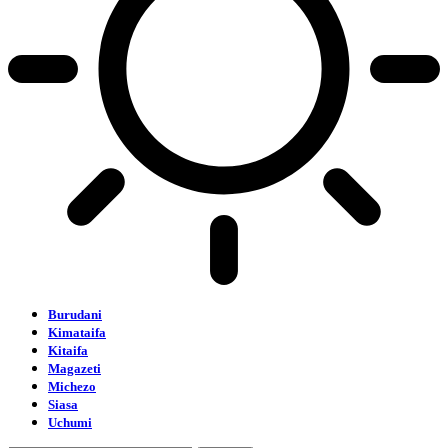
Burudani
Kimataifa
Kitaifa
Magazeti
Michezo
Siasa
Uchumi