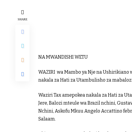
SHARE
NA MWANDISHI WETU
WAZIRI wa Mambo ya Nje na Ushirikiano w
nakala za Hati za Utambulisho za mabalozi
Waziri Tax amepokea nakala za Hati za Ut
Jere, Balozi mteule wa Brazil nchini, Gust
Nchini, Askofu Mkuu Angelo Accattino febru
Salaam.