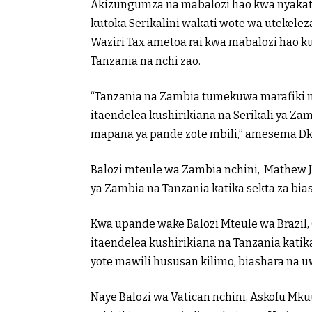
Akizungumza na mabalozi hao kwa nyakati
kutoka Serikalini wakati wote wa utekelez
Waziri Tax ametoa rai kwa mabalozi hao k
Tanzania na nchi zao.
“Tanzania na Zambia tumekuwa marafiki n
itaendelea kushirikiana na Serikali ya Za
mapana ya pande zote mbili,” amesema D
Balozi mteule wa Zambia nchini, Mathew 
ya Zambia na Tanzania katika sekta za bias
Kwa upande wake Balozi Mteule wa Brazil,
itaendelea kushirikiana na Tanzania kat
yote mawili hususan kilimo, biashara na u
Naye Balozi wa Vatican nchini, Askofu Mk