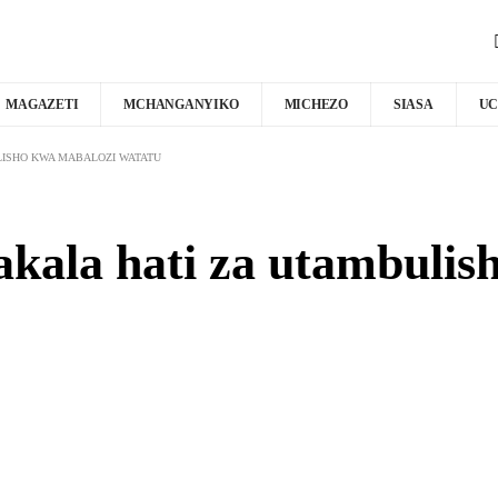
MAGAZETI
MCHANGANYIKO
MICHEZO
SIASA
UC
ULISHO KWA MABALOZI WATATU
akala hati za utambulis