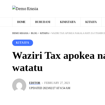
HOME
BURUDANI
KIMATAIFA
KITAIFA
DEMO KRASIA
>
BLOG
>
KITAIFA
>
WAZIRI TAX APOKEA NAKALA HATI ZA UTAMB
KITAIFA
Waziri Tax apokea n
watatu
EDITOR
FEBRUARY 27, 2023
UPDATED 2023/02/27 AT 6:54 AM