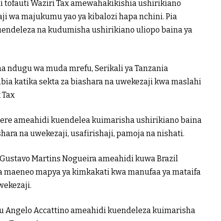
 tofauti Waziri Tax amewahakikishia ushirikiano
aji wa majukumu yao ya kibalozi hapa nchini. Pia
uendeleza na kudumisha ushirikiano uliopo baina ya
a ndugu wa muda mrefu, Serikali ya Tanzania
mbia katika sekta za biashara na uwekezaji kwa maslahi
k Tax
Jere ameahidi kuendelea kuimarisha ushirikiano baina
hara na uwekezaji, usafirishaji, pamoja na nishati.
 Gustavo Martins Nogueira ameahidi kuwa Brazil
ika maeneo mapya ya kimkakati kwa manufaa ya mataifa
wekezaji.
uu Angelo Accattino ameahidi kuendeleza kuimarisha