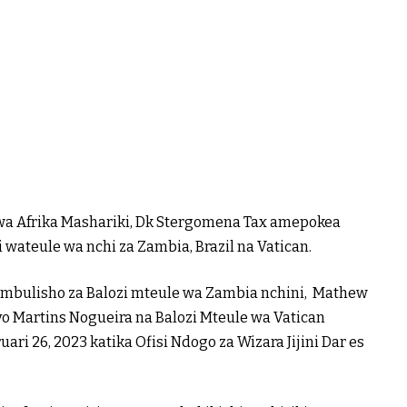
a Afrika Mashariki, Dk Stergomena Tax amepokea
 wateule wa nchi za Zambia, Brazil na Vatican.
ambulisho za Balozi mteule wa Zambia nchini, Mathew
avo Martins Nogueira na Balozi Mteule wa Vatican
ari 26, 2023 katika Ofisi Ndogo za Wizara Jijini Dar es