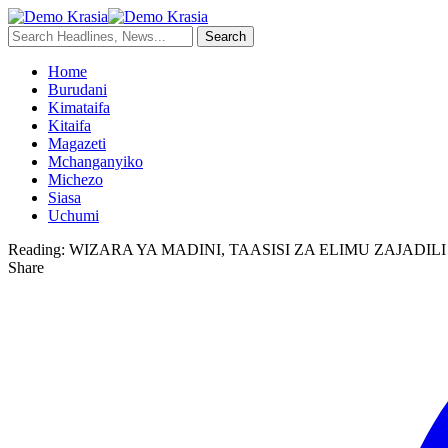
Home
Burudani
Kimataifa
Kitaifa
Magazeti
Mchanganyiko
Michezo
Siasa
Uchumi
Reading:
WIZARA YA MADINI, TAASISI ZA ELIMU ZAJADI
Share