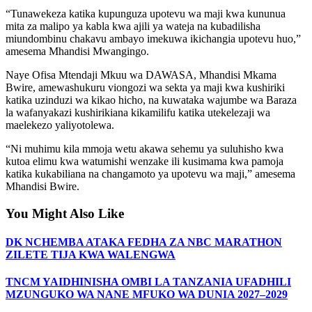
“Tunawekeza katika kupunguza upotevu wa maji kwa kununua
mita za malipo ya kabla kwa ajili ya wateja na kubadilisha
miundombinu chakavu ambayo imekuwa ikichangia upotevu huo,”
amesema Mhandisi Mwangingo.
Naye Ofisa Mtendaji Mkuu wa DAWASA, Mhandisi Mkama
Bwire, amewashukuru viongozi wa sekta ya maji kwa kushiriki
katika uzinduzi wa kikao hicho, na kuwataka wajumbe wa Baraza
la wafanyakazi kushirikiana kikamilifu katika utekelezaji wa
maelekezo yaliyotolewa.
“Ni muhimu kila mmoja wetu akawa sehemu ya suluhisho kwa
kutoa elimu kwa watumishi wenzake ili kusimama kwa pamoja
katika kukabiliana na changamoto ya upotevu wa maji,” amesema
Mhandisi Bwire.
You Might Also Like
DK NCHEMBA ATAKA FEDHA ZA NBC MARATHON
ZILETE TIJA KWA WALENGWA
TNCM YAIDHINISHA OMBI LA TANZANIA UFADHILI
MZUNGUKO WA NANE MFUKO WA DUNIA 2027–2029