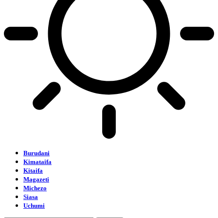
Burudani
Kimataifa
Kitaifa
Magazeti
Michezo
Siasa
Uchumi