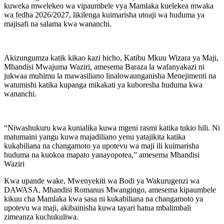
kuweka mwelekeo wa vipaumbele vya Mamlaka kuelekea mwaka
wa fedha 2026/2027, likilenga kuimarisha utoaji wa huduma ya
majisafi na salama kwa wananchi.
Akizungumza katik kikao kazi hicho, Katibu Mkuu Wizara ya Maji,
Mhandisi Mwajuma Waziri, amesema Baraza la wafanyakazi ni
jukwaa muhimu la mawasiliano linalowaunganisha Menejimenti na
watumishi katika kupanga mikakati ya kuboresha huduma kwa
wananchi.
“Niwashukuru kwa kunialika kuwa mgeni rasmi katika tukio hili. Ni
matumaini yangu kuwa majadiliano yenu yatajikita katika
kukabiliana na changamoto ya upotevu wa maji ili kuimarisha
huduma na kuokoa mapato yanayopotea,” amesema Mhandisi
Waziri
Kwa upande wake, Mwenyekiti wa Bodi ya Wakurugenzi wa
DAWASA, Mhandisi Romanus Mwangingo, amesema kipaumbele
kikuu cha Mamlaka kwa sasa ni kukabiliana na changamoto ya
upotevu wa maji, akibainisha kuwa tayari hatua mbalimbali
zimeanza kuchukuliwa.