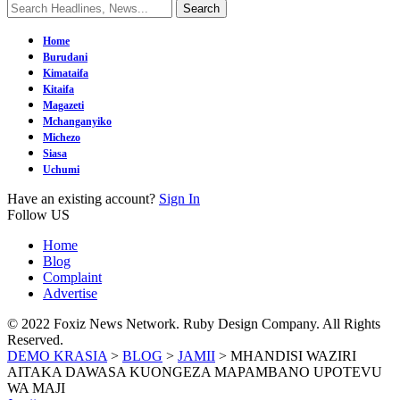
Home
Burudani
Kimataifa
Kitaifa
Magazeti
Mchanganyiko
Michezo
Siasa
Uchumi
Have an existing account?
Sign In
Follow US
Home
Blog
Complaint
Advertise
© 2022 Foxiz News Network. Ruby Design Company. All Rights
Reserved.
DEMO KRASIA
>
BLOG
>
JAMII
>
MHANDISI WAZIRI
AITAKA DAWASA KUONGEZA MAPAMBANO UPOTEVU
WA MAJI