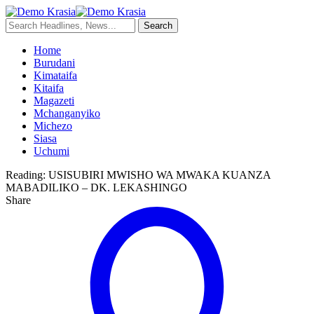
Home
Burudani
Kimataifa
Kitaifa
Magazeti
Mchanganyiko
Michezo
Siasa
Uchumi
Reading:
USISUBIRI MWISHO WA MWAKA KUANZA
MABADILIKO – DK. LEKASHINGO
Share