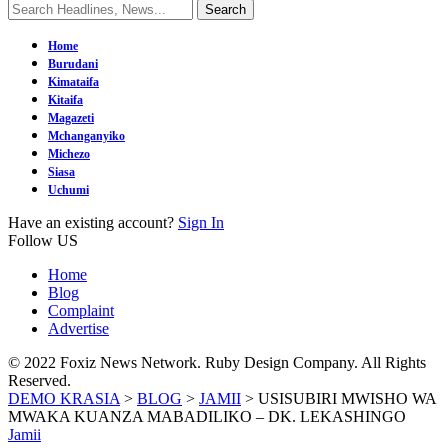
Home
Burudani
Kimataifa
Kitaifa
Magazeti
Mchanganyiko
Michezo
Siasa
Uchumi
Have an existing account?
Sign In
Follow US
Home
Blog
Complaint
Advertise
© 2022 Foxiz News Network. Ruby Design Company. All Rights
Reserved.
DEMO KRASIA
>
BLOG
>
JAMII
>
USISUBIRI MWISHO WA
MWAKA KUANZA MABADILIKO – DK. LEKASHINGO
Jamii