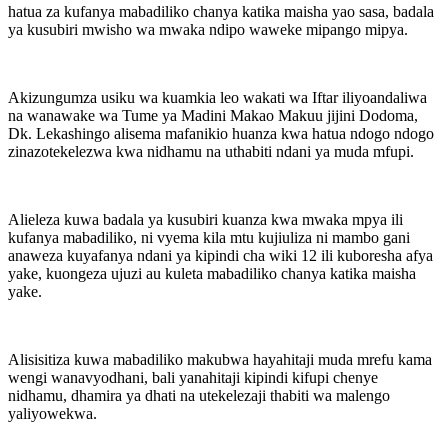
hatua za kufanya mabadiliko chanya katika maisha yao sasa, badala
ya kusubiri mwisho wa mwaka ndipo waweke mipango mipya.
Akizungumza usiku wa kuamkia leo wakati wa Iftar iliyoandaliwa
na wanawake wa Tume ya Madini Makao Makuu jijini Dodoma,
Dk. Lekashingo alisema mafanikio huanza kwa hatua ndogo ndogo
zinazotekelezwa kwa nidhamu na uthabiti ndani ya muda mfupi.
Alieleza kuwa badala ya kusubiri kuanza kwa mwaka mpya ili
kufanya mabadiliko, ni vyema kila mtu kujiuliza ni mambo gani
anaweza kuyafanya ndani ya kipindi cha wiki 12 ili kuboresha afya
yake, kuongeza ujuzi au kuleta mabadiliko chanya katika maisha
yake.
Alisisitiza kuwa mabadiliko makubwa hayahitaji muda mrefu kama
wengi wanavyodhani, bali yanahitaji kipindi kifupi chenye
nidhamu, dhamira ya dhati na utekelezaji thabiti wa malengo
yaliyowekwa.