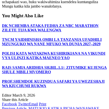
uchapakazi wao, huku wakiwahimiza kuendelea kumtanguliza
Mungu katika kila jambo wanalofanya.
You Might Also Like
DK NCHEMBA ATAKA FEDHA ZA NBC MARATHON
ZILETE TIJA KWA WALENGWA
TNCM YAIDHINISHA OMBI LA TANZANIA UFADHILI
MZUNGUKO WA NANE MFUKO WA DUNIA 2027–2029
POLISI KATA WATAKIWA KUSHIRIKIANA NA VIKUNDI
VYA ULINZI KATIKA MAENEO YAO
RAIS SAMIA ARIDHIA SH.BIL.1.1/- ZITUMIKE KUJENGA
SHULE MBILI MVOMERO
PROF.SHEMDOE KUZINDUA SAFARI YA UWEZESHAJI
WA KIUCHUMI RUKWA
Editor
March 9, 2026
Share this Article
Facebook
Twitter
Email
Print
Previous Article
MATUKIO KATIKA PICHA;WANAWAKE