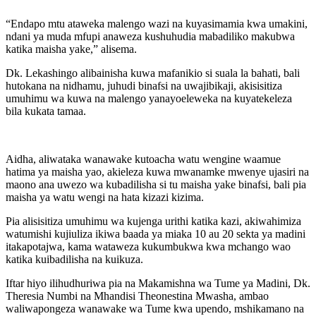
“Endapo mtu ataweka malengo wazi na kuyasimamia kwa umakini,
ndani ya muda mfupi anaweza kushuhudia mabadiliko makubwa
katika maisha yake,” alisema.
Dk. Lekashingo alibainisha kuwa mafanikio si suala la bahati, bali
hutokana na nidhamu, juhudi binafsi na uwajibikaji, akisisitiza
umuhimu wa kuwa na malengo yanayoeleweka na kuyatekeleza
bila kukata tamaa.
Aidha, aliwataka wanawake kutoacha watu wengine waamue
hatima ya maisha yao, akieleza kuwa mwanamke mwenye ujasiri na
maono ana uwezo wa kubadilisha si tu maisha yake binafsi, bali pia
maisha ya watu wengi na hata kizazi kizima.
Pia alisisitiza umuhimu wa kujenga urithi katika kazi, akiwahimiza
watumishi kujiuliza ikiwa baada ya miaka 10 au 20 sekta ya madini
itakapotajwa, kama wataweza kukumbukwa kwa mchango wao
katika kuibadilisha na kuikuza.
Iftar hiyo ilihudhuriwa pia na Makamishna wa Tume ya Madini, Dk.
Theresia Numbi na Mhandisi Theonestina Mwasha, ambao
waliwapongeza wanawake wa Tume kwa upendo, mshikamano na