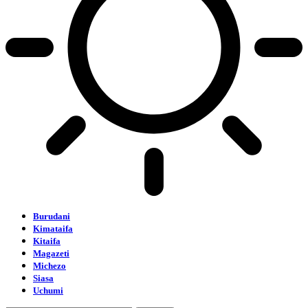
Burudani
Kimataifa
Kitaifa
Magazeti
Michezo
Siasa
Uchumi