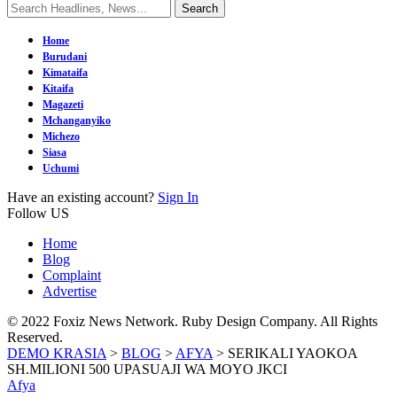
Home
Burudani
Kimataifa
Kitaifa
Magazeti
Mchanganyiko
Michezo
Siasa
Uchumi
Have an existing account?
Sign In
Follow US
Home
Blog
Complaint
Advertise
© 2022 Foxiz News Network. Ruby Design Company. All Rights
Reserved.
DEMO KRASIA
>
BLOG
>
AFYA
>
SERIKALI YAOKOA
SH.MILIONI 500 UPASUAJI WA MOYO JKCI
Afya