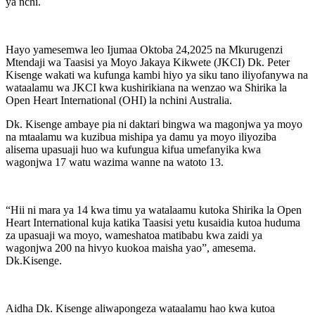
ya nchi.
Hayo yamesemwa leo Ijumaa Oktoba 24,2025 na Mkurugenzi
Mtendaji wa Taasisi ya Moyo Jakaya Kikwete (JKCI) Dk. Peter
Kisenge wakati wa kufunga kambi hiyo ya siku tano iliyofanywa na
wataalamu wa JKCI kwa kushirikiana na wenzao wa Shirika la
Open Heart International (OHI) la nchini Australia.
Dk. Kisenge ambaye pia ni daktari bingwa wa magonjwa ya moyo
na mtaalamu wa kuzibua mishipa ya damu ya moyo iliyoziba
alisema upasuaji huo wa kufungua kifua umefanyika kwa
wagonjwa 17 watu wazima wanne na watoto 13.
“Hii ni mara ya 14 kwa timu ya watalaamu kutoka Shirika la Open
Heart International kuja katika Taasisi yetu kusaidia kutoa huduma
za upasuaji wa moyo, wameshatoa matibabu kwa zaidi ya
wagonjwa 200 na hivyo kuokoa maisha yao”, amesema.
Dk.Kisenge.
Aidha Dk. Kisenge aliwapongeza wataalamu hao kwa kutoa