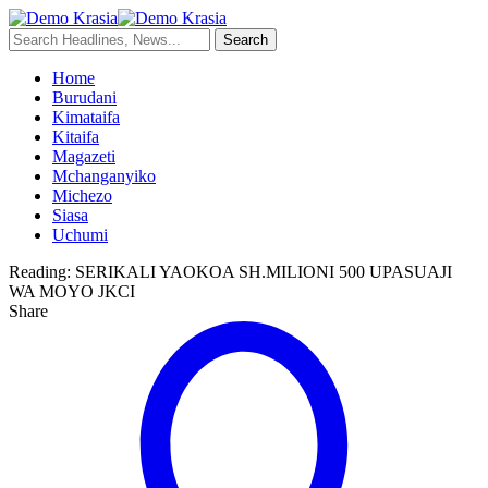
Home
Burudani
Kimataifa
Kitaifa
Magazeti
Mchanganyiko
Michezo
Siasa
Uchumi
Reading:
SERIKALI YAOKOA SH.MILIONI 500 UPASUAJI
WA MOYO JKCI
Share