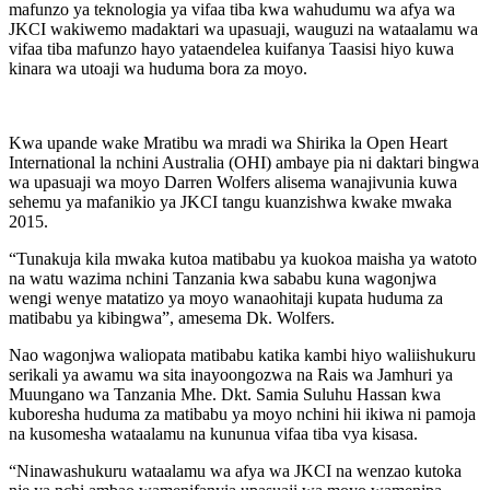
mafunzo ya teknologia ya vifaa tiba kwa wahudumu wa afya wa
JKCI wakiwemo madaktari wa upasuaji, wauguzi na wataalamu wa
vifaa tiba mafunzo hayo yataendelea kuifanya Taasisi hiyo kuwa
kinara wa utoaji wa huduma bora za moyo.
Kwa upande wake Mratibu wa mradi wa Shirika la Open Heart
International la nchini Australia (OHI) ambaye pia ni daktari bingwa
wa upasuaji wa moyo Darren Wolfers alisema wanajivunia kuwa
sehemu ya mafanikio ya JKCI tangu kuanzishwa kwake mwaka
2015.
“Tunakuja kila mwaka kutoa matibabu ya kuokoa maisha ya watoto
na watu wazima nchini Tanzania kwa sababu kuna wagonjwa
wengi wenye matatizo ya moyo wanaohitaji kupata huduma za
matibabu ya kibingwa”, amesema Dk. Wolfers.
Nao wagonjwa waliopata matibabu katika kambi hiyo waliishukuru
serikali ya awamu wa sita inayoongozwa na Rais wa Jamhuri ya
Muungano wa Tanzania Mhe. Dkt. Samia Suluhu Hassan kwa
kuboresha huduma za matibabu ya moyo nchini hii ikiwa ni pamoja
na kusomesha wataalamu na kununua vifaa tiba vya kisasa.
“Ninawashukuru wataalamu wa afya wa JKCI na wenzao kutoka