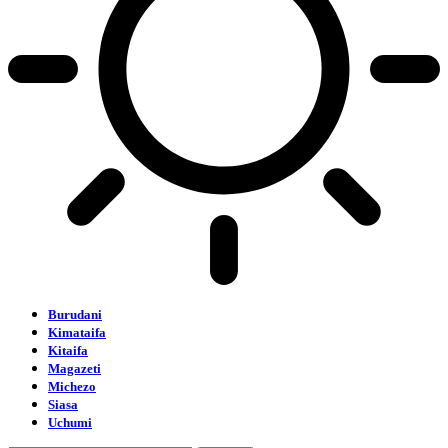
Burudani
Kimataifa
Kitaifa
Magazeti
Michezo
Siasa
Uchumi