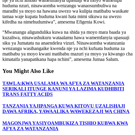
nje ya nchi ambao wamenifanyia upasuaji wa moyo wamenipa
huduma nzuri, ninawaomba wenzangu wanaosumbuliwa na
maradhi ya moyo na hawana uwezo wa kulipia matibabu wasikate
tamaa waje kupata huduma kwani hata mimi sikuwa na uwezo
kifedha na nimehudumiwa”, amesema Efigenia Kowi.
“Mwanangu aligundulika kuwa na shida ya moyo mara baada ya
kuzaliwa, ninawashukuru wataalamu hawa wamemfanyia upasuaji
siku ya Jumatatu na anaendelea vizuri. Ninawaomba watanzania
wenzangu wasihangaike kwenda nje ya nchi kufuata huduma za
matibabu ya moyo kwani matibabu mazuri ya moyo ya kiwango cha
kimataifa yanapatikana hapa nchini”, amesema Jumaa Salum.
You Might Also Like
TAWLA:KWA USALAMA WA AFYA ZA WATANZANIA
SERIKALI ITUNGE KANUNI YA LAZIMA KUDHIBITI
TRANS FATTY ACIDS
TANZANIA YAJIPANGA KUWA KITOVU UZALISHAJI
DAWA AFRIKA, YAWAALIKA WAWEKEZAJI WA CHINA
MAGONJWA YASIYOAMBUKIZA TISHIO KUBWA KWA
AFYA ZA WATANZANIA