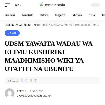
Aa
Burudani
Kimataifa
Kitaifa
Magazeti
Michezo
Siasa
Uc
DEMO KRASIA
>
BLOG
>
JAMII
>
UDSM YAWAITA WADAU WA ELIMU KUSHIRIKI MAADHIMISHO WIKI YA UTAFITI NA UBUNIFU
JAMII
UDSM YAWAITA WADAU WA
ELIMU KUSHIRIKI
MAADHIMISHO WIKI YA
UTAFITI NA UBUNIFU
SHARE
EDITOR
JUNE 5, 2025
UPDATED 2025/06/05 AT 9:00 AM