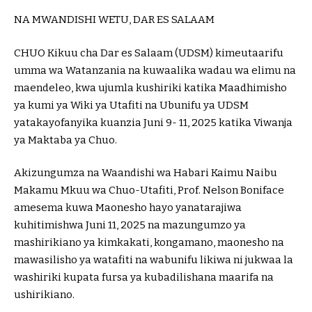
NA MWANDISHI WETU, DAR ES SALAAM
CHUO Kikuu cha Dar es Salaam (UDSM) kimeutaarifu
umma wa Watanzania na kuwaalika wadau wa elimu na
maendeleo, kwa ujumla kushiriki katika Maadhimisho
ya kumi ya Wiki ya Utafiti na Ubunifu ya UDSM
yatakayofanyika kuanzia Juni 9- 11, 2025 katika Viwanja
ya Maktaba ya Chuo.
Akizungumza na Waandishi wa Habari Kaimu Naibu
Makamu Mkuu wa Chuo-Utafiti, Prof. Nelson Boniface
amesema kuwa Maonesho hayo yanatarajiwa
kuhitimishwa Juni 11, 2025 na mazungumzo ya
mashirikiano ya kimkakati, kongamano, maonesho na
mawasilisho ya watafiti na wabunifu likiwa ni jukwaa la
washiriki kupata fursa ya kubadilishana maarifa na
ushirikiano.