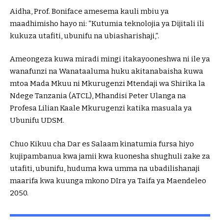
Aidha, Prof. Boniface amesema kauli mbiu ya
maadhimisho hayo ni: “Kutumia teknolojia ya Dijitali ili
kukuza utafiti, ubunifu na ubiasharishaji,”.
Ameongeza kuwa miradi mingi itakayooneshwa ni ile ya
wanafunzi na Wanataaluma huku akitanabaisha kuwa
mtoa Mada Mkuu ni Mkurugenzi Mtendaji wa Shirika la
Ndege Tanzania (ATCL), Mhandisi Peter Ulanga na
Profesa Lilian Kaale Mkurugenzi katika masuala ya
Ubunifu UDSM.
Chuo Kikuu cha Dar es Salaam kinatumia fursa hiyo
kujipambanua kwa jamii kwa kuonesha shughuli zake za
utafiti, ubunifu, huduma kwa umma na ubadilishanaji
maarifa kwa kuunga mkono DIra ya Taifa ya Maendeleo
2050.