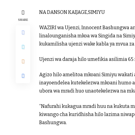
NA DANSON KAIJAGE,SIMIYU
SHARE
WAZIRI wa Ujenzi, Innocent Bashungwa ame
linalounganisha mkoa wa Singida na Simi
kukamilisha ujenzi wake kabla ya mvua za 
Ujenzi wa daraja hilo umefikia asilimia 65
Agizo hilo amelitoa mkoani Simiyu wakati 
inayoendelea kutekelezwa mkoani humo
ubora wa mradi huo unaotekelezwa na mka
“Nafurahi kukagua mradi huu na kukuta m
kiwango cha kuridhisha hilo lazima niw
Bashungwa.