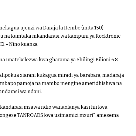
kagua ujenzi wa Daraja la Itembe (mita 150)
yu na kumtaka mkandarasi wa kampuni ya Rocktronic
El – Nino kuanza.
 na unatekelezwa kwa gharama ya Shilingi Bilioni 6.8.
alipokua ziarani kukagua miradi ya barabara, madaraja
 ambapo pamoja na mambo mengine ameridhishwa na
ndarasi wa ndani.
kandarasi mzawa ndio wanaofanya kazi hii kwa
apongeze TANROADS kwa usimamizi mzuri”, amesema