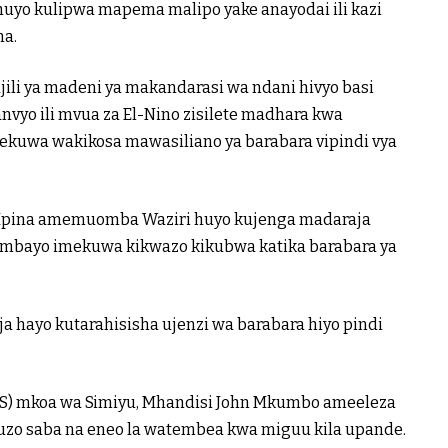
yo kulipwa mapema malipo yake anayodai ili kazi
na.
ili ya madeni ya makandarasi wa ndani hivyo basi
yo ili mvua za El-Nino zisilete madhara kwa
kuwa wakikosa mawasiliano ya barabara vipindi vya
 Mpina amemuomba Waziri huyo kujenga madaraja
mbayo imekuwa kikwazo kikubwa katika barabara ya
hayo kutarahisisha ujenzi wa barabara hiyo pindi
) mkoa wa Simiyu, Mhandisi John Mkumbo ameeleza
guzo saba na eneo la watembea kwa miguu kila upande.