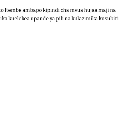
mto Itembe ambapo kipindi cha mvua hujaa maji na
a kuelekea upande ya pili na kulazimika kusubiri