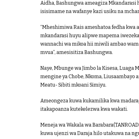
Aidha, Bashungwa ameagiza Mkandarasi hu
isisimame na wafanye kazi usiku na mcha
“Mheshimiwa Rais ameshatoa fedha kwa aj
mkandarasi huyu alipwe mapema iwezekanv
wannachi wa mikoa hii miwili ambao wame
mvua”, amesisitiza Bashungwa.
Naye, Mbunge wa Jimbo la Kisesa, Luaga
mengine ya Chobe, Nkoma, Liusaambayo a
Meatu- Sibiti mkoani Simiyu.
Ameongeza kuwa kukamilika kwa madaraja 
itakapoanza kutekelezwa kwa wakati.
Meneja wa Wakala wa Barabara(TANROADS
kuwa ujenzi wa Daraja hilo utakuwa na n