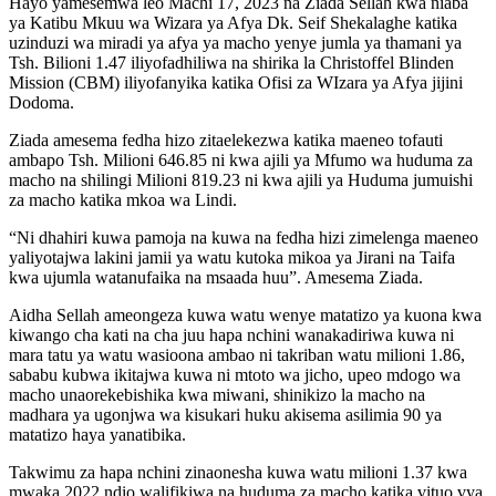
Hayo yamesemwa leo Machi 17, 2023 na Ziada Sellah kwa niaba
ya Katibu Mkuu wa Wizara ya Afya Dk. Seif Shekalaghe katika
uzinduzi wa miradi ya afya ya macho yenye jumla ya thamani ya
Tsh. Bilioni 1.47 iliyofadhiliwa na shirika la Christoffel Blinden
Mission (CBM) iliyofanyika katika Ofisi za WIzara ya Afya jijini
Dodoma.
Ziada amesema fedha hizo zitaelekezwa katika maeneo tofauti
ambapo Tsh. Milioni 646.85 ni kwa ajili ya Mfumo wa huduma za
macho na shilingi Milioni 819.23 ni kwa ajili ya Huduma jumuishi
za macho katika mkoa wa Lindi.
“Ni dhahiri kuwa pamoja na kuwa na fedha hizi zimelenga maeneo
yaliyotajwa lakini jamii ya watu kutoka mikoa ya Jirani na Taifa
kwa ujumla watanufaika na msaada huu”. Amesema Ziada.
Aidha Sellah ameongeza kuwa watu wenye matatizo ya kuona kwa
kiwango cha kati na cha juu hapa nchini wanakadiriwa kuwa ni
mara tatu ya watu wasioona ambao ni takriban watu milioni 1.86,
sababu kubwa ikitajwa kuwa ni mtoto wa jicho, upeo mdogo wa
macho unaorekebishika kwa miwani, shinikizo la macho na
madhara ya ugonjwa wa kisukari huku akisema asilimia 90 ya
matatizo haya yanatibika.
Takwimu za hapa nchini zinaonesha kuwa watu milioni 1.37 kwa
mwaka 2022 ndio walifikiwa na huduma za macho katika vituo vya