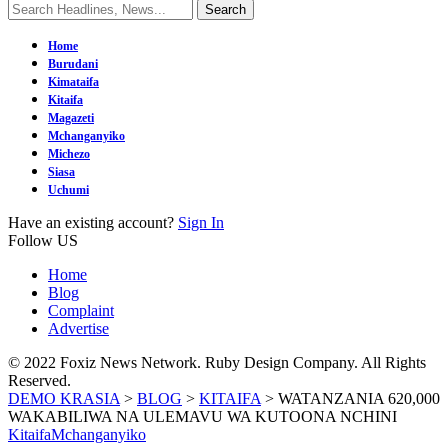
Home
Burudani
Kimataifa
Kitaifa
Magazeti
Mchanganyiko
Michezo
Siasa
Uchumi
Have an existing account?
Sign In
Follow US
Home
Blog
Complaint
Advertise
© 2022 Foxiz News Network. Ruby Design Company. All Rights
Reserved.
DEMO KRASIA
>
BLOG
>
KITAIFA
>
WATANZANIA 620,000
WAKABILIWA NA ULEMAVU WA KUTOONA NCHINI
Kitaifa
Mchanganyiko