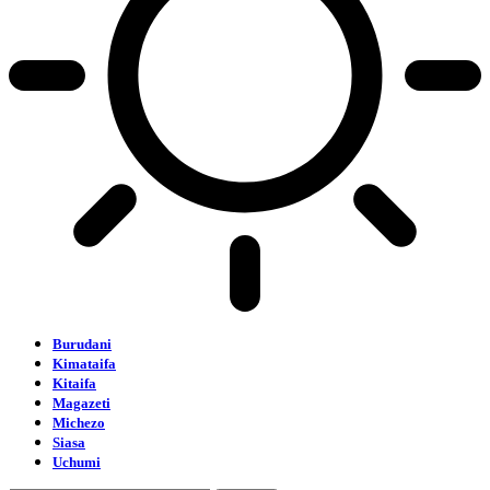
Burudani
Kimataifa
Kitaifa
Magazeti
Michezo
Siasa
Uchumi