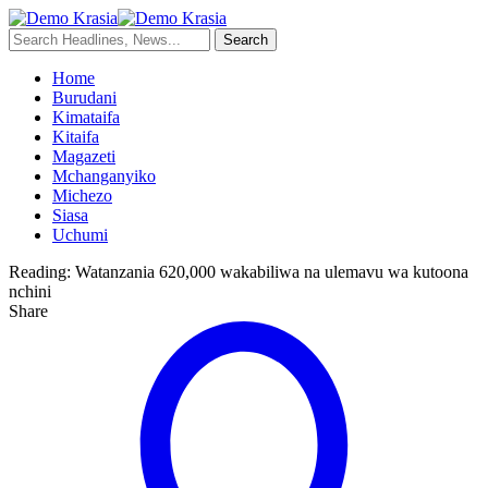
Home
Burudani
Kimataifa
Kitaifa
Magazeti
Mchanganyiko
Michezo
Siasa
Uchumi
Reading:
Watanzania 620,000 wakabiliwa na ulemavu wa kutoona
nchini
Share