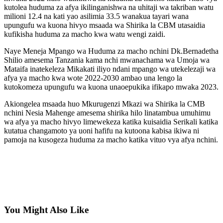
kutolea huduma za afya ikilinganishwa na uhitaji wa takriban watu
milioni 12.4 na kati yao asilimia 33.5 wanakua tayari wana
upungufu wa kuona hivyo msaada wa Shirika la CBM utasaidia
kufikisha huduma za macho kwa watu wengi zaidi.
Naye Meneja Mpango wa Huduma za macho nchini Dk.Bernadetha
Shilio amesema Tanzania kama nchi mwanachama wa Umoja wa
Mataifa inatekeleza Mikakati iliyo ndani mpango wa utekelezaji wa
afya ya macho kwa wote 2022-2030 ambao una lengo la
kutokomeza upungufu wa kuona unaoepukika ifikapo mwaka 2023.
Akiongelea msaada huo Mkurugenzi Mkazi wa Shirika la CMB
nchini Nesia Mahenge amesema shirika hilo linatambua umuhimu
wa afya ya macho hivyo limewekeza katika kuisaidia Serikali katika
kutatua changamoto ya uoni hafifu na kutoona kabisa ikiwa ni
pamoja na kusogeza huduma za macho katika vituo vya afya nchini.
You Might Also Like