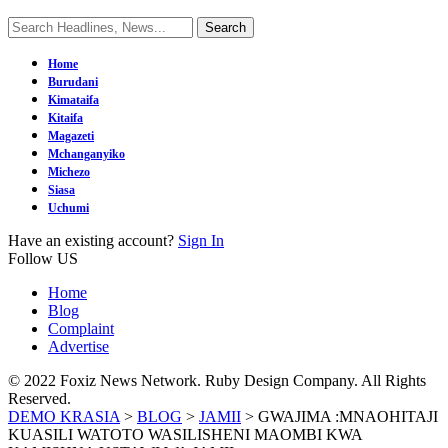
Home
Burudani
Kimataifa
Kitaifa
Magazeti
Mchanganyiko
Michezo
Siasa
Uchumi
Have an existing account?
Sign In
Follow US
Home
Blog
Complaint
Advertise
© 2022 Foxiz News Network. Ruby Design Company. All Rights
Reserved.
DEMO KRASIA
>
BLOG
>
JAMII
>
GWAJIMA :MNAOHITAJI
KUASILI WATOTO WASILISHENI MAOMBI KWA