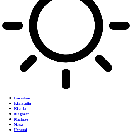
Burudani
Kimataifa
Kitaifa
Magazeti
Michezo
Siasa
Uchumi