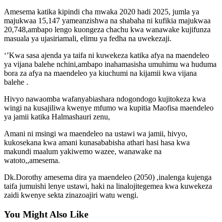
Amesema katika kipindi cha mwaka 2020 hadi 2025, jumla ya
majukwaa 15,147 yameanzishwa na shabaha ni kufikia majukwaa
20,748,ambapo lengo kuongeza chachu kwa wanawake kujifunza
masuala ya ujasiriamali, elimu ya fedha na uwekezaji.
‘’Kwa sasa ajenda ya taifa ni kuwekeza katika afya na maendeleo
ya vijana balehe nchini,ambapo inahamasisha umuhimu wa huduma
bora za afya na maendeleo ya kiuchumi na kijamii kwa vijana
balehe .
Hivyo nawaomba wafanyabiashara ndogondogo kujitokeza kwa
wingi na kusajiliwa kwenye mfumo wa kupitia Maofisa maendeleo
ya jamii katika Halmashauri zenu,
Amani ni msingi wa maendeleo na ustawi wa jamii, hivyo,
kukosekana kwa amani kunasababisha athari hasi hasa kwa
makundi maalum yakiwemo wazee, wanawake na
watoto,,amesema.
Dk.Dorothy amesema dira ya maendeleo (2050) ,inalenga kujenga
taifa jumuishi lenye ustawi, haki na linalojitegemea kwa kuwekeza
zaidi kwenye sekta zinazoajiri watu wengi.
You Might Also Like