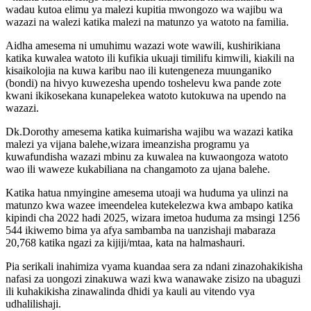
wadau kutoa elimu ya malezi kupitia mwongozo wa wajibu wa
wazazi na walezi katika malezi na matunzo ya watoto na familia.
Aidha amesema ni umuhimu wazazi wote wawili, kushirikiana
katika kuwalea watoto ili kufikia ukuaji timilifu kimwili, kiakili na
kisaikolojia na kuwa karibu nao ili kutengeneza muunganiko
(bondi) na hivyo kuwezesha upendo toshelevu kwa pande zote
kwani ikikosekana kunapelekea watoto kutokuwa na upendo na
wazazi.
Dk.Dorothy amesema katika kuimarisha wajibu wa wazazi katika
malezi ya vijana balehe,wizara imeanzisha programu ya
kuwafundisha wazazi mbinu za kuwalea na kuwaongoza watoto
wao ili waweze kukabiliana na changamoto za ujana balehe.
Katika hatua nmyingine amesema utoaji wa huduma ya ulinzi na
matunzo kwa wazee imeendelea kutekelezwa kwa ambapo katika
kipindi cha 2022 hadi 2025, wizara imetoa huduma za msingi 1256
544 ikiwemo bima ya afya sambamba na uanzishaji mabaraza
20,768 katika ngazi za kijiji/mtaa, kata na halmashauri.
Pia serikali inahimiza vyama kuandaa sera za ndani zinazohakikisha
nafasi za uongozi zinakuwa wazi kwa wanawake zisizo na ubaguzi
ili kuhakikisha zinawalinda dhidi ya kauli au vitendo vya
udhalilishaji.