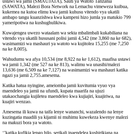
ustawi wa jamii (SMAUJATA), Sauti ya Watoto Tanzania
(SAWATA), Malezi Bora Network na Lemachu vimeweza kuibua,
kukemea na kutoa elimu kwa jamii kuhusu vitendo vya ukatili
ambapo tangu kuanzishwa kwa kampeni hizo jumla ya matukio 799
yameripotiwa na kushughulikiwa.
Kuwajengea uwezo wataalam wa sekta mbalimbali kukabiliana na
vitendo vya ukatili hususani polisi jamii 4,542 (me 3,860 na ke 682),
wasimamizi wa mashauri ya watoto wa kujitolea 15,255 (me 7,250
na ke 8,005),
Wahudumu wa afya 10,534 (me 8,922 na ke 1,612), maafisa ustawi
wa jamii 1,342 (me 527 na ke 813), walimu wa unasihi/malezi
13,636 (me 6,509 na ke 7,127) na wasimamizi wa mashauri katika
ngazi ya jamii 2,755.amesema.
Katika hatua nyingine, ameiomba jamii kuvitumia vyuo vya
maendeleo ya jamii na ufundi, kupata maarifa na ujuzi
utakaochangia kujiletea maendeleo kwa kujiajiri, kuajiriwa, na
kuajiri wenzao.
Amesema ili kuwa na taifa lenye wananchi, wazalendo na lenye
kuzingatia maadili ya kijamii ni muhimu kuwekeza kwenye malezi
na makuzi bora ya watoto.
‘’katika kufikia lengo hilo, serikali inaendelea kushirikiana na