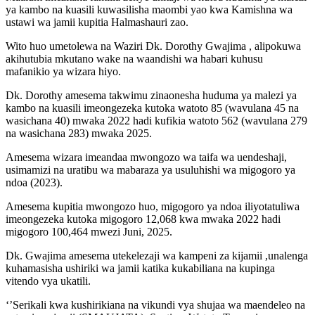
ya kambo na kuasili kuwasilisha maombi yao kwa Kamishna wa
ustawi wa jamii kupitia Halmashauri zao.
Wito huo umetolewa na Waziri Dk. Dorothy Gwajima , alipokuwa
akihutubia mkutano wake na waandishi wa habari kuhusu
mafanikio ya wizara hiyo.
Dk. Dorothy amesema takwimu zinaonesha huduma ya malezi ya
kambo na kuasili imeongezeka kutoka watoto 85 (wavulana 45 na
wasichana 40) mwaka 2022 hadi kufikia watoto 562 (wavulana 279
na wasichana 283) mwaka 2025.
Amesema wizara imeandaa mwongozo wa taifa wa uendeshaji,
usimamizi na uratibu wa mabaraza ya usuluhishi wa migogoro ya
ndoa (2023).
Amesema kupitia mwongozo huo, migogoro ya ndoa iliyotatuliwa
imeongezeka kutoka migogoro 12,068 kwa mwaka 2022 hadi
migogoro 100,464 mwezi Juni, 2025.
Dk. Gwajima amesema utekelezaji wa kampeni za kijamii ,unalenga
kuhamasisha ushiriki wa jamii katika kukabiliana na kupinga
vitendo vya ukatili.
‘’Serikali kwa kushirikiana na vikundi vya shujaa wa maendeleo na