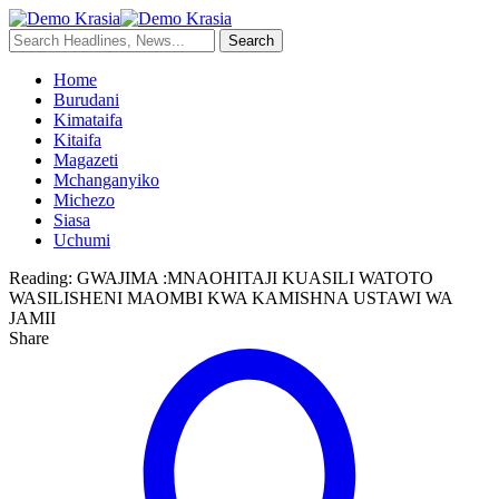
Home
Burudani
Kimataifa
Kitaifa
Magazeti
Mchanganyiko
Michezo
Siasa
Uchumi
Reading:
GWAJIMA :MNAOHITAJI KUASILI WATOTO
WASILISHENI MAOMBI KWA KAMISHNA USTAWI WA
JAMII
Share