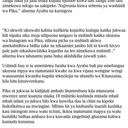
zangu bada ya jana usiku kupata ujumbe kuwa dau zangu zote tatu
zimekuwa ndogo na zakipeke. Najivunia kuwa sehemu ya washindi
wa Piku,” alisema Ayubu na kuongeza
“Ki ukweli sikuwahi kabisa kufikiria kujaribu kuingia katika jukwaa
hili mpaka siku moja nilipoona tangazo la mshindi katika ukurasa
wa Instagram wa Piku, niliona picha ya mshindi akiwa
amekabidhiwa bidha zake na nikaamini jambo hili ni kweli hivyo
pale pale nikashawishika kujaribu na leo nimekuwa mshindi ,”
alisema kwa tabasamu pana huku akishikilia zawadi yake.
Ushindi huu si tu umemletea furaha kwa Ayubu bali pia umefungua
ukurasa mpya wa matumaini kwake na kwa vijana wengine wengi
wanaoamini kwamba kupitia teknolojia na ubunifu wa Kitanzania,
kila kitu kinawezekana.
Piku ni jukwaa la kidijitali ambalo linamruhusu kila mtanzania
mwenye umri kuanzia miaka 18 mshiriki kushinda minada mbali
mbali ndani ya jukwa hilo kwa kuweka dau la chini na kipeke
lisilofikiriwa na mwingine. Mbinu hii ya kiubunifu inazidi kushika
kasi miongoni mwa watu nchini, ikitoa matumaini mapya ya watu
kumiliki bidhaa ambazo kwa kawaida zingehitaji gharama kubwa
kumudu kununua.