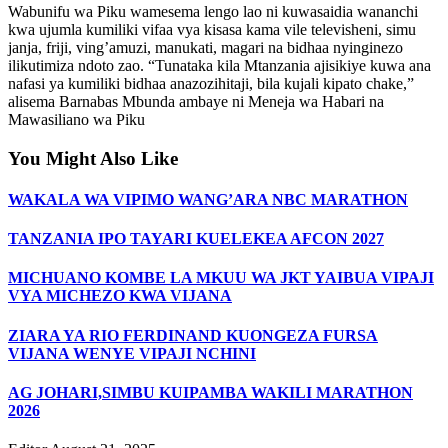
Wabunifu wa Piku wamesema lengo lao ni kuwasaidia wananchi
kwa ujumla kumiliki vifaa vya kisasa kama vile televisheni, simu
janja, friji, ving’amuzi, manukati, magari na bidhaa nyinginezo
ilikutimiza ndoto zao. “Tunataka kila Mtanzania ajisikiye kuwa ana
nafasi ya kumiliki bidhaa anazozihitaji, bila kujali kipato chake,”
alisema Barnabas Mbunda ambaye ni Meneja wa Habari na
Mawasiliano wa Piku
You Might Also Like
WAKALA WA VIPIMO WANG’ARA NBC MARATHON
TANZANIA IPO TAYARI KUELEKEA AFCON 2027
MICHUANO KOMBE LA MKUU WA JKT YAIBUA VIPAJI
VYA MICHEZO KWA VIJANA
ZIARA YA RIO FERDINAND KUONGEZA FURSA
VIJANA WENYE VIPAJI NCHINI
AG JOHARI,SIMBU KUIPAMBA WAKILI MARATHON
2026