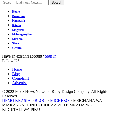
Home
Burudani
Kimataifa
Kitaifa
Magazeti
Mchanganyiko
Michezo
Siasa
Uchumi
Have an existing account?
Sign In
Follow US
Home
Blog
Complaint
Advertise
© 2022 Foxiz News Network. Ruby Design Company. All Rights
Reserved.
DEMO KRASIA
>
BLOG
>
MICHEZO
>
MSICHANA WA
MIAKA 25 ASHINDA BIDHAA ZOTE MNADA WA
KIDIJITALI WA PIKU