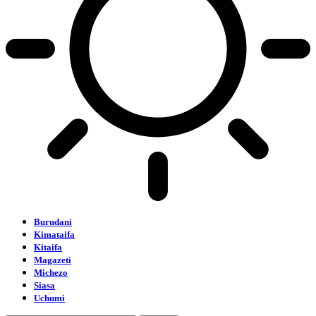
Burudani
Kimataifa
Kitaifa
Magazeti
Michezo
Siasa
Uchumi