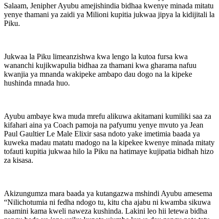
Salaam, Jenipher Ayubu amejishindia bidhaa kwenye minada mitatu
yenye thamani ya zaidi ya Milioni kupitia jukwaa jipya la kidijitali la
Piku.
Jukwaa la Piku limeanzishwa kwa lengo la kutoa fursa kwa
wananchi kujikwapulia bidhaa za thamani kwa gharama nafuu
kwanjia ya mnanda wakipeke ambapo dau dogo na la kipeke
hushinda mnada huo.
Ayubu ambaye kwa muda mrefu alikuwa akitamani kumiliki saa za
kifahari aina ya Coach pamoja na pafyumu yenye mvuto ya Jean
Paul Gaultier Le Male Elixir sasa ndoto yake imetimia baada ya
kuweka madau matatu madogo na la kipekee kwenye minada mitaty
tofauti kupitia jukwaa hilo la Piku na hatimaye kujipatia bidhah hizo
za kisasa.
Akizungumza mara baada ya kutangazwa mshindi Ayubu amesema
“Nilichotumia ni fedha ndogo tu, kitu cha ajabu ni kwamba sikuwa
naamini kama kweli naweza kushinda. Lakini leo hii letewa bidha