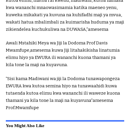
kutoa elimu, inatoa rai kwenu, madiwani, kutoa hamasa
kwa wananchi mnaowasimamia katika maeneo yenu,
kuweka mikakati ya kuvuna na kuhifadhi maji ya mvua,
wakati hatua mbalimbali za kuimarisha huduma ya maji
zikiendelea kuchukuliwa na DUWASA,”amesema
Awali Mstahiki Meya wa Jiji la Dodoma Prof Davis
Mwamfupe,amesema kuwa Jiji litahakikisha linatumia
elimu hiyo ya EWURA ili wananchi kuona thamani ya
kila tone la maji na kuyavuna.
”Sisi kama Madiwani wa jiji la Dodoma tunawapongeza
EWURA kwa kutoa semina hiyo na tunawaahidi kuwa
tutaenda kutoa elimu kwa wananchi ili waweze kuona
thamani ya kila tone la maji na kuyavuna”amesema
Prof.Mwamfupe
You Might Also Like