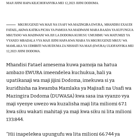
MAJI JIJINI HAPA KILICHOFANYIKA MEI 12,2023 JIJINI DODOMA.
MKURUGENZI WA MAJI NA USAFI WA MAZINGIRA EWURA, MHANDISI EXAUDI
FATAEL,AKIWA KATIKA PICHA YA PAMOJA NA MADIWANI MARA BAADA YA KUFUNGUA
MKUTANO WA MADIWANI WA JIJI LA DODOMA KUHUSU UMUHIMU WA MATUMIZI YA
VYANZO MBADALA VYA MAJI JIJINI HAPA KWA NIABA YA MKURUGENZI MKUU WA
MAMLAKA YA UDHIBITI WA HUDUMA ZA NISHATI NA MAJI (EWURA) ULIOFANYIKA MEI
12,2023 JIJINI DODOMA.
Mhandisi Fatael amesema kuwa pamoja na hatua
ambazo EWURA imeendelea kuchukua, hali ya
upatikanaji wa maji jijini Dodoma, imekuwa si ya
kuridhisha na kwamba Mamlaka ya Majisafi na Usafi wa
Mazingira Dodoma (DUWASA) kwa sasa ina vyanzo vya
maji vyenye uwezo wa kuzalisha maji lita miliomi 67.1
kwa siku wakati mahitaji ya maji kwa siku ni lita milioni
133.844.
“Hii inapelekea upungufu wa lita milioni 66.744 ya