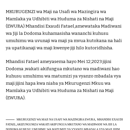
MKURUGENZI wa Maji na Usafi wa Mazingira wa
Mamlaka ya Udhibiti wa Huduma za Nishati na Maji
(EWURA) Mhandisi Exaudi Fatael,amewataka Madiwani
wa Jiji la Dodoma kuhamasisha wananchi kuhusu
umuhimu wa uvunaji wa maji ya mvua kutokana na hali
ya upatikanaji wa maji kwenye jiji hilo kutoridhisha.
Mhandisi Fatael ameyasema hayo Mei 12,2023 jijini
Dodoma ,wakati akifungua mkutano wa madiwani hao
kuhusu umuhimu wa matumizi ya vyanzo mbadala vya
maji jijini hapa kwa niaba ya Mkurugenzi Mkuu wa
Mamlaka ya Udhibiti wa Huduma za Nishati na Maji
(EWURA).
MKURUGENZI WA MAJI NA USAFI WA MAZINGIRA EWURA, MHANDISI EXAUDI
FATAEL,AKIZUNGUMZA WAKATI AKIFUNGUA MKUTANO WA MADIWANI WA JIJI LA
DODOMA KUHUSU UMUHIMU WA MATUMIZI YA VYANZO MBADALA VYA MAJI JIJINI