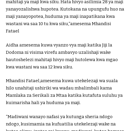
mahitaji ya maji kwa siku. Hata hivyo asilimia 28 ya maji
yanayozalishwa hupotea. Kutokana na upungufu huo na
maji yanayopotea, huduma ya maji inapatikana kwa
wastani wa saa 10 tu kwa siku,”amesema Mhandisi
Fatael
Aidha amesema kuwa vyanzo vya maji katika Jiji la
Dodoma ni visima virefu ambavyo uzalishaji wake
hautoshelezi mahitaji hivyo maji hutolewa kwa mgao
kwa wastani wa saa 12 kwa siku.
Mhandisi Fatael,amesema kuwa utekelezaji wa suala
hilo unahitaji ushiriki wa wadau mbalimbali kama
Mamlaka za Serikali za Mtaa katika kutafuta suluhu ya
kuimarisha hali ya huduma ya maji.
“Madiwani wanayo nafasi ya kutunga sheria ndogo
ndogo, kusimamia na kufuatilia utekelezaji wake na