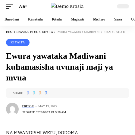
Aa
Burudani
Kimataifa
Kitaifa
Magazeti
Michezo
Siasa
Uc
DEMO KRASIA
>
BLOG
>
KITAIFA
>
EWURA YAWATAKA MADIWANI KUHAMASISHA UVUNAJI MAJI YA MVUA
KITAIFA
Ewura yawataka Madiwani
kuhamasisha uvunaji maji ya
mvua
SHARE
EDITOR
MAY 13, 2023
UPDATED 2023/05/13 AT 9:58 AM
NA MWANDISHI WETU, DODOMA