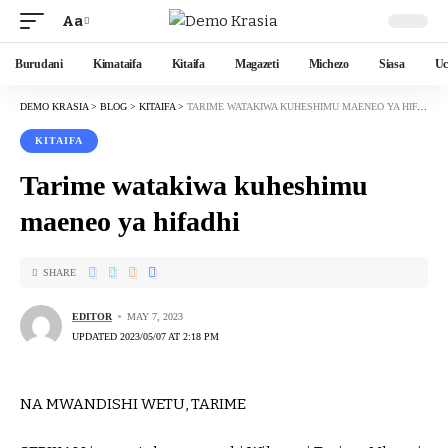
Aa
Burudani
Kimataifa
Kitaifa
Magazeti
Michezo
Siasa
Uc
DEMO KRASIA
>
BLOG
>
KITAIFA
>
TARIME WATAKIWA KUHESHIMU MAENEO YA HIFADHI
KITAIFA
Tarime watakiwa kuheshimu
maeneo ya hifadhi
SHARE
EDITOR
MAY 7, 2023
UPDATED 2023/05/07 AT 2:18 PM
NA MWANDISHI WETU, TARIME