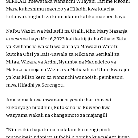
SERIKALI imewataka wananchi Wilayani Tarime Mkoani
Mara kuheshimu maeneo ya Hifadhi kwa kuacha
kufanya shughuli za kibinadamu katika maeneo hayo.
Naibu Waziri wa Maliasili na Utalii, Mhe. Mary Masanja
amesema hayo Mei 6,2023 katika kijiji cha Gibaso Kata
ya Kwihancha wakati wa ziara ya Mawaziri Watatu
kutoka Ofisi ya Rais-Tawala za Mikoa na Serikali za
Mitaa, Wizara ya Ardhi, Nyumba na Maendeleo ya
Makazi pamoja na Wizara ya Maliasili na Utalii kwa ajili
ya kusikiliza kero za wananchi wanaoishi pembezoni
mwa Hifadhi ya Serengeti.
Amesema kuwa mwananchi yeyote haruhusiwi
kukanyaga hifadhini, kutokana na kuwepo kwa
wanyama wakali na changamoto za majangili
“Nimesikia hapa kuna malalamiko mengi pindi
mnapoingia ndani ya Hifadhi, Naomba kuwaeleza kuwa