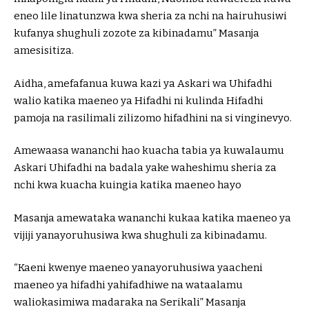
eneo lile linatunzwa kwa sheria za nchi na hairuhusiwi
kufanya shughuli zozote za kibinadamu” Masanja
amesisitiza.
Aidha, amefafanua kuwa kazi ya Askari wa Uhifadhi
walio katika maeneo ya Hifadhi ni kulinda Hifadhi
pamoja na rasilimali zilizomo hifadhini na si vinginevyo.
Amewaasa wananchi hao kuacha tabia ya kuwalaumu
Askari Uhifadhi na badala yake waheshimu sheria za
nchi kwa kuacha kuingia katika maeneo hayo
Masanja amewataka wananchi kukaa katika maeneo ya
vijiji yanayoruhusiwa kwa shughuli za kibinadamu.
“Kaeni kwenye maeneo yanayoruhusiwa yaacheni
maeneo ya hifadhi yahifadhiwe na wataalamu
waliokasimiwa madaraka na Serikali” Masanja