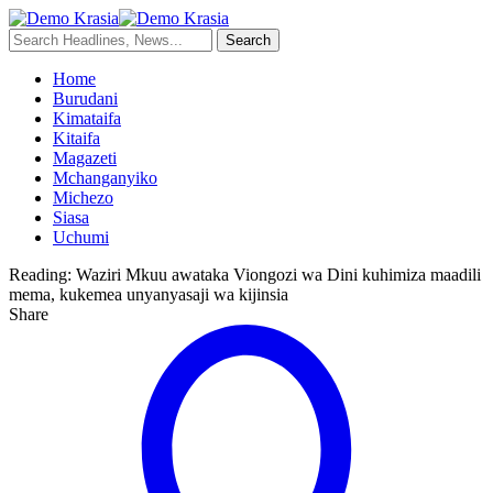
Home
Burudani
Kimataifa
Kitaifa
Magazeti
Mchanganyiko
Michezo
Siasa
Uchumi
Reading:
Waziri Mkuu awataka Viongozi wa Dini kuhimiza maadili
mema, kukemea unyanyasaji wa kijinsia
Share