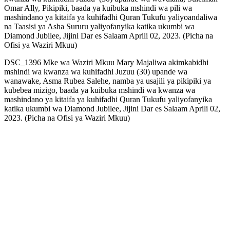
Omar Ally, Pikipiki, baada ya kuibuka mshindi wa pili wa
mashindano ya kitaifa ya kuhifadhi Quran Tukufu yaliyoandaliwa
na Taasisi ya Asha Sururu yaliyofanyika katika ukumbi wa
Diamond Jubilee, Jijini Dar es Salaam Aprili 02, 2023. (Picha na
Ofisi ya Waziri Mkuu)
DSC_1396 Mke wa Waziri Mkuu Mary Majaliwa akimkabidhi
mshindi wa kwanza wa kuhifadhi Juzuu (30) upande wa
wanawake, Asma Rubea Salehe, namba ya usajili ya pikipiki ya
kubebea mizigo, baada ya kuibuka mshindi wa kwanza wa
mashindano ya kitaifa ya kuhifadhi Quran Tukufu yaliyofanyika
katika ukumbi wa Diamond Jubilee, Jijini Dar es Salaam Aprili 02,
2023. (Picha na Ofisi ya Waziri Mkuu)