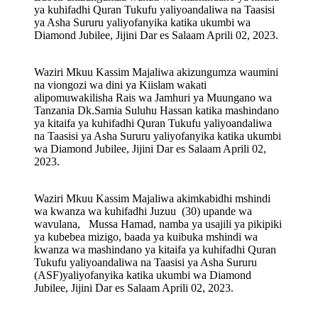
ya kuhifadhi Quran Tukufu yaliyoandaliwa na Taasisi
ya Asha Sururu yaliyofanyika katika ukumbi wa
Diamond Jubilee, Jijini Dar es Salaam Aprili 02, 2023.
Waziri Mkuu Kassim Majaliwa akizungumza waumini
na viongozi wa dini ya Kiislam wakati
alipomuwakilisha Rais wa Jamhuri ya Muungano wa
Tanzania Dk.Samia Suluhu Hassan katika mashindano
ya kitaifa ya kuhifadhi Quran Tukufu yaliyoandaliwa
na Taasisi ya Asha Sururu yaliyofanyika katika ukumbi
wa Diamond Jubilee, Jijini Dar es Salaam Aprili 02,
2023.
Waziri Mkuu Kassim Majaliwa akimkabidhi mshindi
wa kwanza wa kuhifadhi Juzuu (30) upande wa
wavulana, Mussa Hamad, namba ya usajili ya pikipiki
ya kubebea mizigo, baada ya kuibuka mshindi wa
kwanza wa mashindano ya kitaifa ya kuhifadhi Quran
Tukufu yaliyoandaliwa na Taasisi ya Asha Sururu
(ASF)yaliyofanyika katika ukumbi wa Diamond
Jubilee, Jijini Dar es Salaam Aprili 02, 2023.