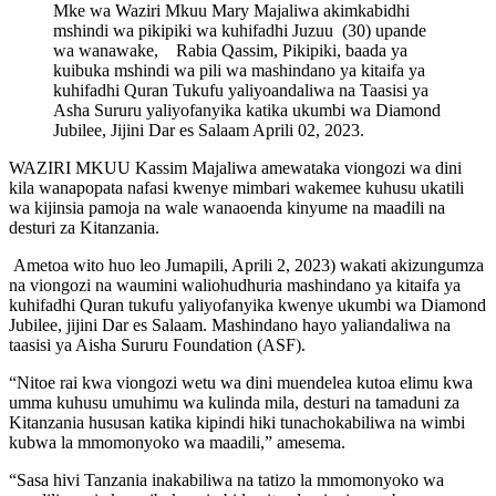
Mke wa Waziri Mkuu Mary Majaliwa akimkabidhi
mshindi wa pikipiki wa kuhifadhi Juzuu (30) upande
wa wanawake, Rabia Qassim, Pikipiki, baada ya
kuibuka mshindi wa pili wa mashindano ya kitaifa ya
kuhifadhi Quran Tukufu yaliyoandaliwa na Taasisi ya
Asha Sururu yaliyofanyika katika ukumbi wa Diamond
Jubilee, Jijini Dar es Salaam Aprili 02, 2023.
WAZIRI MKUU Kassim Majaliwa amewataka viongozi wa dini
kila wanapopata nafasi kwenye mimbari wakemee kuhusu ukatili
wa kijinsia pamoja na wale wanaoenda kinyume na maadili na
desturi za Kitanzania.
Ametoa wito huo leo Jumapili, Aprili 2, 2023) wakati akizungumza
na viongozi na waumini waliohudhuria mashindano ya kitaifa ya
kuhifadhi Quran tukufu yaliyofanyika kwenye ukumbi wa Diamond
Jubilee, jijini Dar es Salaam. Mashindano hayo yaliandaliwa na
taasisi ya Aisha Sururu Foundation (ASF).
“Nitoe rai kwa viongozi wetu wa dini muendelea kutoa elimu kwa
umma kuhusu umuhimu wa kulinda mila, desturi na tamaduni za
Kitanzania hususan katika kipindi hiki tunachokabiliwa na wimbi
kubwa la mmomonyoko wa maadili,” amesema.
“Sasa hivi Tanzania inakabiliwa na tatizo la mmomonyoko wa