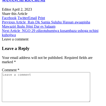
WANANCHI KIUCHUMI
Editor
April 2, 2023
Share this Article
Facebook
Twitter
Email
Print
Previous Article
Rais Dk Samia Suluhu Hassan awaapisha
Mawaziri Ikulu Jijini Dar es Salaam
Next Article
NGO 29 zilizotuhumiwa kusambaza ushoga nchini
kuhojiwa
Leave a comment
Leave a Reply
Your email address will not be published.
Required fields are
marked
*
Comment
*