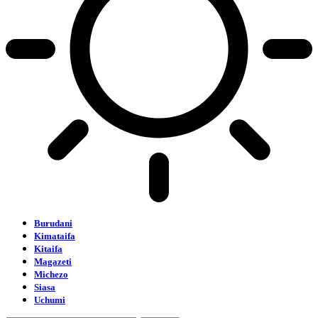
Burudani
Kimataifa
Kitaifa
Magazeti
Michezo
Siasa
Uchumi