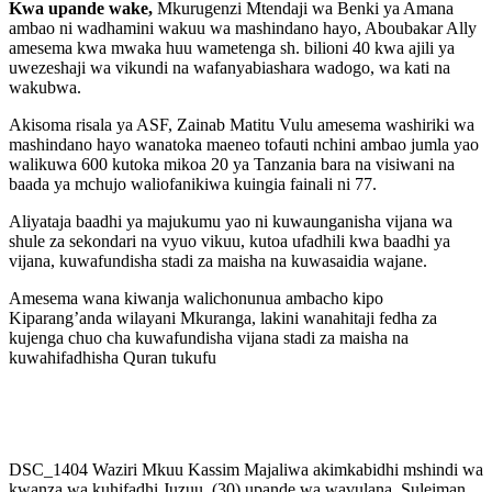
Kwa upande wake,
Mkurugenzi Mtendaji wa Benki ya Amana
ambao ni wadhamini wakuu wa mashindano hayo, Aboubakar Ally
amesema kwa mwaka huu wametenga sh. bilioni 40 kwa ajili ya
uwezeshaji wa vikundi na wafanyabiashara wadogo, wa kati na
wakubwa.
Akisoma risala ya ASF, Zainab Matitu Vulu amesema washiriki wa
mashindano hayo wanatoka maeneo tofauti nchini ambao jumla yao
walikuwa 600 kutoka mikoa 20 ya Tanzania bara na visiwani na
baada ya mchujo waliofanikiwa kuingia fainali ni 77.
Aliyataja baadhi ya majukumu yao ni kuwaunganisha vijana wa
shule za sekondari na vyuo vikuu, kutoa ufadhili kwa baadhi ya
vijana, kuwafundisha stadi za maisha na kuwasaidia wajane.
Amesema wana kiwanja walichonunua ambacho kipo
Kiparang’anda wilayani Mkuranga, lakini wanahitaji fedha za
kujenga chuo cha kuwafundisha vijana stadi za maisha na
kuwahifadhisha Quran tukufu
DSC_1404 Waziri Mkuu Kassim Majaliwa akimkabidhi mshindi wa
kwanza wa kuhifadhi Juzuu (30) upande wa wavulana, Suleiman