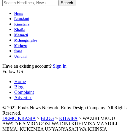
Home
Burudani
Kimataifa
Kitaifa
Magazeti
Mchanganyiko
Michezo
Siasa
Uchumi
Have an existing account?
Sign In
Follow US
Home
Blog
Complaint
Advertise
© 2022 Foxiz News Network. Ruby Design Company. All Rights
Reserved.
DEMO KRASIA
>
BLOG
>
KITAIFA
>
WAZIRI MKUU
AWATAKA VIONGOZI WA DINI KUHIMIZA MAADILI
MEMA, KUKEMEA UNYANYASAJI WA KIJINSIA