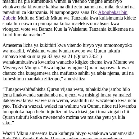
maadili na pia kumeibuka wimbi la vitendo vingine ambavyo
vinakwenda kinyume kabisa na dini zetu pamoja na mila, desturi na
tamaduni za kitanzania. Ninampongeza sana Dk
Aboubakar bin
Zubeir
, Mufti na Sheikh Mkuu wa Tanzania kwa kulisimamia kidete
suala hili ikiwa ni pamoja na kutoa maelekezo mahsusi kwa
viongozi wote wa Baraza Kuu la Waislamu Tanzania kulikemea na
kutolifumbia macho.”
Amesema licha ya kukithiri kwa vitendo hivyo vya mmomonyoko
wa maadili, Waislamu wanajivunia uwepo wa Quran tukufu
ambayo katika sura ya 33 aya ya 21 (Quran 33:21)
wanakumbushwa kwamba wanacho kiigizo chema kwa Mtume wa
Mwenyezi Mungu. “Kwa lugha nyingine Quran inapaswa kuwa
chanzo cha kutegemewa cha mafunzo sahihi ya tabia njema, utii na
kuheshimu mamlaka zilizopo,” amesisitiza.
“Tunapowahifadhisha Quran vijana wetu, tuhakikishe jambo hilo
jema linakwenda sambamba na ujenzi wa misingi imara ya malezi
itakayowafanya wawe raia wema, waadilifu na wazalendo kwa nchi
yao. Tukiwa wazazi, walezi na walimu wa Quran, nitoe rai kwamba
tunapotoka hapa hebu tujiulize ni kwa kiasi gani tunaizingatia hii
Quran tukufu katika mwenendo mzima wa maisha yetu ya kila
siku.”
Waziri Mkuu amesema kwa kufanya hivyo watakuwa wanamsaidia
Rais Dkt. Samia Suluhu Hassan ambaye mara zote amekuwa