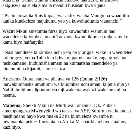
akiguswa na suala zima la maadili hususan kwa vijana.
“Pia tutamsaidia Rais kupata wasaidizi wacha Mungu na waadilifu
katika kutekeleza majukumu yao ya kuwahudumia wananchi.”
Waziri Mkuu ametumia fursa hiyo kuwaomba waumini hao
waendelee kuiombea amani Tanzania kwani ikipotea mikusanyiko
kama hiyo haifanyika.
“Nasi tuendelee kuiombea nchi yetu na viongozi wake ili waendelee
kuliongoza vema Taifa letu ikiwa ni pamoja na kujenga umoja na
mshikamano, kudumisha amani na kuimarisha maendeleo ya
kiuchumi na kijamii,” amesisitiza.
Amesema Quran sura ya pili aya ya 126 (Quran 2:126)
inawakumbusha umuhimu wa kuiombea nchi amani kupitia dua ya
Nabii Ibrahimu alipouombea mji wake na wakazi wake amani na
neema.
Mapema,
Sheikh Mkuu na Mufti wa Tanzania, Dk. Zubeir
amempongeza Mwenyekiti wa taasisi ya ASF, Sururu kwa kuandaa
mashindano hayo kwa miaka 22 na kumueleza kwamba ni
mwanamke pekee Tanzania na Afrika Mashariki ambaye anafanya
kazi hiyo.