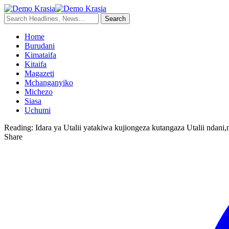
Home
Burudani
Kimataifa
Kitaifa
Magazeti
Mchanganyiko
Michezo
Siasa
Uchumi
Reading:
Idara ya Utalii yatakiwa kujiongeza kutangaza Utalii ndani,
Share