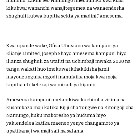
muhimu. Lakini leo Namungo imebadilika kwa kiasi
kikubwa; wananchi wanajitegemea na wanaendesha
shughuli kubwa kupitia sekta ya madini,” amesema.
Kwa upande wake, Ofisa Uhusiano wa kampuni ya
Elianje Limited, Joseph Shayo amesema kampuni hiyo
ilianza shughuli za utafiti na uchimbaji mwaka 2020 na
tangu wakati huo imekuwa ikihakikisha jamii
inayouzunguka mgodi inanufaika moja kwa moja
kupitia utekelezaji wa miradi ya kijamii.
Amesema kampuni imefanikiwa kuchimba visima na
kusambaza maji katika Kijiji cha Tongwe na Kitongoji cha
Namungo, huku maboresho ya huduma hiyo
yakiendelea katika maeneo yenye changamoto ya
upatikanaji wa maji safi na salama.