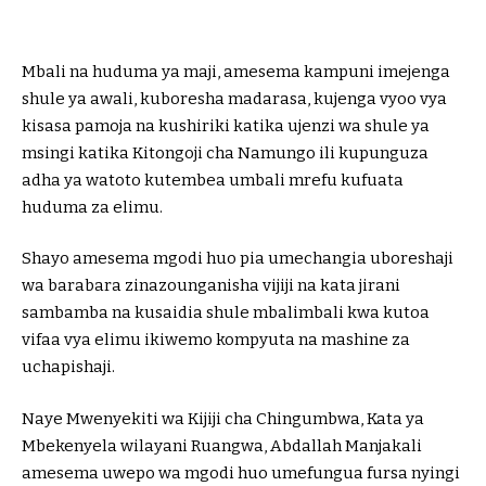
Mbali na huduma ya maji, amesema kampuni imejenga
shule ya awali, kuboresha madarasa, kujenga vyoo vya
kisasa pamoja na kushiriki katika ujenzi wa shule ya
msingi katika Kitongoji cha Namungo ili kupunguza
adha ya watoto kutembea umbali mrefu kufuata
huduma za elimu.
Shayo amesema mgodi huo pia umechangia uboreshaji
wa barabara zinazounganisha vijiji na kata jirani
sambamba na kusaidia shule mbalimbali kwa kutoa
vifaa vya elimu ikiwemo kompyuta na mashine za
uchapishaji.
Naye Mwenyekiti wa Kijiji cha Chingumbwa, Kata ya
Mbekenyela wilayani Ruangwa, Abdallah Manjakali
amesema uwepo wa mgodi huo umefungua fursa nyingi