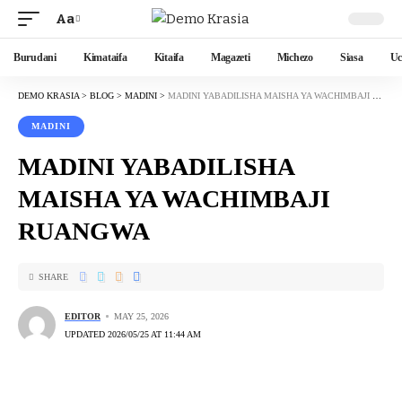
Aa
Burudani
Kimataifa
Kitaifa
Magazeti
Michezo
Siasa
Uc
DEMO KRASIA
>
BLOG
>
MADINI
>
MADINI YABADILISHA MAISHA YA WACHIMBAJI RUANGWA
MADINI
MADINI YABADILISHA
MAISHA YA WACHIMBAJI
RUANGWA
SHARE
EDITOR
MAY 25, 2026
UPDATED 2026/05/25 AT 11:44 AM