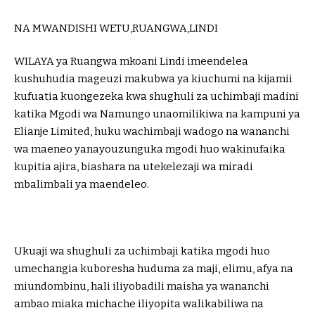
NA MWANDISHI WETU,RUANGWA,LINDI
WILAYA ya Ruangwa mkoani Lindi imeendelea
kushuhudia mageuzi makubwa ya kiuchumi na kijamii
kufuatia kuongezeka kwa shughuli za uchimbaji madini
katika Mgodi wa Namungo unaomilikiwa na kampuni ya
Elianje Limited, huku wachimbaji wadogo na wananchi
wa maeneo yanayouzunguka mgodi huo wakinufaika
kupitia ajira, biashara na utekelezaji wa miradi
mbalimbali ya maendeleo.
Ukuaji wa shughuli za uchimbaji katika mgodi huo
umechangia kuboresha huduma za maji, elimu, afya na
miundombinu, hali iliyobadili maisha ya wananchi
ambao miaka michache iliyopita walikabiliwa na