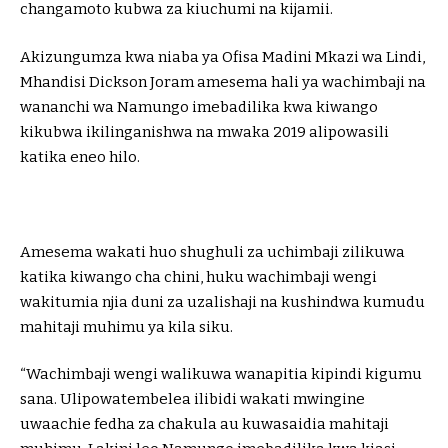
changamoto kubwa za kiuchumi na kijamii.
Akizungumza kwa niaba ya Ofisa Madini Mkazi wa Lindi,
Mhandisi Dickson Joram amesema hali ya wachimbaji na
wananchi wa Namungo imebadilika kwa kiwango
kikubwa ikilinganishwa na mwaka 2019 alipowasili
katika eneo hilo.
Amesema wakati huo shughuli za uchimbaji zilikuwa
katika kiwango cha chini, huku wachimbaji wengi
wakitumia njia duni za uzalishaji na kushindwa kumudu
mahitaji muhimu ya kila siku.
“Wachimbaji wengi walikuwa wanapitia kipindi kigumu
sana. Ulipowatembelea ilibidi wakati mwingine
uwaachie fedha za chakula au kuwasaidia mahitaji