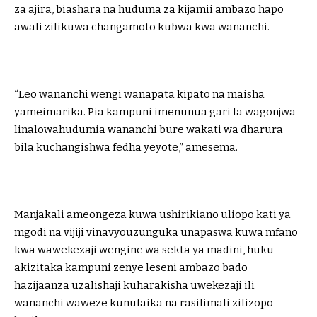
za ajira, biashara na huduma za kijamii ambazo hapo
awali zilikuwa changamoto kubwa kwa wananchi.
“Leo wananchi wengi wanapata kipato na maisha
yameimarika. Pia kampuni imenunua gari la wagonjwa
linalowahudumia wananchi bure wakati wa dharura
bila kuchangishwa fedha yeyote,” amesema.
Manjakali ameongeza kuwa ushirikiano uliopo kati ya
mgodi na vijiji vinavyouzunguka unapaswa kuwa mfano
kwa wawekezaji wengine wa sekta ya madini, huku
akizitaka kampuni zenye leseni ambazo bado
hazijaanza uzalishaji kuharakisha uwekezaji ili
wananchi waweze kunufaika na rasilimali zilizopo