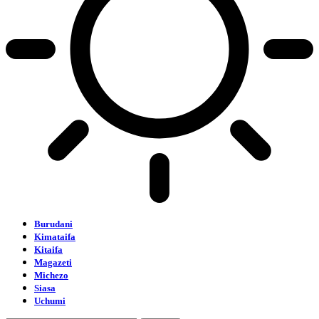
Burudani
Kimataifa
Kitaifa
Magazeti
Michezo
Siasa
Uchumi