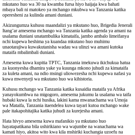
mkutano huo wa 30 na kwamba fursa hiyo haijaja kwa bahati
mbaya bali ni matokeo ya mchango mkubwa wa Tanzania katika
operesheni za kulinda amani duniani.
Akizungumza kuhusu maandalizi ya mkutano huo, Brigedia Jenerali
Itang’ar amesema mchango wa Tanzania katika agenda ya amani na
usalama duniani unatambulika kimataifa, jambo ambalo limeifanya
nchi kupewa heshima ya kuandaa mkutano huo muhimu
unaotarajiwa kuwakutanisha wadau wa ulinzi wa amani kutoka
mataifa mbalimbali duniani.
Amesema kuwa kupitia TPTC, Tanzania imekuwa ikichukua hatua
za kuonyesha dhamira yake ya kuunga mkono juhudi za kimataifa
za kuleta amani, na ndio msingi uliowezesha nchi kupewa nafasi ya
kuwa mwenyeji wa mkutano huo wa kihistoria.
Kuhusu mchango wa Tanzania katika kusaidia mataifa ya Afrika
yanayokumbwa na migogoro, amesema jukumu la usalama wa taifa
hubaki kuwa la nchi husika, lakini kama mwanachama wa Umoja
wa Mataifa, Tanzania itaendelea kuwa tayari kutoa mchango wake
pale itakapohitajika katika juhudi za kurejesha amani.
Hata hivyo amesema kuwa mafanikio ya mkutano huo
hayatapatikana bila ushirikiano wa wajumbe na wanachama wa
kamati hiyo, akitoa wito kwa kila mshiriki kuchangia uzoefu na