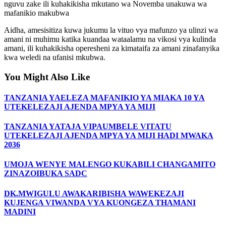
nguvu zake ili kuhakikisha mkutano wa Novemba unakuwa wa
mafanikio makubwa
Aidha, amesisitiza kuwa jukumu la vituo vya mafunzo ya ulinzi wa
amani ni muhimu katika kuandaa wataalamu na vikosi vya kulinda
amani, ili kuhakikisha operesheni za kimataifa za amani zinafanyika
kwa weledi na ufanisi mkubwa.
You Might Also Like
TANZANIA YAELEZA MAFANIKIO YA MIAKA 10 YA
UTEKELEZAJI AJENDA MPYA YA MIJI
TANZANIA YATAJA VIPAUMBELE VITATU
UTEKELEZAJI AJENDA MPYA YA MIJI HADI MWAKA
2036
UMOJA WENYE MALENGO KUKABILI CHANGAMITO
ZINAZOIBUKA SADC
DK.MWIGULU AWAKARIBISHA WAWEKEZAJI
KUJENGA VIWANDA VYA KUONGEZA THAMANI
MADINI