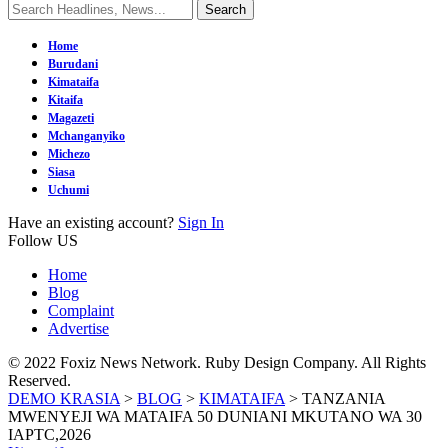
Home
Burudani
Kimataifa
Kitaifa
Magazeti
Mchanganyiko
Michezo
Siasa
Uchumi
Have an existing account?
Sign In
Follow US
Home
Blog
Complaint
Advertise
© 2022 Foxiz News Network. Ruby Design Company. All Rights
Reserved.
DEMO KRASIA
>
BLOG
>
KIMATAIFA
>
TANZANIA
MWENYEJI WA MATAIFA 50 DUNIANI MKUTANO WA 30
IAPTC,2026