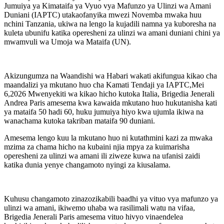
Jumuiya ya Kimataifa ya Vyuo vya Mafunzo ya Ulinzi wa Amani
Duniani (IAPTC) utakaofanyika mwezi Novemba mwaka huu
nchini Tanzania, ukiwa na lengo la kujadili namna ya kuboresha na
kuleta ubunifu katika operesheni za ulinzi wa amani duniani chini ya
mwamvuli wa Umoja wa Mataifa (UN).
Akizungumza na Waandishi wa Habari wakati akifungua kikao cha
maandalizi ya mkutano huo cha Kamati Tendaji ya IAPTC,Mei
6,2026 Mwenyekiti wa kikao hicho kutoka Italia, Brigedia Jenerali
Andrea Paris amesema kwa kawaida mkutano huo hukutanisha kati
ya mataifa 50 hadi 60, huku jumuiya hiyo kwa ujumla ikiwa na
wanachama kutoka takriban mataifa 90 duniani.
Amesema lengo kuu la mkutano huo ni kutathmini kazi za mwaka
mzima za chama hicho na kubaini njia mpya za kuimarisha
operesheni za ulinzi wa amani ili ziweze kuwa na ufanisi zaidi
katika dunia yenye changamoto nyingi za kiusalama.
Kuhusu changamoto zinazozikabili baadhi ya vituo vya mafunzo ya
ulinzi wa amani, ikiwemo uhaba wa rasilimali watu na vifaa,
Brigedia Jenerali Paris amesema vituo hivyo vinaendelea