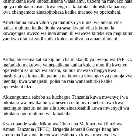
kushirikiana kwa kubadilishana wataalamu, uzoefu na mawazo hata
nje ya mikutano rasmi, kwa lengo la kutafuta suluhisho la pamoja
kwa changamoto zinazojitokeza katika maeneo ya operesheni.
Amefafanua kuwa vituo vya mafunzo ya ulinzi wa amani vina
nafasi muhimu katika dunia ya sasa, kwani vina jukumu la
kuwajengea uwezo walinda amani ili waweze kutekeleza majukumu
yao kwa ufanisi zaidi katika kuleta utulivu na amani duniani.
Aidha, amesema katika kipindi cha miaka 30 ya uwepo wa IAPTC,
mafanikio makubwa yamepatikana katika kuleta ubunifu kwenye
operesheni za ulinzi wa amani, kuibua mawazo mapya kwa
mashirika ya kimataifa pamoja na kuweka viwango vya pamoja vya
utendaji kwa wanajeshi, polisi na raia wanaoshiriki katika
operesheni hizo.
Akizungumzia sababu za kuchagua Tanzania kuwa mwenyeji wa
mkutano wa mwaka huu, amesema nchi hiyo imebarikiwa kwa
mazingira mazuri na ina sifa zote zinazostahili kuwa mwenyeji wa
mkutano huo muhimu wa kimataifa.
Kwa upande wake Mkuu wa Chuo cha Mafunzo ya Ulinzi wa
Amani Tanzania (TPTC), Brigedia Jenerali George Itang’are
amesema Tanzania imepewa heshima ya kuwa mwenyeji wa