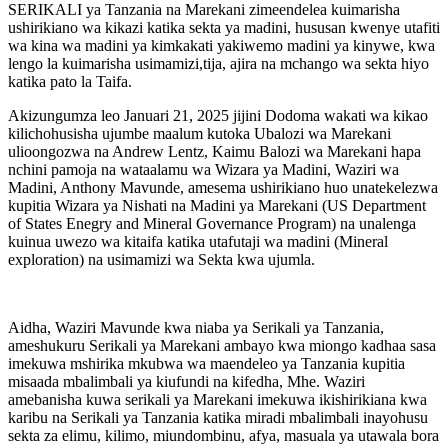
SERIKALI ya Tanzania na Marekani zimeendelea kuimarisha
ushirikiano wa kikazi katika sekta ya madini, hususan kwenye utafiti
wa kina wa madini ya kimkakati yakiwemo madini ya kinywe, kwa
lengo la kuimarisha usimamizi,tija, ajira na mchango wa sekta hiyo
katika pato la Taifa.
Akizungumza leo Januari 21, 2025 jijini Dodoma wakati wa kikao
kilichohusisha ujumbe maalum kutoka Ubalozi wa Marekani
ulioongozwa na Andrew Lentz, Kaimu Balozi wa Marekani hapa
nchini pamoja na wataalamu wa Wizara ya Madini, Waziri wa
Madini, Anthony Mavunde, amesema ushirikiano huo unatekelezwa
kupitia Wizara ya Nishati na Madini ya Marekani (US Department
of States Enegry and Mineral Governance Program) na unalenga
kuinua uwezo wa kitaifa katika utafutaji wa madini (Mineral
exploration) na usimamizi wa Sekta kwa ujumla.
Aidha, Waziri Mavunde kwa niaba ya Serikali ya Tanzania,
ameshukuru Serikali ya Marekani ambayo kwa miongo kadhaa sasa
imekuwa mshirika mkubwa wa maendeleo ya Tanzania kupitia
misaada mbalimbali ya kiufundi na kifedha, Mhe. Waziri
amebanisha kuwa serikali ya Marekani imekuwa ikishirikiana kwa
karibu na Serikali ya Tanzania katika miradi mbalimbali inayohusu
sekta za elimu, kilimo, miundombinu, afya, masuala ya utawala bora