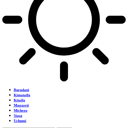
Burudani
Kimataifa
Kitaifa
Magazeti
Michezo
Siasa
Uchumi