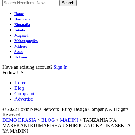
Home
Burudani
Kimataifa
Kitaifa
Magazeti
Mchanganyiko
Michezo
Siasa
Uchumi
Have an existing account?
Sign In
Follow US
Home
Blog
Complaint
Advertise
© 2022 Foxiz News Network. Ruby Design Company. All Rights
Reserved.
DEMO KRASIA
>
BLOG
>
MADINI
>
TANZANIA NA
MAREKANI KUIMARISHA USHIRIKIANO KATIKA SEKTA
YA MADINI