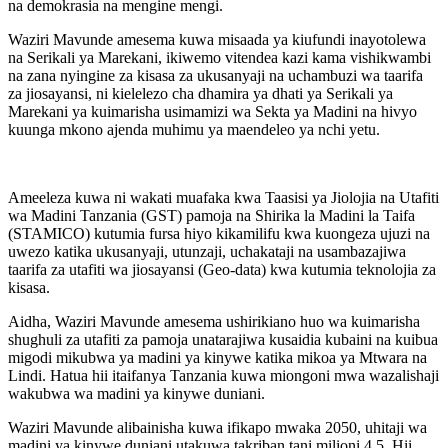
na demokrasia na mengine mengi.
Waziri Mavunde amesema kuwa misaada ya kiufundi inayotolewa
na Serikali ya Marekani, ikiwemo vitendea kazi kama vishikwambi
na zana nyingine za kisasa za ukusanyaji na uchambuzi wa taarifa
za jiosayansi, ni kielelezo cha dhamira ya dhati ya Serikali ya
Marekani ya kuimarisha usimamizi wa Sekta ya Madini na hivyo
kuunga mkono ajenda muhimu ya maendeleo ya nchi yetu.
Ameeleza kuwa ni wakati muafaka kwa Taasisi ya Jiolojia na Utafiti
wa Madini Tanzania (GST) pamoja na Shirika la Madini la Taifa
(STAMICO) kutumia fursa hiyo kikamilifu kwa kuongeza ujuzi na
uwezo katika ukusanyaji, utunzaji, uchakataji na usambazajiwa
taarifa za utafiti wa jiosayansi (Geo-data) kwa kutumia teknolojia za
kisasa.
Aidha, Waziri Mavunde amesema ushirikiano huo wa kuimarisha
shughuli za utafiti za pamoja unatarajiwa kusaidia kubaini na kuibua
migodi mikubwa ya madini ya kinywe katika mikoa ya Mtwara na
Lindi. Hatua hii itaifanya Tanzania kuwa miongoni mwa wazalishaji
wakubwa wa madini ya kinywe duniani.
Waziri Mavunde alibainisha kuwa ifikapo mwaka 2050, uhitaji wa
madini ya kinywe duniani utakuwa takriban tani milioni 4.5. Hii