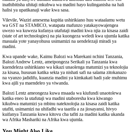
inathibitisha uhitaji mkubwa wa madini hayo kulinganisha na hali
halisi ya upatikanaji wake kwa sasa.
Vilevile, Waziri amesema kupitia ushirikiano huu wataalamu wetu
wa GST na STAMICO, watapata mafunzo yatakayowajengea
uwezo wa kuweza kufanya utafutaji madini kwa njia za kisasa zaidi
(state of art technologies) na pia kuongeza weledi kwa ujumla katika
masuala yote yanayohusu usimamizi na uendelezaji miradi ya
madini.
Kwa upande wake, Kaimu Balozi wa Marekani nchini Tanzania,
Balozi Andrew Lentz, ameipongeza Serikali ya Tanzania kwa
kuendeleza ushirikiano wa kikazi unaolenga matumizi ya teknolojia
za kisasa, hususan katika sekta ya nishati safi na salama zitokanazo
na vyanzo jadidifu, kuanzia madini ya kimkakati hadi yale muhimu
kwa ajili ya maendeleo ya viwanda.
Balozi Lentz ameongeza kuwa msaada wa kiufundi unaotolewa
katika eneo la utafutaji wa madini utaboresha kwa kiwango
kikubwa matumizi ya mbinu nateknolojia za kisasa zaidi katika
utafiti, usimamizi na uhifadhi wa taarifa a za jiosayansi, hivyo
kuifanya Tanzania kuwa kitovu cha tafiti za madini katika ukanda
wa Afrika Mashariki na Afrika kwa ujumla.
You Might Also Like