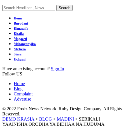
Home
Burudani
Kimataifa
Kitaifa
Magazeti
Mchanganyiko
Michezo
Siasa
Uchumi
Have an existing account?
Sign In
Follow US
Home
Blog
Complaint
Advertise
© 2022 Foxiz News Network. Ruby Design Company. All Rights
Reserved.
DEMO KRASIA
>
BLOG
>
MADINI
>
SERIKALI
YAAINISHA ORODHA YA BIDHAA NA HUDUMA