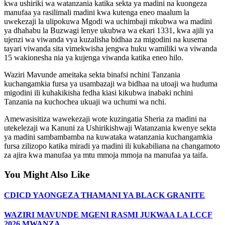
kwa ushiriki wa watanzania katika sekta ya madini na kuongeza
manufaa ya rasilimali madini kwa kutenga eneo maalum la
uwekezaji la ulipokuwa Mgodi wa uchimbaji mkubwa wa madini
ya dhahabu la Buzwagi lenye ukubwa wa ekari 1331, kwa ajili ya
ujenzi wa viwanda vya kuzalisha bidhaa za migodini na kusema
tayari viwanda sita vimekwisha jengwa huku wamiliki wa viwanda
15 wakionesha nia ya kujenga viwanda katika eneo hilo.
Waziri Mavunde ameitaka sekta binafsi nchini Tanzania
kuchangamkia fursa ya usambazaji wa bidhaa na utoaji wa huduma
migodini ili kuhakikisha fedha kiasi kikubwa inabaki nchini
Tanzania na kuchochea ukuaji wa uchumi wa nchi.
Amewasisitiza wawekezaji wote kuzingatia Sheria za madini na
utekelezaji wa Kanuni za Ushirikishwaji Watanzania kwenye sekta
ya madini sambambamba na kuwataka watanzania kuchangamkia
fursa zilizopo katika miradi ya madini ili kukabiliana na changamoto
za ajira kwa manufaa ya mtu mmoja mmoja na manufaa ya taifa.
You Might Also Like
CDICD YAONGEZA THAMANI YA BLACK GRANITE
WAZIRI MAVUNDE MGENI RASMI JUKWAA LA LCCF
2026 MWANZA