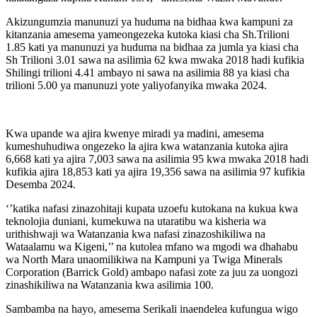
Akizungumzia manunuzi ya huduma na bidhaa kwa kampuni za
kitanzania amesema yameongezeka kutoka kiasi cha Sh.Trilioni
1.85 kati ya manunuzi ya huduma na bidhaa za jumla ya kiasi cha
Sh Trilioni 3.01 sawa na asilimia 62 kwa mwaka 2018 hadi kufikia
Shilingi trilioni 4.41 ambayo ni sawa na asilimia 88 ya kiasi cha
trilioni 5.00 ya manunuzi yote yaliyofanyika mwaka 2024.
Kwa upande wa ajira kwenye miradi ya madini, amesema
kumeshuhudiwa ongezeko la ajira kwa watanzania kutoka ajira
6,668 kati ya ajira 7,003 sawa na asilimia 95 kwa mwaka 2018 hadi
kufikia ajira 18,853 kati ya ajira 19,356 sawa na asilimia 97 kufikia
Desemba 2024.
‘’katika nafasi zinazohitaji kupata uzoefu kutokana na kukua kwa
teknolojia duniani, kumekuwa na utaratibu wa kisheria wa
urithishwaji wa Watanzania kwa nafasi zinazoshikiliwa na
Wataalamu wa Kigeni,’’ na kutolea mfano wa mgodi wa dhahabu
wa North Mara unaomilikiwa na Kampuni ya Twiga Minerals
Corporation (Barrick Gold) ambapo nafasi zote za juu za uongozi
zinashikiliwa na Watanzania kwa asilimia 100.
Sambamba na hayo, amesema Serikali inaendelea kufungua wigo