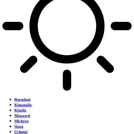
Burudani
Kimataifa
Kitaifa
Magazeti
Michezo
Siasa
Uchumi