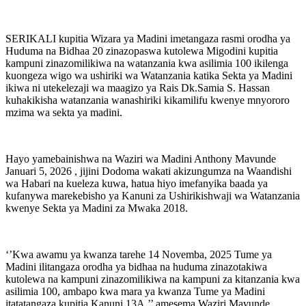
SERIKALI kupitia Wizara ya Madini imetangaza rasmi orodha ya
Huduma na Bidhaa 20 zinazopaswa kutolewa Migodini kupitia
kampuni zinazomilikiwa na watanzania kwa asilimia 100 ikilenga
kuongeza wigo wa ushiriki wa Watanzania katika Sekta ya Madini
ikiwa ni utekelezaji wa maagizo ya Rais Dk.Samia S. Hassan
kuhakikisha watanzania wanashiriki kikamilifu kwenye mnyororo
mzima wa sekta ya madini.
Hayo yamebainishwa na Waziri wa Madini Anthony Mavunde
Januari 5, 2026 , jijini Dodoma wakati akizungumza na Waandishi
wa Habari na kueleza kuwa, hatua hiyo imefanyika baada ya
kufanywa marekebisho ya Kanuni za Ushirikishwaji wa Watanzania
kwenye Sekta ya Madini za Mwaka 2018.
‘’Kwa awamu ya kwanza tarehe 14 Novemba, 2025 Tume ya
Madini ilitangaza orodha ya bidhaa na huduma zinazotakiwa
kutolewa na kampuni zinazomilikiwa na kampuni za kitanzania kwa
asilimia 100, ambapo kwa mara ya kwanza Tume ya Madini
itatatangaza kupitia Kanuni 13A,’’ amesema Waziri Mavunde.