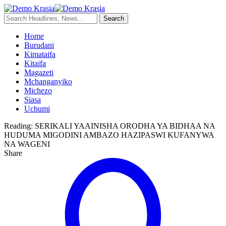
Home
Burudani
Kimataifa
Kitaifa
Magazeti
Mchanganyiko
Michezo
Siasa
Uchumi
Reading:
SERIKALI YAAINISHA ORODHA YA BIDHAA NA
HUDUMA MIGODINI AMBAZO HAZIPASWI KUFANYWA
NA WAGENI
Share