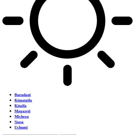
Burudani
Kimataifa
Kitaifa
Magazeti
Michezo
Siasa
Uchumi