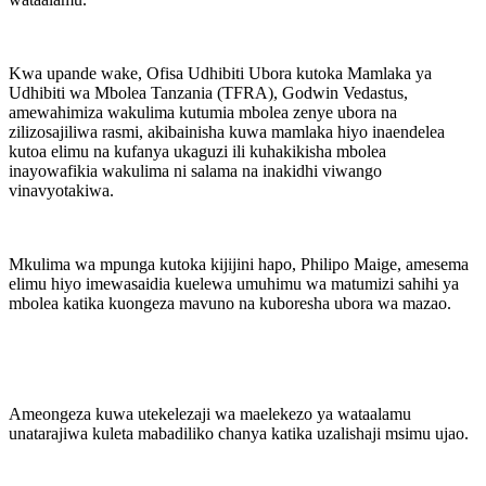
Kwa upande wake, Ofisa Udhibiti Ubora kutoka Mamlaka ya
Udhibiti wa Mbolea Tanzania (TFRA), Godwin Vedastus,
amewahimiza wakulima kutumia mbolea zenye ubora na
zilizosajiliwa rasmi, akibainisha kuwa mamlaka hiyo inaendelea
kutoa elimu na kufanya ukaguzi ili kuhakikisha mbolea
inayowafikia wakulima ni salama na inakidhi viwango
vinavyotakiwa.
Mkulima wa mpunga kutoka kijijini hapo, Philipo Maige, amesema
elimu hiyo imewasaidia kuelewa umuhimu wa matumizi sahihi ya
mbolea katika kuongeza mavuno na kuboresha ubora wa mazao.
Ameongeza kuwa utekelezaji wa maelekezo ya wataalamu
unatarajiwa kuleta mabadiliko chanya katika uzalishaji msimu ujao.