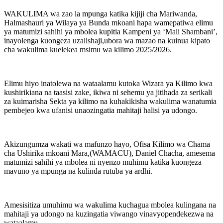
WAKULIMA wa zao la mpunga katika kijiji cha Mariwanda,
Halmashauri ya Wilaya ya Bunda mkoani hapa wamepatiwa elimu
ya matumizi sahihi ya mbolea kupitia Kampeni ya ‘Mali Shambani’,
inayolenga kuongeza uzalishaji,ubora wa mazao na kuinua kipato
cha wakulima kuelekea msimu wa kilimo 2025/2026.
Elimu hiyo inatolewa na wataalamu kutoka Wizara ya Kilimo kwa
kushirikiana na taasisi zake, ikiwa ni sehemu ya jitihada za serikali
za kuimarisha Sekta ya kilimo na kuhakikisha wakulima wanatumia
pembejeo kwa ufanisi unaozingatia mahitaji halisi ya udongo.
Akizungumza wakati wa mafunzo hayo, Ofisa Kilimo wa Chama
cha Ushirika mkoani Mara,(WAMACU), Daniel Chacha, amesema
matumizi sahihi ya mbolea ni nyenzo muhimu katika kuongeza
mavuno ya mpunga na kulinda rutuba ya ardhi.
Amesisitiza umuhimu wa wakulima kuchagua mbolea kulingana na
mahitaji ya udongo na kuzingatia viwango vinavyopendekezwa na
wataalamu.