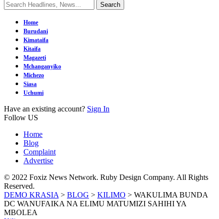
Home
Burudani
Kimataifa
Kitaifa
Magazeti
Mchanganyiko
Michezo
Siasa
Uchumi
Have an existing account?
Sign In
Follow US
Home
Blog
Complaint
Advertise
© 2022 Foxiz News Network. Ruby Design Company. All Rights
Reserved.
DEMO KRASIA
>
BLOG
>
KILIMO
>
WAKULIMA BUNDA
DC WANUFAIKA NA ELIMU MATUMIZI SAHIHI YA
MBOLEA