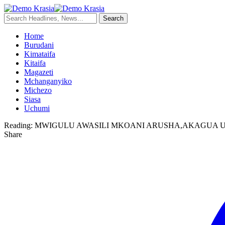
Home
Burudani
Kimataifa
Kitaifa
Magazeti
Mchanganyiko
Michezo
Siasa
Uchumi
Reading:
MWIGULU AWASILI MKOANI ARUSHA,AKAGUA U
Share