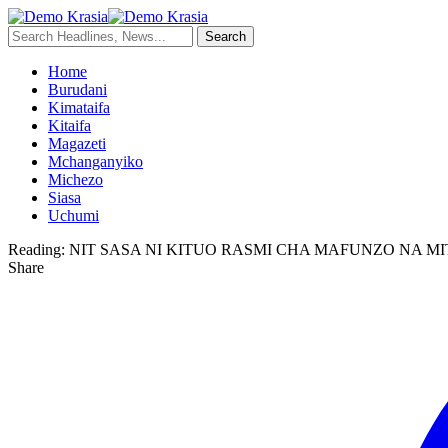
Home
Burudani
Kimataifa
Kitaifa
Magazeti
Mchanganyiko
Michezo
Siasa
Uchumi
Reading:
NIT SASA NI KITUO RASMI CHA MAFUNZO NA M
Share