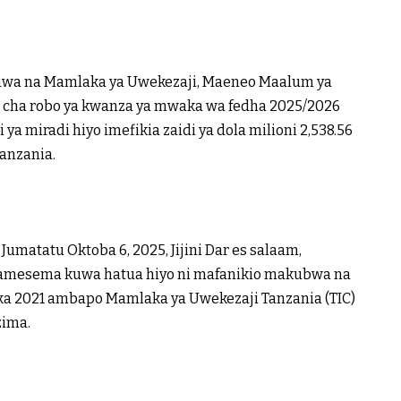
iliwa na Mamlaka ya Uwekezaji, Maeneo Maalum ya
i cha robo ya kwanza ya mwaka wa fedha 2025/2026
a miradi hiyo imefikia zaidi ya dola milioni 2,538.56
tanzania.
matatu Oktoba 6, 2025, Jijini Dar es salaam,
, amesema kuwa hatua hiyo ni mafanikio makubwa na
aka 2021 ambapo Mamlaka ya Uwekezaji Tanzania (TIC)
zima.