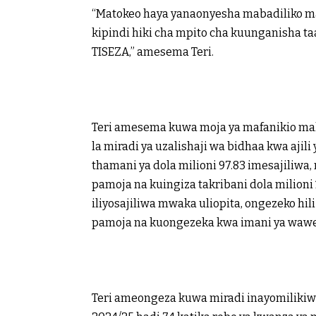
“Matokeo haya yanaonyesha mabadiliko mak
kipindi hiki cha mpito cha kuunganisha t
TISEZA,” amesema Teri.
Teri amesema kuwa moja ya mafanikio mak
la miradi ya uzalishaji wa bidhaa kwa ajil
thamani ya dola milioni 97.83 imesajiliwa, 
pamoja na kuingiza takribani dola milioni 
iliyosajiliwa mwaka uliopita, ongezeko hil
pamoja na kuongezeka kwa imani ya waweke
Teri ameongeza kuwa miradi inayomiliki