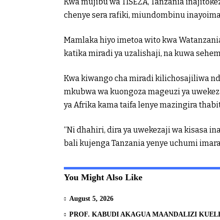
Kwa mujibu wa TISEZA, Tanzania inajitokez
chenye sera rafiki, miundombinu inayoimar
Mamlaka hiyo imetoa wito kwa Watanzania 
katika miradi ya uzalishaji, na kuwa sehe
Kwa kiwango cha miradi kilichosajiliwa n
mkubwa wa kuongoza mageuzi ya uwekezaj
ya Afrika kama taifa lenye mazingira thabi
“Ni dhahiri, dira ya uwekezaji wa kisasa i
bali kujenga Tanzania yenye uchumi imara
You Might Also Like
August 5, 2026
PROF. KABUDI AKAGUA MAANDALIZI KUEL