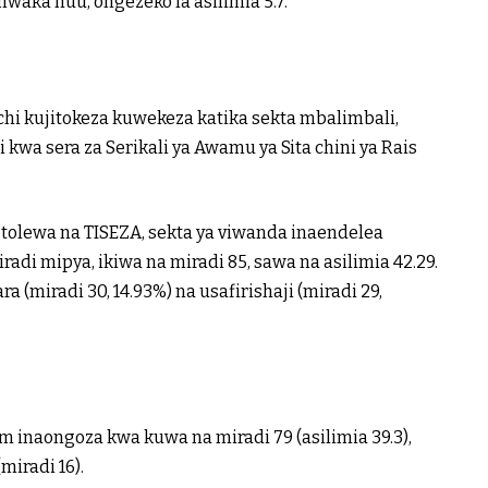
waka huu, ongezeko la asilimia 5.7.
 kujitokeza kuwekeza katika sekta mbalimbali,
kwa sera za Serikali ya Awamu ya Sita chini ya Rais
tolewa na TISEZA, sekta ya viwanda inaendelea
radi mipya, ikiwa na miradi 85, sawa na asilimia 42.29.
 (miradi 30, 14.93%) na usafirishaji (miradi 29,
 inaongoza kwa kuwa na miradi 79 (asilimia 39.3),
miradi 16).