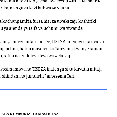
a kama kitovu kipya cha uwekezaji Afrika Mashariki,
ika, na nguvu kazi kubwa ya vijana.
kuchangamkia fursa hizi za uwekezaji, kushiriki
mu ya ajenda ya taifa ya uchumi wa viwanda.
dani ya miezi mitatu pekee, TISEZA imeonyesha uwezo
i nchini, hatua inayoiweka Tanzania kwenye ramani
ti, rafiki na endelevu kwa wawekezaji.
nayosimamiwa na TISEZA inalenga si tu kuvutia mitaji,
, shindani na jumuishi,” amesema Teri.
EKEA KUMBUKIZI YA MASHUJAA