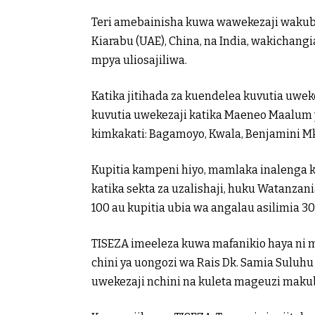
Teri amebainisha kuwa wawekezaji wakub
Kiarabu (UAE), China, na India, wakichangi
mpya uliosajiliwa.
Katika jitihada za kuendelea kuvutia uwe
kuvutia uwekezaji katika Maeneo Maalum 
kimkakati: Bagamoyo, Kwala, Benjamini M
Kupitia kampeni hiyo, mamlaka inalenga k
katika sekta za uzalishaji, huku Watanzan
100 au kupitia ubia wa angalau asilimia 30
TISEZA imeeleza kuwa mafanikio haya ni ma
chini ya uongozi wa Rais Dk. Samia Sulu
uwekezaji nchini na kuleta mageuzi makubw