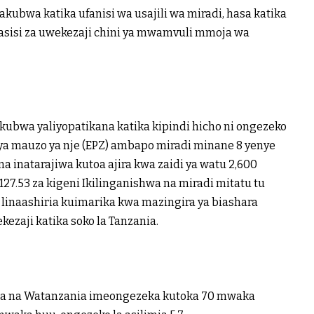
ubwa katika ufanisi wa usajili wa miradi, hasa katika
aasisi za uwekezaji chini ya mwamvuli mmoja wa
ubwa yaliyopatikana katika kipindi hicho ni ongezeko
i ya mauzo ya nje (EPZ) ambapo miradi minane 8 yenye
na inatarajiwa kutoa ajira kwa zaidi ya watu 2,600
127.53 za kigeni Ikilinganishwa na miradi mitatu tu
i linaashiria kuimarika kwa mazingira ya biashara
zaji katika soko la Tanzania.
wa na Watanzania imeongezeka kutoka 70 mwaka