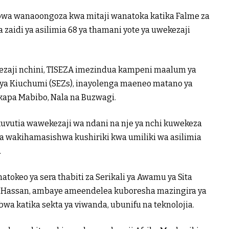
wa wanaoongoza kwa mitaji wanatoka katika Falme za
a zaidi ya asilimia 68 ya thamani yote ya uwekezaji
kezaji nchini, TISEZA imezindua kampeni maalum ya
ya Kiuchumi (SEZs), inayolenga maeneo matano ya
kapa Mabibo, Nala na Buzwagi.
uvutia wawekezaji wa ndani na nje ya nchi kuwekeza
ia wakihamasishwa kushiriki kwa umiliki wa asilimia
.
tokeo ya sera thabiti za Serikali ya Awamu ya Sita
hu Hassan, ambaye ameendelea kuboresha mazingira ya
a katika sekta ya viwanda, ubunifu na teknolojia.