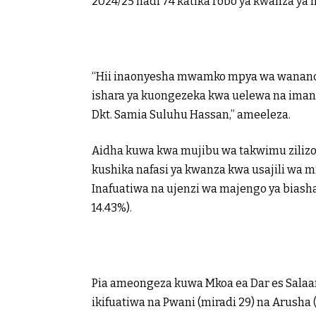
2024/25 hadi 74 katika robo ya kwanza ya m
“Hii inaonyesha mwamko mpya wa wananchi
ishara ya kuongezeka kwa uelewa na imani 
Dkt. Samia Suluhu Hassan,” ameeleza.
Aidha kuwa kwa mujibu wa takwimu zilizo
kushika nafasi ya kwanza kwa usajili wa mi
Inafuatiwa na ujenzi wa majengo ya biashara
14.43%).
Pia ameongeza kuwa Mkoa ea Dar es Salaam
ikifuatiwa na Pwani (miradi 29) na Arusha (