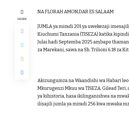
NA FLORAH AMON,DAR ES SALAAM
SHARE
JUMLA ya miradi 201 ya uwekezaji imesaj
Kiuchumi Tanzania (TISEZA) katika kipind
Julai hadi Septemba 2025 ambapo thamani y
za Marekani, sawa na Sh. Trilioni 6.18 za Ki
Akizungumza na Waandishi wa Habari leo Ju
Mkurugenzi Mkuu wa TISEZA, Gilead Teri
ya kihistoria, hasa ikilinganishwa na mw
ilisajili jumla ya miradi 256 kwa mwaka m