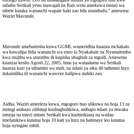
sababu Serikali yenu inawajali na Rais wetu amekuwa mstari wa
mbele kutaka wananchi wapate haki zao bila usumbufu,” amesema
Waziri Mavunde.
Mavunde amebainisha kuwa GGML wameridhia kuanza mchakato
wa kuwalipa fidia wananchi wa eneo la Nyakabale na Nyamalembo
kwa mujibu wa utaratibu ili kupisha shughuli za mgodi. Amesema
kuanzia kesho Agosti 22, 2005, timu ya wataalamu wa Serikali
itaanza kazi ya uthamini wa mali, na ndani ya siku 40 tathmini hiyo
itakamilika ili wananchi waweze kulipwa stahiki zao.
Aidha, Waziri ameeleza kuwa, mgogoro huo ulikuwa na hoja 13 za
msingi ambazo zilihitaji kushughulikiwa, ambapo ndani ya mwaka
mmoja na miezi mitatu Serikali kwa kushirikiana na wadau
imefanikiwa kutatua hoja 10 kati ya hizo na hatimaye leo kutatua
hoja nyingine mbili.