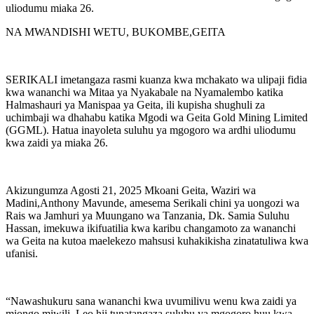
uliodumu miaka 26.
NA MWANDISHI WETU, BUKOMBE,GEITA
SERIKALI imetangaza rasmi kuanza kwa mchakato wa ulipaji fidia
kwa wananchi wa Mitaa ya Nyakabale na Nyamalembo katika
Halmashauri ya Manispaa ya Geita, ili kupisha shughuli za
uchimbaji wa dhahabu katika Mgodi wa Geita Gold Mining Limited
(GGML). Hatua inayoleta suluhu ya mgogoro wa ardhi uliodumu
kwa zaidi ya miaka 26.
Akizungumza Agosti 21, 2025 Mkoani Geita, Waziri wa
Madini,Anthony Mavunde, amesema Serikali chini ya uongozi wa
Rais wa Jamhuri ya Muungano wa Tanzania, Dk. Samia Suluhu
Hassan, imekuwa ikifuatilia kwa karibu changamoto za wananchi
wa Geita na kutoa maelekezo mahsusi kuhakikisha zinatatuliwa kwa
ufanisi.
“Nawashukuru sana wananchi kwa uvumilivu wenu kwa zaidi ya
miongo miwili. Leo hii tunatangaza suluhu ya mgogoro huu kwa