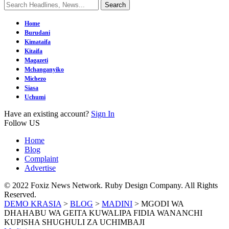
Home
Burudani
Kimataifa
Kitaifa
Magazeti
Mchanganyiko
Michezo
Siasa
Uchumi
Have an existing account?
Sign In
Follow US
Home
Blog
Complaint
Advertise
© 2022 Foxiz News Network. Ruby Design Company. All Rights
Reserved.
DEMO KRASIA
>
BLOG
>
MADINI
>
MGODI WA
DHAHABU WA GEITA KUWALIPA FIDIA WANANCHI
KUPISHA SHUGHULI ZA UCHIMBAJI