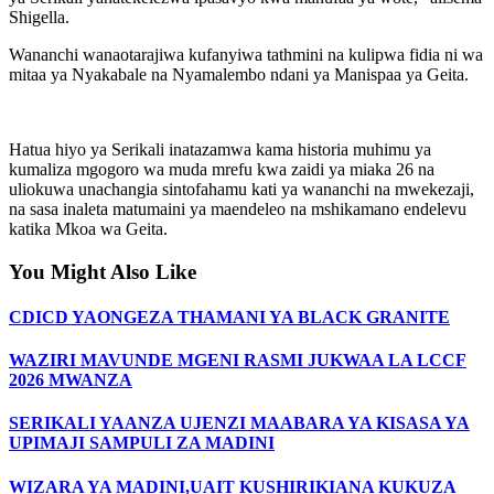
Shigella.
Wananchi wanaotarajiwa kufanyiwa tathmini na kulipwa fidia ni wa
mitaa ya Nyakabale na Nyamalembo ndani ya Manispaa ya Geita.
Hatua hiyo ya Serikali inatazamwa kama historia muhimu ya
kumaliza mgogoro wa muda mrefu kwa zaidi ya miaka 26 na
uliokuwa unachangia sintofahamu kati ya wananchi na mwekezaji,
na sasa inaleta matumaini ya maendeleo na mshikamano endelevu
katika Mkoa wa Geita.
You Might Also Like
CDICD YAONGEZA THAMANI YA BLACK GRANITE
WAZIRI MAVUNDE MGENI RASMI JUKWAA LA LCCF
2026 MWANZA
SERIKALI YAANZA UJENZI MAABARA YA KISASA YA
UPIMAJI SAMPULI ZA MADINI
WIZARA YA MADINI,UAIT KUSHIRIKIANA KUKUZA