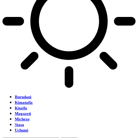
Burudani
Kimataifa
Kitaifa
Magazeti
Michezo
Siasa
Uchumi