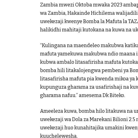
Zambia mwezi Oktoba mwaka 2023 ambapo
wa Zambia, Hakainde Hichilema walijadi
uwekezaji kwenye Bomba la Mafuta la TA
halikidhi mahitaji kutokana na kuwa na uk
“Kulingana na maendeleo makubwa katika n
mafuta yamekuwa makubwa ndio maana ina
kubwa ambalo litasafirisha mafuta kutoka
bomba hili litakalojengwa pembeni ya Bo
litasafirisha mafuta pia kwenda mikoa ya 
kupunguza gharama za usafirishaji na ku
gharama nafuu.” amesema Dk Biteko.
Ameeleza kuwa, bomba hilo litakuwa na ur
uwekezaji wa Dola za Marekani Bilioni 2.5 
uwekezaji huo kunahitajika umakini kweny
kuuchelewesha.