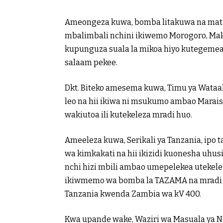
Ameongeza kuwa, bomba litakuwa na mato
mbalimbali nchini ikiwemo Morogoro, M
kupunguza suala la mikoa hiyo kutegemea 
salaam pekee.
Dkt. Biteko amesema kuwa, Timu ya Wataa
leo na hii ikiwa ni msukumo ambao Marai
wakiutoa ili kutekeleza mradi huo.
Ameeleza kuwa, Serikali ya Tanzania, ipo 
wa kimkakati na hii ikizidi kuonesha uhusi
nchi hizi mbili ambao umepelekea utekele
ikiwmemo wa bomba la TAZAMA na mradi 
Tanzania kwenda Zambia wa kV 400.
Kwa upande wake, Waziri wa Masuala ya N