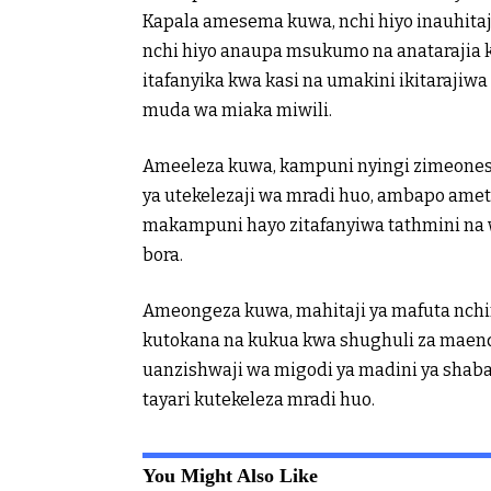
Kapala amesema kuwa, nchi hiyo inauhitaj
nchi hiyo anaupa msukumo na anatarajia 
itafanyika kwa kasi na umakini ikitarajiw
muda wa miaka miwili.
Ameeleza kuwa, kampuni nyingi zimeonesha
ya utekelezaji wa mradi huo, ambapo ame
makampuni hayo zitafanyiwa tathmini na 
bora.
Ameongeza kuwa, mahitaji ya mafuta nch
kutokana na kukua kwa shughuli za maen
uanzishwaji wa migodi ya madini ya shaba 
tayari kutekeleza mradi huo.
You Might Also Like