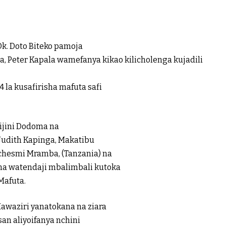
Dk. Doto Biteko pamoja
, Peter Kapala wamefanya kikao kilicholenga kujadili
 la kusafirisha mafuta safi
jijini Dodoma na
Judith Kapinga, Makatibu
chesmi Mramba, (Tanzania) na
na watendaji mbalimbali kutoka
Mafuta.
awaziri yanatokana na ziara
an aliyoifanya nchini