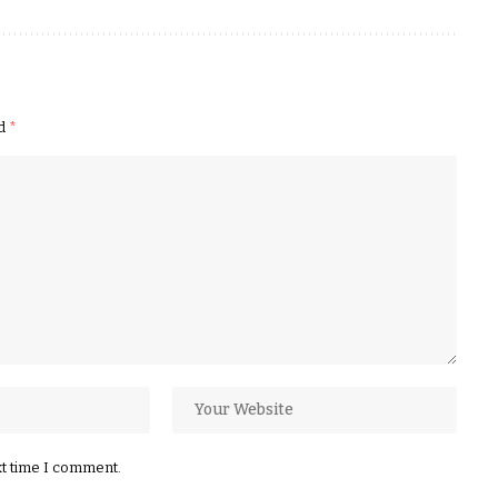
ed
*
xt time I comment.