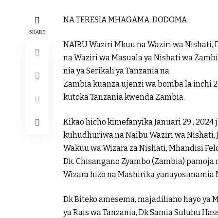
NA TERESIA MHAGAMA, DODOMA
SHARE
NAIBU Waziri Mkuu na Waziri wa Nishati, 
na Waziri wa Masuala ya Nishati wa Zambia
nia ya Serikali ya Tanzania na
Zambia kuanza ujenzi wa bomba la inchi 24
kutoka Tanzania kwenda Zambia.
Kikao hicho kimefanyika Januari 29 , 2024 
kuhudhuriwa na Naibu Waziri wa Nishati, 
Wakuu wa Wizara za Nishati, Mhandisi Fel
Dk. Chisangano Zyambo (Zambia) pamoja 
Wizara hizo na Mashirika yanayosimamia 
Dk Biteko amesema, majadiliano hayo ya M
ya Rais wa Tanzania, Dk Samia Suluhu Hass