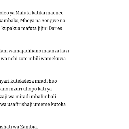
leo ya Mafuta katika maeneo
akambako, Mbeya na Songwe na
kupakua mafuta jijini Dar es
lam wamajadiliano inaanza kazi
s wa nchi zote mbili wamekuwa
tayari kutekeleza mradi huo
ano mzuri uliopo kati ya
zaji wa miradi mbalimbali
wa usafirishaji umeme kutoka
ishati wa Zambia,