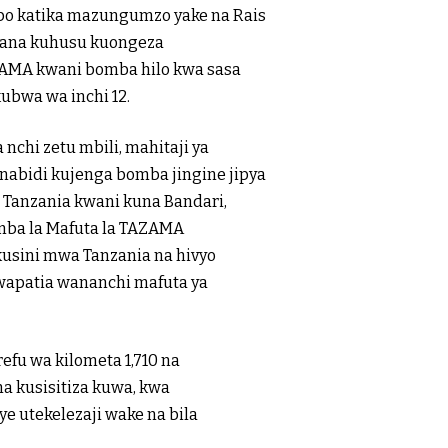
 katika mazungumzo yake na Rais
liana kuhusu kuongeza
ZAMA kwani bomba hilo kwa sasa
ubwa wa inchi 12.
chi zetu mbili, mahitaji ya
bidi kujenga bomba jingine jipya
 Tanzania kwani kuna Bandari,
mba la Mafuta la TAZAMA
kusini mwa Tanzania na hivyo
wapatia wananchi mafuta ya
efu wa kilometa 1,710 na
na kusisitiza kuwa, kwa
e utekelezaji wake na bila