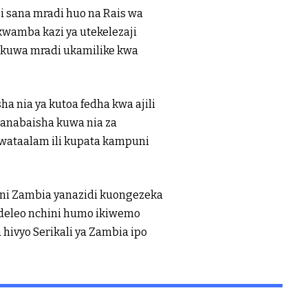
i sana mradi huo na Rais wa
kwamba kazi ya utekelezaji
a kuwa mradi ukamilike kwa
 nia ya kutoa fedha kwa ajili
tanabaisha kuwa nia za
wataalam ili kupata kampuni
ini Zambia yanazidi kuongezeka
deleo nchini humo ikiwemo
hivyo Serikali ya Zambia ipo