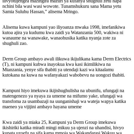
ilivyotujengea mazingira mazuri ya kufanya shughuli zetu hapa
nchini bila wasi wasi wowote. Tunamshukuru sana Mama yetu
Samia Suluhu Hassan,” alisema Mringo.
Alisema kuwa kampuni yao iliyoanza mwaka 1998, imefanikiwa
kutoa ajira ya kudumu kwa zaidi ya Watanzania 500, wakiwa ni
wanaume na wanawake, wanaohusika katika nyanja zote za
shughuli zao.
Derm Group ambayo awali ilikuwa ikijulikana kama Derm Electrics
(T), ni kampuni kubwa inayokua kwa kasi ikimilikiwa na
Mtanzania, yenye sifa thabiti ya utendaji kazi wa kitaalamu
kutokana na kuwa na wafanyakazi wabobevu na uongozi thabiti.
Kampuni hiyo imekuwa ikijishughulisha na ubunifu, ufungaji na
matengenezo ya nyaya za umeme na mifumo yake, ufungaji wa
transfoma za usambazaji na uunganishaji wa wateja wapya katika
maeneo ya vijijini ambayo hayana umeme
Kwa zaidi ya miaka 25, Kampuni ya Derm Group imekuwa
ikishiriki katika miradi mingi mikuu ya ujenzi na uhandisi, hivyo
kupata uzoefu na sifa kama mmoja wa Wakandarasi Wakuu wa