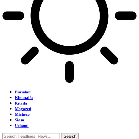
Burudani
Kimataifa
Kitaifa
Magazeti
Michezo
Siasa
Uchumi