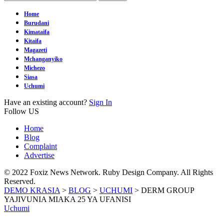
Home
Burudani
Kimataifa
Kitaifa
Magazeti
Mchanganyiko
Michezo
Siasa
Uchumi
Have an existing account?
Sign In
Follow US
Home
Blog
Complaint
Advertise
© 2022 Foxiz News Network. Ruby Design Company. All Rights
Reserved.
DEMO KRASIA
>
BLOG
>
UCHUMI
>
DERM GROUP
YAJIVUNIA MIAKA 25 YA UFANISI
Uchumi