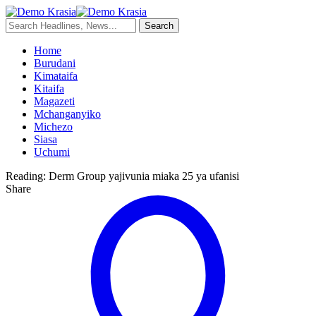
Home
Burudani
Kimataifa
Kitaifa
Magazeti
Mchanganyiko
Michezo
Siasa
Uchumi
Reading:
Derm Group yajivunia miaka 25 ya ufanisi
Share