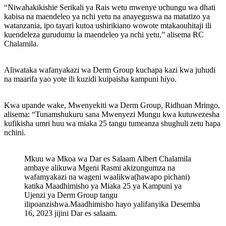
“Niwahakikishie Serikali ya Rais wetu mwenye uchungu wa dhati
kabisa na maendeleo ya nchi yetu na anayeguswa na matatizo ya
watanzania, ipo tayari kutoa ushirikiano wowote mtakaouhitaji ili
kuendeleza gurudumu la maendeleo ya nchi yetu,” alisema RC
Chalamila.
Aliwataka wafanyakazi wa Derm Group kuchapa kazi kwa juhudi
na maarifa yao yote ili kuzidi kuipaisha kampuni hiyo.
Kwa upande wake, Mwenyekiti wa Derm Group, Ridhuan Mringo,
alisema: “Tunamshukuru sana Mwenyezi Mungu kwa kutuwezesha
kufikisha umri huu wa miaka 25 tangu tumeanza shughuli zetu hapa
nchini.
Mkuu wa Mkoa wa Dar es Salaam Albert Chalamila
ambaye alikuwa Mgeni Rasmi akizungumza na
wafamyakazi na wageni waalikwa(hawapo pichani)
katika Maadhimisho ya Miaka 25 ya Kampuni ya
Ujenzi ya Derm Group tangu
ilipoanzishwa.Maadhimisho hayo yalifanyika Desemba
16, 2023 jijini Dar es salaam.