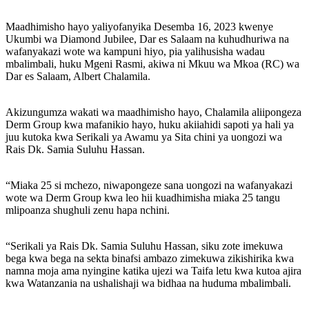
Maadhimisho hayo yaliyofanyika Desemba 16, 2023 kwenye
Ukumbi wa Diamond Jubilee, Dar es Salaam na kuhudhuriwa na
wafanyakazi wote wa kampuni hiyo, pia yalihusisha wadau
mbalimbali, huku Mgeni Rasmi, akiwa ni Mkuu wa Mkoa (RC) wa
Dar es Salaam, Albert Chalamila.
Akizungumza wakati wa maadhimisho hayo, Chalamila aliipongeza
Derm Group kwa mafanikio hayo, huku akiiahidi sapoti ya hali ya
juu kutoka kwa Serikali ya Awamu ya Sita chini ya uongozi wa
Rais Dk. Samia Suluhu Hassan.
“Miaka 25 si mchezo, niwapongeze sana uongozi na wafanyakazi
wote wa Derm Group kwa leo hii kuadhimisha miaka 25 tangu
mlipoanza shughuli zenu hapa nchini.
“Serikali ya Rais Dk. Samia Suluhu Hassan, siku zote imekuwa
bega kwa bega na sekta binafsi ambazo zimekuwa zikishirika kwa
namna moja ama nyingine katika ujezi wa Taifa letu kwa kutoa ajira
kwa Watanzania na ushalishaji wa bidhaa na huduma mbalimbali.