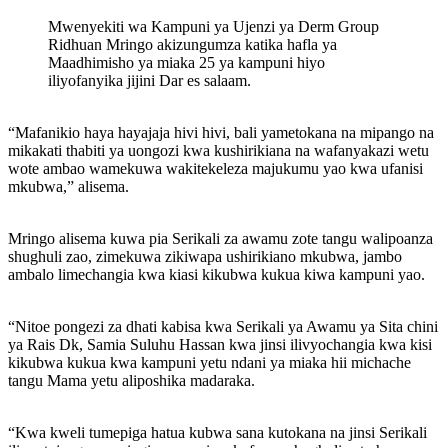
Mwenyekiti wa Kampuni ya Ujenzi ya Derm Group
Ridhuan Mringo akizungumza katika hafla ya
Maadhimisho ya miaka 25 ya kampuni hiyo
iliyofanyika jijini Dar es salaam.
“Mafanikio haya hayajaja hivi hivi, bali yametokana na mipango na
mikakati thabiti ya uongozi kwa kushirikiana na wafanyakazi wetu
wote ambao wamekuwa wakitekeleza majukumu yao kwa ufanisi
mkubwa,” alisema.
Mringo alisema kuwa pia Serikali za awamu zote tangu walipoanza
shughuli zao, zimekuwa zikiwapa ushirikiano mkubwa, jambo
ambalo limechangia kwa kiasi kikubwa kukua kiwa kampuni yao.
“Nitoe pongezi za dhati kabisa kwa Serikali ya Awamu ya Sita chini
ya Rais Dk, Samia Suluhu Hassan kwa jinsi ilivyochangia kwa kisi
kikubwa kukua kwa kampuni yetu ndani ya miaka hii michache
tangu Mama yetu aliposhika madaraka.
“Kwa kweli tumepiga hatua kubwa sana kutokana na jinsi Serikali