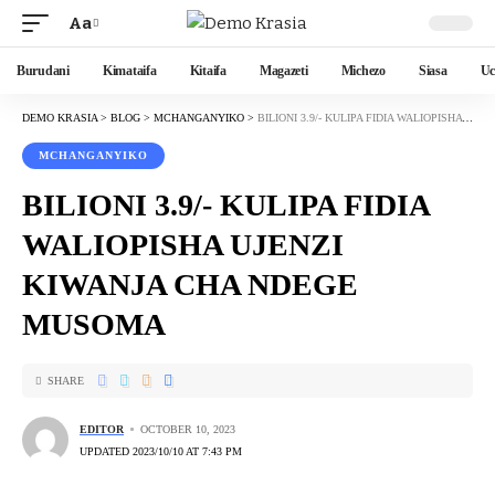
Aa
Burudani
Kimataifa
Kitaifa
Magazeti
Michezo
Siasa
Uc
DEMO KRASIA
>
BLOG
>
MCHANGANYIKO
>
BILIONI 3.9/- KULIPA FIDIA WALIOPISHA UJENZI KIWANJA CHA NDEGE MUSOMA
MCHANGANYIKO
BILIONI 3.9/- KULIPA FIDIA
WALIOPISHA UJENZI
KIWANJA CHA NDEGE
MUSOMA
SHARE
EDITOR
OCTOBER 10, 2023
UPDATED 2023/10/10 AT 7:43 PM