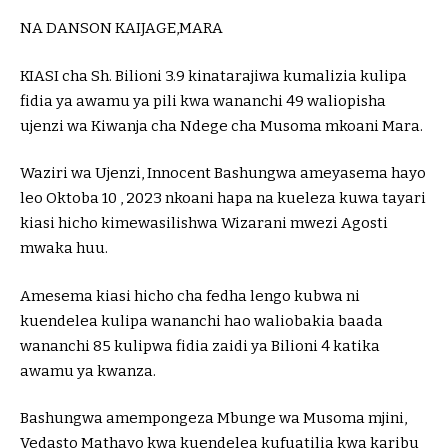
NA DANSON KAIJAGE,MARA
KIASI cha Sh. Bilioni 3.9 kinatarajiwa kumalizia kulipa
fidia ya awamu ya pili kwa wananchi 49 waliopisha
ujenzi wa Kiwanja cha Ndege cha Musoma mkoani Mara.
Waziri wa Ujenzi, Innocent Bashungwa ameyasema hayo
leo Oktoba 10 , 2023 nkoani hapa na kueleza kuwa tayari
kiasi hicho kimewasilishwa Wizarani mwezi Agosti
mwaka huu.
Amesema kiasi hicho cha fedha lengo kubwa ni
kuendelea kulipa wananchi hao waliobakia baada
wananchi 85 kulipwa fidia zaidi ya Bilioni 4 katika
awamu ya kwanza.
Bashungwa amempongeza Mbunge wa Musoma mjini,
Vedasto Mathayo kwa kuendelea kufuatilia kwa karibu