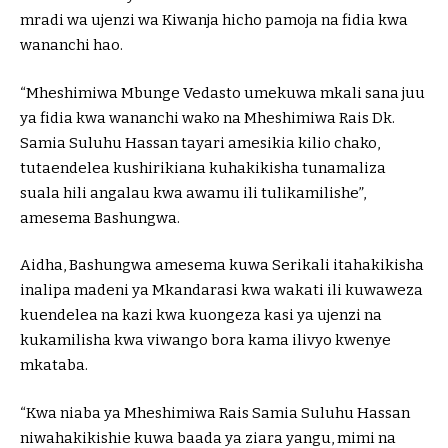
mradi wa ujenzi wa Kiwanja hicho pamoja na fidia kwa
wananchi hao.
“Mheshimiwa Mbunge Vedasto umekuwa mkali sana juu
ya fidia kwa wananchi wako na Mheshimiwa Rais Dk.
Samia Suluhu Hassan tayari amesikia kilio chako,
tutaendelea kushirikiana kuhakikisha tunamaliza
suala hili angalau kwa awamu ili tulikamilishe”,
amesema Bashungwa.
Aidha, Bashungwa amesema kuwa Serikali itahakikisha
inalipa madeni ya Mkandarasi kwa wakati ili kuwaweza
kuendelea na kazi kwa kuongeza kasi ya ujenzi na
kukamilisha kwa viwango bora kama ilivyo kwenye
mkataba.
“Kwa niaba ya Mheshimiwa Rais Samia Suluhu Hassan
niwahakikishie kuwa baada ya ziara yangu, mimi na