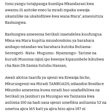
timu yangu tutajipanga kumlipa Mkandarasi kwa
awamu ili asitoke eneo la mradi mpaka uwanja
ukamilike na ukabidhiwe kwa wana Mara”, amesisitiza
Bashungwa.
Bashungwa amesema Serikali inaendelea kuufungua
Mkoa wa Mara kupitia miundombinu ya barabara
ambapo mtandao wa barabara kutoka Butiama-
Serengeti- Nata- Mugumu- Nyamongo- Tarime na
kurudi Musoma mjini ipo kwenye kipaumbele kikubwa
cha Rais Dk.Samia Suluhu Hassan,
Awali akitoa taarifa ya ujenzi wa Kiwanja hicho,
Mkurungenzi wa Miradi TANROADS, mhandisi Boniface
Mkumbo amesema kuwa mradi huo unafadhiliwa na
Serikali ya Jamhuri ya Muungao wa Tanzania kwa
asilimia 100 na hadi sasa ujenzi umefikia asiliamia 52 na
umetoa ajira 165 kati ya ajira hizo ajira 147 ni