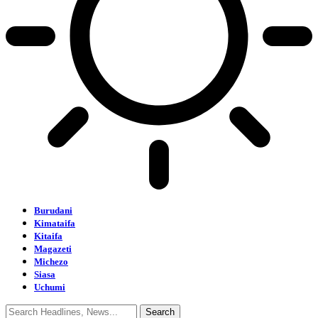
Burudani
Kimataifa
Kitaifa
Magazeti
Michezo
Siasa
Uchumi