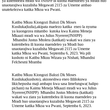
ya kutembelea mradi wa JNHPP ili kuona maendeleo ya Mradi huo
unaotarajiwa kuzalisha Megawati 2115 za Umeme ambao
unatekelezwa katika Mkoa wa Pwani.
Katibu Mkuu Kiongozi Balozi Dk Moses
Kusiluka(kulia),akipata maelezo katika eneo la nyuma
ya kuongezea mitambo kutoka kwa Kaimu Meneja
Mkaazi mradi wa wa Julius Nyerere(JNHPP)
Mhandisi Justus Mtolera (katikati) wakati wa ziara ya
kutembelea ili kuona maendeleo ya Mradi huo
unaotarajiwa kuzalisha Megawati 2115 za Umeme
katika Mkoa wa Pwani, Septemba 6, 2023. Wa pili
kushoto ni Katibu Mkuu Wizara ya Nishati, Mhandisi
Felchesmi Mramba
Katibu Mkuu Kiongozi Balozi Dk Moses
Kusiluka(kushoto), akioneshwa eneo llililokuwa
likichepusha maji ambapo kwa sasa limefungwa( halipo
pichani) na Kaimu Meneja Mkaazi mradi wa wa Julius
Nyerere(JNHPP) Mhandisi Justus Mtolera (katikati)
wakati wa ziara ya kutembelea ili kuona maendeleo ya
Mradi huo unaotarajiwa kuzalisha Megawati 2115 za
Umeme katika Mkoa wa Pwani, Septemba 6, 2023.