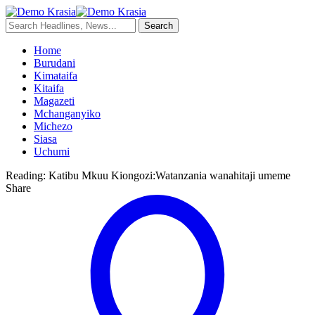
Home
Burudani
Kimataifa
Kitaifa
Magazeti
Mchanganyiko
Michezo
Siasa
Uchumi
Reading:
Katibu Mkuu Kiongozi:Watanzania wanahitaji umeme
Share