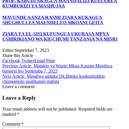
PROF. KABUDI AKAGUA MAANDALIZI KUELEKEA
KUMBUKIZI YA MASHUJAA
MAVUNDE AANZA RASMI ZIARA KUKAGUA
SHUGHULI ZA MAENDELEO MKOANI GEITA
ZIARA YA EL-SISI KUFUNGUA UKURASA MPYA
USHIRIKIANO WA KIUCHUMI TANZANIA NA MISRI
Editor
September 7, 2023
Share this Article
Facebook
Twitter
Email
Print
Previous Article
Matukio ya Waziri Mkuu Kassim Majaliwa
bungeni leo Septemba 7, 2023
Next Article
Majaliwa amtaka Dk.Biteko kushughulikia
changamoto upatikanaji mafuta
Leave a comment
Leave a Reply
Your email address will not be published.
Required fields are
marked
*
Comment
*