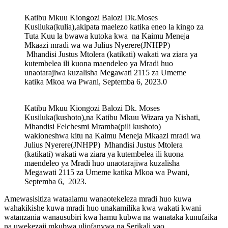
Katibu Mkuu Kiongozi Balozi Dk.Moses
Kusiluka(kulia),akipata maelezo katika eneo la kingo za
Tuta Kuu la bwawa kutoka kwa na Kaimu Meneja
Mkaazi mradi wa wa Julius Nyerere(JNHPP)
Mhandisi Justus Mtolera (katikati) wakati wa ziara ya
kutembelea ili kuona maendeleo ya Mradi huo
unaotarajiwa kuzalisha Megawati 2115 za Umeme
katika Mkoa wa Pwani, Septemba 6, 2023.0
Katibu Mkuu Kiongozi Balozi Dk. Moses
Kusiluka(kushoto),na Katibu Mkuu Wizara ya Nishati,
Mhandisi Felchesmi Mramba(pili kushoto)
wakioneshwa kitu na Kaimu Meneja Mkaazi mradi wa
Julius Nyerere(JNHPP) Mhandisi Justus Mtolera
(katikati) wakati wa ziara ya kutembelea ili kuona
maendeleo ya Mradi huo unaotarajiwa kuzalisha
Megawati 2115 za Umeme katika Mkoa wa Pwani,
Septemba 6, 2023.
Amewasisitiza wataalamu wanaotekeleza mradi huo kuwa
wahakikishe kuwa mradi huo unakamilika kwa wakati kwani
watanzania wanausubiri kwa hamu kubwa na wanataka kunufaika
na uwekezaji mkubwa uliofanywa na Serikali yao.