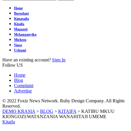
Home
Burudani
Kimataifa
Kitaifa
Magazeti
Mchanganyiko
Michezo
Siasa
Uchumi
Have an existing account?
Sign In
Follow US
Home
Blog
Complaint
Advertise
© 2022 Foxiz News Network. Ruby Design Company. All Rights
Reserved.
DEMO KRASIA
>
BLOG
>
KITAIFA
>
KATIBU MKUU
KIONGOZI:WATANZANIA WANAHITAJI UMEME
Kitaifa