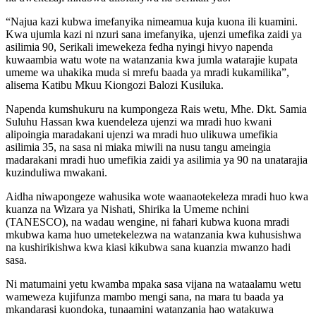
“Najua kazi kubwa imefanyika nimeamua kuja kuona ili kuamini.
Kwa ujumla kazi ni nzuri sana imefanyika, ujenzi umefika zaidi ya
asilimia 90, Serikali imewekeza fedha nyingi hivyo napenda
kuwaambia watu wote na watanzania kwa jumla watarajie kupata
umeme wa uhakika muda si mrefu baada ya mradi kukamilika”,
alisema Katibu Mkuu Kiongozi Balozi Kusiluka.
Napenda kumshukuru na kumpongeza Rais wetu, Mhe. Dkt. Samia
Suluhu Hassan kwa kuendeleza ujenzi wa mradi huo kwani
alipoingia maradakani ujenzi wa mradi huo ulikuwa umefikia
asilimia 35, na sasa ni miaka miwili na nusu tangu ameingia
madarakani mradi huo umefikia zaidi ya asilimia ya 90 na unatarajia
kuzinduliwa mwakani.
Aidha niwapongeze wahusika wote waanaotekeleza mradi huo kwa
kuanza na Wizara ya Nishati, Shirika la Umeme nchini
(TANESCO), na wadau wengine, ni fahari kubwa kuona mradi
mkubwa kama huo umetekelezwa na watanzania kwa kuhusishwa
na kushirikishwa kwa kiasi kikubwa sana kuanzia mwanzo hadi
sasa.
Ni matumaini yetu kwamba mpaka sasa vijana na wataalamu wetu
wameweza kujifunza mambo mengi sana, na mara tu baada ya
mkandarasi kuondoka, tunaamini watanzania hao watakuwa