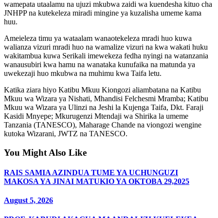
wamepata utaalamu na ujuzi mkubwa zaidi wa kuendesha kituo cha
JNHPP na kutekeleza miradi mingine ya kuzalisha umeme kama
huu.
Ameieleza timu ya wataalam wanaotekeleza mradi huo kuwa
walianza vizuri mradi huo na wamalize vizuri na kwa wakati huku
wakitambua kuwa Serikali imewekeza fedha nyingi na watanzania
wanausubiri kwa hamu na wanataka kunufaika na matunda ya
uwekezaji huo mkubwa na muhimu kwa Taifa letu.
Katika ziara hiyo Katibu Mkuu Kiongozi aliambatana na Katibu
Mkuu wa Wizara ya Nishati, Mhandisi Felchesmi Mramba; Katibu
Mkuu wa Wizara ya Ulinzi na Jeshi la Kujenga Taifa, Dkt. Faraji
Kasidi Mnyepe; Mkurugenzi Mtendaji wa Shirika la umeme
Tanzania (TANESCO), Maharage Chande na viongozi wengine
kutoka Wizarani, JWTZ na TANESCO.
You Might Also Like
RAIS SAMIA AZINDUA TUME YA UCHUNGUZI
MAKOSA YA JINAI MATUKIO YA OKTOBA 29,2025
August 5, 2026