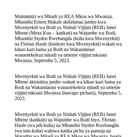
Msimamizi wa Miradi ya REA Mkoa wa Mwanza,
Mhandisi Ernest Makale akifafanua jambo kwa
Mwenyekiti wa Bodi ya Nishati Vijijini (REB) Janet
Mbene (Meza Kuu – katikati) na Wajumbe wa Bodi,
Mhandisi Styden Rwebangila (kulia kwa Mwenyekiti)
na Florian Haule (kushoto kwa Mwenyekiti) wakati wa
kikao kazi baina ya Bodi na Wakandarasi
wanaotekeleza miradi ya umeme vijijini mkoani
Mwanza, Septemba 5, 2023.
Mwenyekiti wa Bodi ya Nishati Vijijini (REB) Janet
Mbene akisisitiza jambo wakati wa kikao kazi baina ya
Bodi na Wakandarasi wanaotekeleza miradi ya umeme
vijijini mkoani Mwanza (hawapo pichani), Septemba 5,
2023.
Mwenyekiti wa Bodi ya Nishati Vijijini (REB) Janet
Mbene (katikati) na Wajumbe wa Bodi hiyo, Florian
Haule (wa pili-kulia) na Mhandisi Styden Rwebangila
(wa tatu-kulia) wakiwa katika picha ya pamoja na
Waratibu wa Miradi ya REA Mkoa wa Mwanza, baada