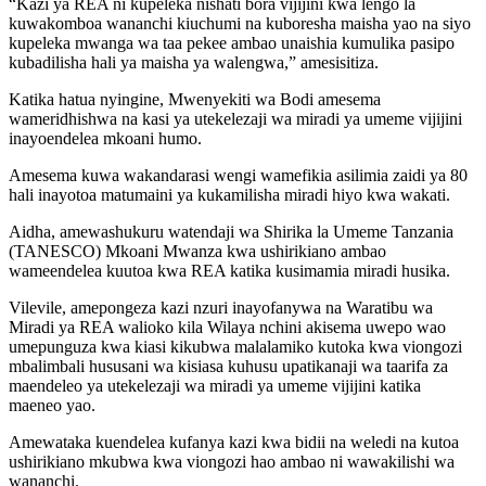
“Kazi ya REA ni kupeleka nishati bora vijijini kwa lengo la
kuwakomboa wananchi kiuchumi na kuboresha maisha yao na siyo
kupeleka mwanga wa taa pekee ambao unaishia kumulika pasipo
kubadilisha hali ya maisha ya walengwa,” amesisitiza.
Katika hatua nyingine, Mwenyekiti wa Bodi amesema
wameridhishwa na kasi ya utekelezaji wa miradi ya umeme vijijini
inayoendelea mkoani humo.
Amesema kuwa wakandarasi wengi wamefikia asilimia zaidi ya 80
hali inayotoa matumaini ya kukamilisha miradi hiyo kwa wakati.
Aidha, amewashukuru watendaji wa Shirika la Umeme Tanzania
(TANESCO) Mkoani Mwanza kwa ushirikiano ambao
wameendelea kuutoa kwa REA katika kusimamia miradi husika.
Vilevile, amepongeza kazi nzuri inayofanywa na Waratibu wa
Miradi ya REA walioko kila Wilaya nchini akisema uwepo wao
umepunguza kwa kiasi kikubwa malalamiko kutoka kwa viongozi
mbalimbali hususani wa kisiasa kuhusu upatikanaji wa taarifa za
maendeleo ya utekelezaji wa miradi ya umeme vijijini katika
maeneo yao.
Amewataka kuendelea kufanya kazi kwa bidii na weledi na kutoa
ushirikiano mkubwa kwa viongozi hao ambao ni wawakilishi wa
wananchi.