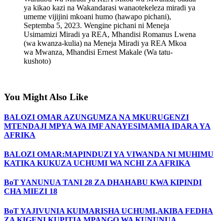
ya kikao kazi na Wakandarasi wanaotekeleza miradi ya
umeme vijijini mkoani humo (hawapo pichani),
Septemba 5, 2023. Wengine pichani ni Meneja
Usimamizi Miradi ya REA, Mhandisi Romanus Lwena
(wa kwanza-kulia) na Meneja Miradi ya REA Mkoa
wa Mwanza, Mhandisi Ernest Makale (Wa tatu-
kushoto)
You Might Also Like
BALOZI OMAR AZUNGUMZA NA MKURUGENZI
MTENDAJI MPYA WA IMF ANAYESIMAMIA IDARA YA
AFRIKA
BALOZI OMAR:MAPINDUZI YA VIWANDA NI MUHIMU
KATIKA KUKUZA UCHUMI WA NCHI ZA AFRIKA
BoT YANUNUA TANI 28 ZA DHAHABU KWA KIPINDI
CHA MIEZI 18
BoT YAJIVUNIA KUIMARISHA UCHUMI,AKIBA FEDHA
ZA KIGENI KUPITIA MPANGO WA KUNUNUA