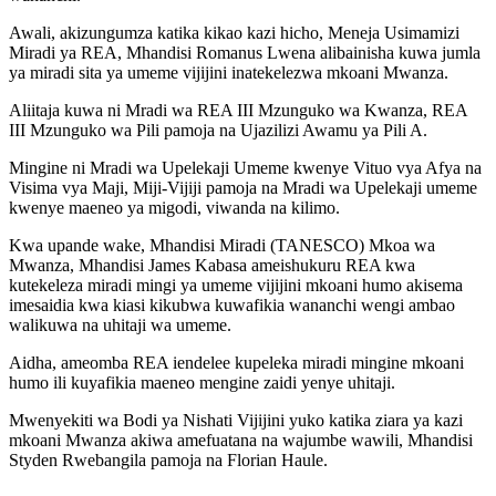
Awali, akizungumza katika kikao kazi hicho, Meneja Usimamizi
Miradi ya REA, Mhandisi Romanus Lwena alibainisha kuwa jumla
ya miradi sita ya umeme vijijini inatekelezwa mkoani Mwanza.
Aliitaja kuwa ni Mradi wa REA III Mzunguko wa Kwanza, REA
III Mzunguko wa Pili pamoja na Ujazilizi Awamu ya Pili A.
Mingine ni Mradi wa Upelekaji Umeme kwenye Vituo vya Afya na
Visima vya Maji, Miji-Vijiji pamoja na Mradi wa Upelekaji umeme
kwenye maeneo ya migodi, viwanda na kilimo.
Kwa upande wake, Mhandisi Miradi (TANESCO) Mkoa wa
Mwanza, Mhandisi James Kabasa ameishukuru REA kwa
kutekeleza miradi mingi ya umeme vijijini mkoani humo akisema
imesaidia kwa kiasi kikubwa kuwafikia wananchi wengi ambao
walikuwa na uhitaji wa umeme.
Aidha, ameomba REA iendelee kupeleka miradi mingine mkoani
humo ili kuyafikia maeneo mengine zaidi yenye uhitaji.
Mwenyekiti wa Bodi ya Nishati Vijijini yuko katika ziara ya kazi
mkoani Mwanza akiwa amefuatana na wajumbe wawili, Mhandisi
Styden Rwebangila pamoja na Florian Haule.