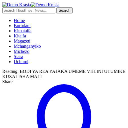
Home
Burudani
Kimataifa
Kitaifa
Magazeti
Mchanganyiko
Michezo
Siasa
Uchumi
Reading:
BODI YA REA YATAKA UMEME VIJIJINI UTUMIKE
KUZALISHA MALI
Share