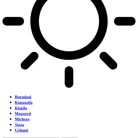
Burudani
Kimataifa
Kitaifa
Magazeti
Michezo
Siasa
Uchumi