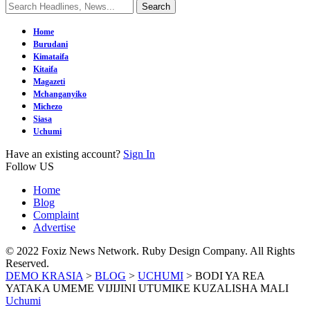
Home
Burudani
Kimataifa
Kitaifa
Magazeti
Mchanganyiko
Michezo
Siasa
Uchumi
Have an existing account?
Sign In
Follow US
Home
Blog
Complaint
Advertise
© 2022 Foxiz News Network. Ruby Design Company. All Rights
Reserved.
DEMO KRASIA
>
BLOG
>
UCHUMI
>
BODI YA REA
YATAKA UMEME VIJIJINI UTUMIKE KUZALISHA MALI
Uchumi