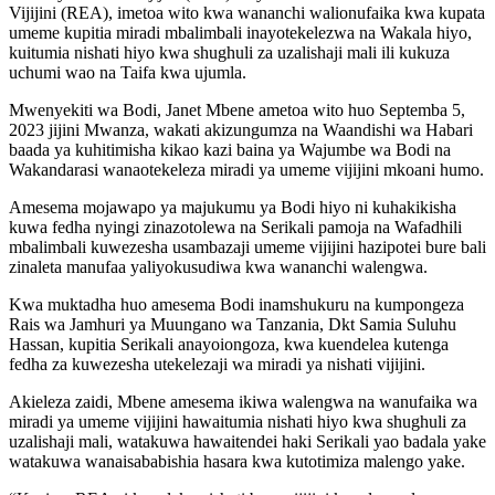
Vijijini (REA), imetoa wito kwa wananchi walionufaika kwa kupata
umeme kupitia miradi mbalimbali inayotekelezwa na Wakala hiyo,
kuitumia nishati hiyo kwa shughuli za uzalishaji mali ili kukuza
uchumi wao na Taifa kwa ujumla.
Mwenyekiti wa Bodi, Janet Mbene ametoa wito huo Septemba 5,
2023 jijini Mwanza, wakati akizungumza na Waandishi wa Habari
baada ya kuhitimisha kikao kazi baina ya Wajumbe wa Bodi na
Wakandarasi wanaotekeleza miradi ya umeme vijijini mkoani humo.
Amesema mojawapo ya majukumu ya Bodi hiyo ni kuhakikisha
kuwa fedha nyingi zinazotolewa na Serikali pamoja na Wafadhili
mbalimbali kuwezesha usambazaji umeme vijijini hazipotei bure bali
zinaleta manufaa yaliyokusudiwa kwa wananchi walengwa.
Kwa muktadha huo amesema Bodi inamshukuru na kumpongeza
Rais wa Jamhuri ya Muungano wa Tanzania, Dkt Samia Suluhu
Hassan, kupitia Serikali anayoiongoza, kwa kuendelea kutenga
fedha za kuwezesha utekelezaji wa miradi ya nishati vijijini.
Akieleza zaidi, Mbene amesema ikiwa walengwa na wanufaika wa
miradi ya umeme vijijini hawaitumia nishati hiyo kwa shughuli za
uzalishaji mali, watakuwa hawaitendei haki Serikali yao badala yake
watakuwa wanaisababishia hasara kwa kutotimiza malengo yake.