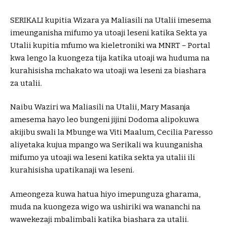
SERIKALI kupitia Wizara ya Maliasili na Utalii imesema
imeunganisha mifumo ya utoaji leseni katika Sekta ya
Utalii kupitia mfumo wa kieletroniki wa MNRT – Portal
kwa lengo la kuongeza tija katika utoaji wa huduma na
kurahisisha mchakato wa utoaji wa leseni za biashara
za utalii.
Naibu Waziri wa Maliasili na Utalii, Mary Masanja
amesema hayo leo bungeni jijini Dodoma alipokuwa
akijibu swali la Mbunge wa Viti Maalum, Cecilia Paresso
aliyetaka kujua mpango wa Serikali wa kuunganisha
mifumo ya utoaji wa leseni katika sekta ya utalii ili
kurahisisha upatikanaji wa leseni.
Ameongeza kuwa hatua hiyo imepunguza gharama,
muda na kuongeza wigo wa ushiriki wa wananchi na
wawekezaji mbalimbali katika biashara za utalii.