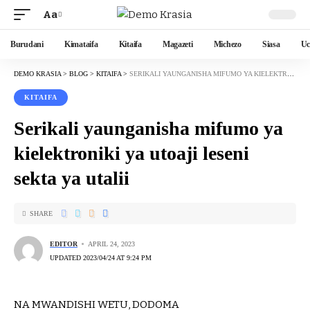
Aa
Burudani
Kimataifa
Kitaifa
Magazeti
Michezo
Siasa
Uc
DEMO KRASIA
>
BLOG
>
KITAIFA
>
SERIKALI YAUNGANISHA MIFUMO YA KIELEKTRONIKI YA UTOAJI LESENI SEKTA YA UTALII
KITAIFA
Serikali yaunganisha mifumo ya
kielektroniki ya utoaji leseni
sekta ya utalii
SHARE
EDITOR
APRIL 24, 2023
UPDATED 2023/04/24 AT 9:24 PM
NA MWANDISHI WETU, DODOMA