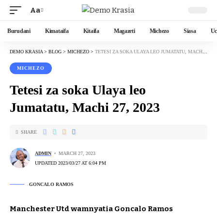
Aa
Burudani
Kimataifa
Kitaifa
Magazeti
Michezo
Siasa
Uc
DEMO KRASIA
>
BLOG
>
MICHEZO
>
TETESI ZA SOKA ULAYA LEO JUMATATU, MACHI 27, 2023
MICHEZO
Tetesi za soka Ulaya leo
Jumatatu, Machi 27, 2023
SHARE
ADMIN
MARCH 27, 2023
UPDATED 2023/03/27 AT 6:04 PM
GONCALO RAMOS
Manchester Utd wamnyatia Goncalo Ramos