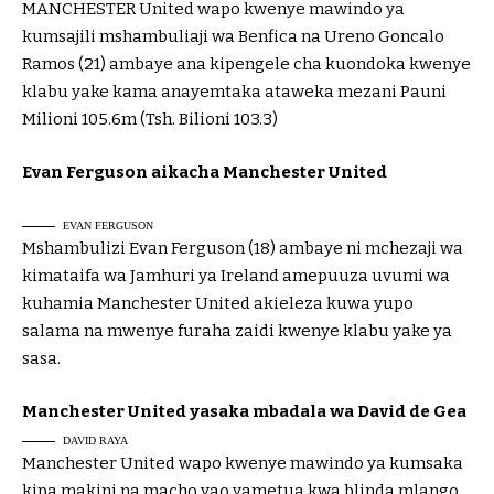
MANCHESTER United wapo kwenye mawindo ya
kumsajili mshambuliaji wa Benfica na Ureno Goncalo
Ramos (21) ambaye ana kipengele cha kuondoka kwenye
klabu yake kama anayemtaka ataweka mezani Pauni
Milioni 105.6m (Tsh. Bilioni 103.3)
Evan Ferguson aikacha Manchester United
EVAN FERGUSON
Mshambulizi Evan Ferguson (18) ambaye ni mchezaji wa
kimataifa wa Jamhuri ya Ireland amepuuza uvumi wa
kuhamia Manchester United akieleza kuwa yupo
salama na mwenye furaha zaidi kwenye klabu yake ya
sasa.
Manchester United yasaka mbadala wa David de Gea
DAVID RAYA
Manchester United wapo kwenye mawindo ya kumsaka
kipa makini na macho yao yametua kwa blinda mlango