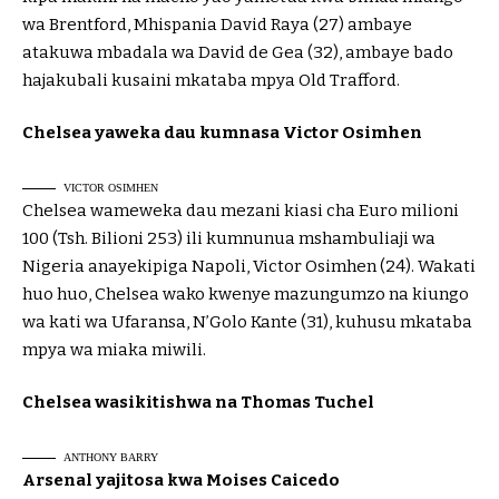
wa Brentford, Mhispania David Raya (27) ambaye
atakuwa mbadala wa David de Gea (32), ambaye bado
hajakubali kusaini mkataba mpya Old Trafford.
Chelsea yaweka dau kumnasa Victor Osimhen
VICTOR OSIMHEN
Chelsea wameweka dau mezani kiasi cha Euro milioni
100 (Tsh. Bilioni 253) ili kumnunua mshambuliaji wa
Nigeria anayekipiga Napoli, Victor Osimhen (24). Wakati
huo huo, Chelsea wako kwenye mazungumzo na kiungo
wa kati wa Ufaransa, N’Golo Kante (31), kuhusu mkataba
mpya wa miaka miwili.
Chelsea wasikitishwa na Thomas Tuchel
ANTHONY BARRY
Arsenal yajitosa kwa Moises Caicedo