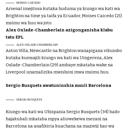
MOISES CAICEDO
Arsenal imejitosa kutaka huduma ya kiungo wa kati wa
Brighton na time ya taifa ya Ecuador, Moises Caicedo (21)
msimu wa huu wa joto.
Alex Oxlade-Chamberlain azigonganisha klabu
tatu EPL
ALEX OXLADE-CHAMBERLAIN
Aston Villa, Newcastle na Brighton wanapigana vikumbo
kutaka kumsajili kiungo wa kati wa Uingereza, Alex
Oxlade-Chamberlain (29) ambaye mkataba wake na
Liverpool unamalizika mwishoni mwa msimu huu.
Sergio Busquets awatuninshia msuli Barcelona
SERGIO BUSQUETS
Kiungo wa kati wa Uhispania Sergio Busquets (34) bado
hajakubali mkataba mpya aliowekewa mezani na
Barcelona na anafikiria kuachana na magwiji hao wa