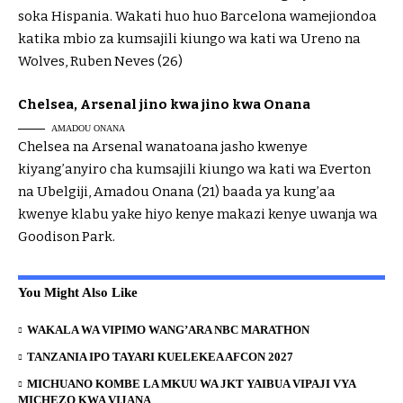
soka Hispania. Wakati huo huo Barcelona wamejiondoa
katika mbio za kumsajili kiungo wa kati wa Ureno na
Wolves, Ruben Neves (26)
Chelsea, Arsenal jino kwa jino kwa Onana
AMADOU ONANA
Chelsea na Arsenal wanatoana jasho kwenye
kiyang’anyiro cha kumsajili kiungo wa kati wa Everton
na Ubelgiji, Amadou Onana (21) baada ya kung’aa
kwenye klabu yake hiyo kenye makazi kenye uwanja wa
Goodison Park.
You Might Also Like
WAKALA WA VIPIMO WANG’ARA NBC MARATHON
TANZANIA IPO TAYARI KUELEKEA AFCON 2027
MICHUANO KOMBE LA MKUU WA JKT YAIBUA VIPAJI VYA
MICHEZO KWA VIJANA