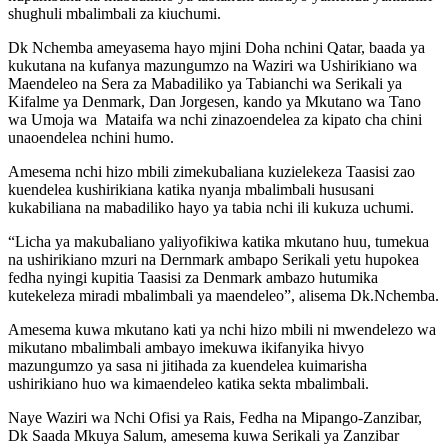
shughuli mbalimbali za kiuchumi.
Dk Nchemba ameyasema hayo mjini Doha nchini Qatar, baada ya
kukutana na kufanya mazungumzo na Waziri wa Ushirikiano wa
Maendeleo na Sera za Mabadiliko ya Tabianchi wa Serikali ya
Kifalme ya Denmark, Dan Jorgesen, kando ya Mkutano wa Tano
wa Umoja wa Mataifa wa nchi zinazoendelea za kipato cha chini
unaoendelea nchini humo.
Amesema nchi hizo mbili zimekubaliana kuzielekeza Taasisi zao
kuendelea kushirikiana katika nyanja mbalimbali hususani
kukabiliana na mabadiliko hayo ya tabia nchi ili kukuza uchumi.
“Licha ya makubaliano yaliyofikiwa katika mkutano huu, tumekua
na ushirikiano mzuri na Dernmark ambapo Serikali yetu hupokea
fedha nyingi kupitia Taasisi za Denmark ambazo hutumika
kutekeleza miradi mbalimbali ya maendeleo”, alisema Dk.Nchemba.
Amesema kuwa mkutano kati ya nchi hizo mbili ni mwendelezo wa
mikutano mbalimbali ambayo imekuwa ikifanyika hivyo
mazungumzo ya sasa ni jitihada za kuendelea kuimarisha
ushirikiano huo wa kimaendeleo katika sekta mbalimbali.
Naye Waziri wa Nchi Ofisi ya Rais, Fedha na Mipango-Zanzibar,
Dk Saada Mkuya Salum, amesema kuwa Serikali ya Zanzibar