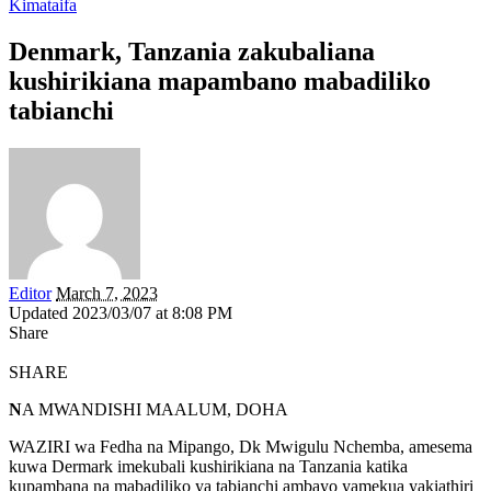
Kimataifa
Denmark, Tanzania zakubaliana
kushirikiana mapambano mabadiliko
tabianchi
Editor
March 7, 2023
Updated 2023/03/07 at 8:08 PM
Share
SHARE
N
A MWANDISHI MAALUM, DOHA
WAZIRI wa Fedha na Mipango, Dk Mwigulu Nchemba, amesema
kuwa Dermark imekubali kushirikiana na Tanzania katika
kupambana na mabadiliko ya tabianchi ambayo yamekua yakiathiri