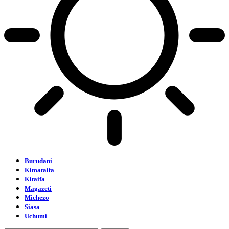
Burudani
Kimataifa
Kitaifa
Magazeti
Michezo
Siasa
Uchumi