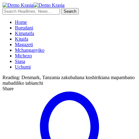
Home
Burudani
Kimataifa
Kitaifa
Magazeti
Mchanganyiko
Michezo
Siasa
Uchumi
Reading:
Denmark, Tanzania zakubaliana kushirikiana mapambano
mabadiliko tabianchi
Share