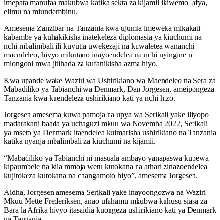
imepata manufaa makubwa katika sekta za kijamii ikiwemo afya,
elimu na miundombinu.
Amesema Zanzibar na Tanzania kwa ujumla imeweka mikakati
kabambe ya kuhakikisha inatekeleza diplomasia ya kiuchumi na
nchi mbalimbali ili kuvutia uwekezaji na kuwaletea wananchi
maendeleo, hivyo mikutano inayoendelea na nchi nyingine ni
miongoni mwa jitihada za kufanikisha azma hiyo.
Kwa upande wake Waziri wa Ushirikiano wa Maendeleo na Sera za
Mabadiliko ya Tabianchi wa Denmark, Dan Jorgesen, ameipongeza
Tanzania kwa kuendeleza ushirikiano kati ya nchi hizo.
Jorgesen amesema kuwa pamoja na upya wa Serikali yake iliyopo
madarakani baada ya uchaguzi mkuu wa Novemba 2022, Serikali
ya mseto ya Denmark itaendelea kuimarisha ushirikiano na Tanzania
katika nyanja mbalimbali za kiuchumi na kijamii.
“Mabadiliko ya Tabianchi ni masuala ambayo yanapaswa kupewa
kipaumbele na kila mmoja wetu kutokana na athari zinazoendelea
kujitokeza kutokana na changamoto hiyo”, amesema Jorgesen.
Aidha, Jorgesen amesema Serikali yake inayoongozwa na Waziri
Mkuu Mette Frederiksen, anao ufahamu mkubwa kuhusu siasa za
Bara la Afrika hivyo itasaidia kuongeza ushirikiano kati ya Denmark
na Tanzania.