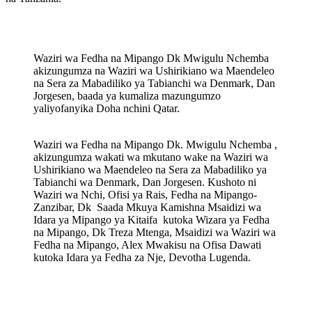
Waziri wa Fedha na Mipango Dk Mwigulu Nchemba
akizungumza na Waziri wa Ushirikiano wa Maendeleo
na Sera za Mabadiliko ya Tabianchi wa Denmark, Dan
Jorgesen, baada ya kumaliza mazungumzo
yaliyofanyika Doha nchini Qatar.
Waziri wa Fedha na Mipango Dk. Mwigulu Nchemba ,
akizungumza wakati wa mkutano wake na Waziri wa
Ushirikiano wa Maendeleo na Sera za Mabadiliko ya
Tabianchi wa Denmark, Dan Jorgesen. Kushoto ni
Waziri wa Nchi, Ofisi ya Rais, Fedha na Mipango-
Zanzibar, Dk Saada Mkuya Kamishna Msaidizi wa
Idara ya Mipango ya Kitaifa kutoka Wizara ya Fedha
na Mipango, Dk Treza Mtenga, Msaidizi wa Waziri wa
Fedha na Mipango, Alex Mwakisu na Ofisa Dawati
kutoka Idara ya Fedha za Nje, Devotha Lugenda.