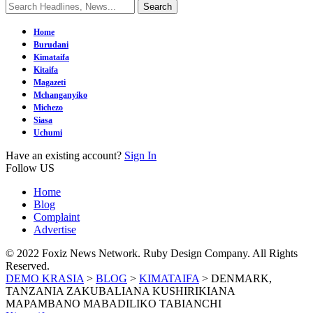
Home
Burudani
Kimataifa
Kitaifa
Magazeti
Mchanganyiko
Michezo
Siasa
Uchumi
Have an existing account?
Sign In
Follow US
Home
Blog
Complaint
Advertise
© 2022 Foxiz News Network. Ruby Design Company. All Rights
Reserved.
DEMO KRASIA
>
BLOG
>
KIMATAIFA
>
DENMARK,
TANZANIA ZAKUBALIANA KUSHIRIKIANA
MAPAMBANO MABADILIKO TABIANCHI