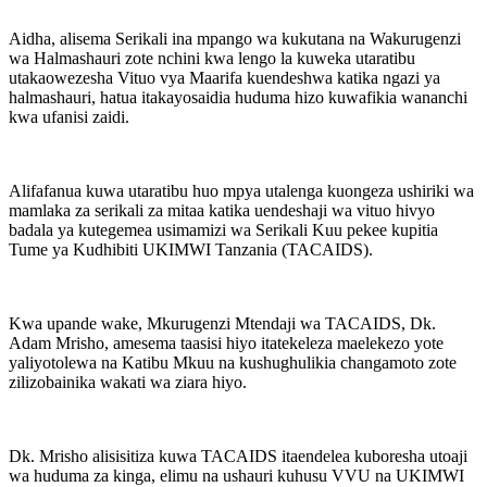
Aidha, alisema Serikali ina mpango wa kukutana na Wakurugenzi
wa Halmashauri zote nchini kwa lengo la kuweka utaratibu
utakaowezesha Vituo vya Maarifa kuendeshwa katika ngazi ya
halmashauri, hatua itakayosaidia huduma hizo kuwafikia wananchi
kwa ufanisi zaidi.
Alifafanua kuwa utaratibu huo mpya utalenga kuongeza ushiriki wa
mamlaka za serikali za mitaa katika uendeshaji wa vituo hivyo
badala ya kutegemea usimamizi wa Serikali Kuu pekee kupitia
Tume ya Kudhibiti UKIMWI Tanzania (TACAIDS).
Kwa upande wake, Mkurugenzi Mtendaji wa TACAIDS, Dk.
Adam Mrisho, amesema taasisi hiyo itatekeleza maelekezo yote
yaliyotolewa na Katibu Mkuu na kushughulikia changamoto zote
zilizobainika wakati wa ziara hiyo.
Dk. Mrisho alisisitiza kuwa TACAIDS itaendelea kuboresha utoaji
wa huduma za kinga, elimu na ushauri kuhusu VVU na UKIMWI