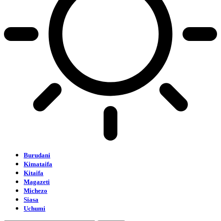
Burudani
Kimataifa
Kitaifa
Magazeti
Michezo
Siasa
Uchumi