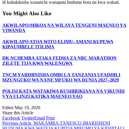
ili kuhakikisha wananchi wanapata huduma bora na kwa wakati.
You Might Also Like
AKWILAPO:MIKOA NA WILAYA TENGENI MAENEO YA
VIWANDA
AKWILAPO ATOA WITO ELIMU, AMANI KUPEWA
KIPAUMBELE ITILIMA
DK NCHEMBA ATAKA FEDHA ZA NBC MARATHON
ZILETE TIJA KWA WALENGWA
TNCM YAIDHINISHA OMBI LA TANZANIA UFADHILI
MZUNGUKO WA NANE MFUKO WA DUNIA 2027–2029
POLISI KATA WATAKIWA KUSHIRIKIANA NA VIKUNDI
VYA ULINZI KATIKA MAENEO YAO
Editor
May 19, 2026
Share this Article
Facebook
Twitter
Email
Print
Previous Article
MAKAMBA:TANESCO IMARISHENI
HUDUMA KWA WATEJA KUPITIA MIFUMO YA KIDIJITALI