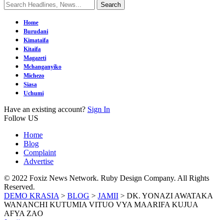
Home
Burudani
Kimataifa
Kitaifa
Magazeti
Mchanganyiko
Michezo
Siasa
Uchumi
Have an existing account?
Sign In
Follow US
Home
Blog
Complaint
Advertise
© 2022 Foxiz News Network. Ruby Design Company. All Rights
Reserved.
DEMO KRASIA
>
BLOG
>
JAMII
>
DK. YONAZI AWATAKA
WANANCHI KUTUMIA VITUO VYA MAARIFA KUJUA
AFYA ZAO