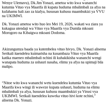
Wenye Ulemavu), Dk.Jim Yonazi, ametoa wito kwa wananchi
kutumia Vituo vya Maarifa ili kupata huduma mbalimbali za afya na
kufahamu hali zao za kiafya, hususan kuhusu maambukizi ya VVU
na UKIMWI.
Dk. Yonazi ametoa wito huo leo Mei 19, 2026, wakati wa ziara ya
kukagua utendaji wa Vituo vya Maarifa vya Dumila mkoani
Morogoro na Kibaigwa mkoani Dodoma.
Akizungumza baada ya kutembelea vituo hivyo, Dk. Yonazi alisema
Serikali itaendelea kuimarisha na kusambaza Vituo vya Maarifa
katika maeneo mbalimbali nchini ili kuhakikisha wananchi wengi
wanapata huduma za ushauri nasaha, elimu ya afya na upimaji bila
malipo.
“Nitoe wito kwa wananchi wetu kuendelea kutumia Vituo vya
Maarifa kwa wingi ili waweze kupata ushauri, huduma na elimu
mbalimbali ya afya, hususan kuhusu maambukizi ya Virusi vya
UKIMWI. Serikali itaendelea kuweka vituo hivi kote nchini,”
alisema Dk. Yonazi.