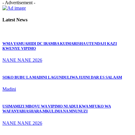
- Advertisement -
Latest News
WMA YAMUAHIDI DC IRAMBA KUIMARISHA UTENDAJI KAZI
KWENYE VIPIMO
NANE NANE 2026
SOKO BUBU LA MADINI LAGUNDULIWA JIJINI DAR ES SALAAM
Madini
USIMAMIZI MBOVU WA VIPIMO NI ADUI KWA MFUKO WA
WAFANYABIASHARA,MKULIMA NA MNUNUZI
NANE NANE 2026