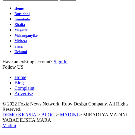
Home
Burudani
Kimataifa
Kitaifa
Magazeti
Mchanganyiko
Michezo
Siasa
Uchumi
Have an existing account?
Sign In
Follow US
Home
Blog
Complaint
Advertise
© 2022 Foxiz News Network. Ruby Design Company. All Rights
Reserved.
DEMO KRASIA
>
BLOG
>
MADINI
>
MIRADI YA MADINI
YABADILISHA MARA
Madini