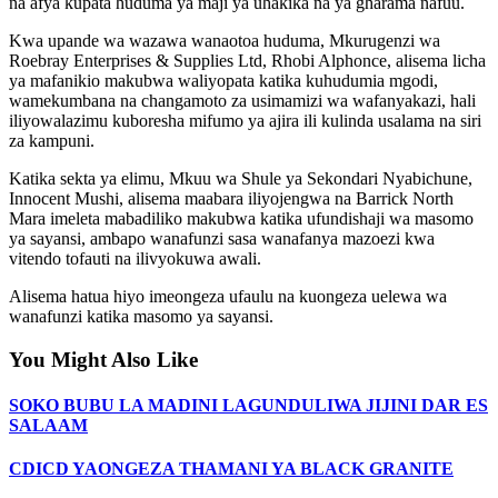
na afya kupata huduma ya maji ya uhakika na ya gharama nafuu.
Kwa upande wa wazawa wanaotoa huduma, Mkurugenzi wa
Roebray Enterprises & Supplies Ltd, Rhobi Alphonce, alisema licha
ya mafanikio makubwa waliyopata katika kuhudumia mgodi,
wamekumbana na changamoto za usimamizi wa wafanyakazi, hali
iliyowalazimu kuboresha mifumo ya ajira ili kulinda usalama na siri
za kampuni.
Katika sekta ya elimu, Mkuu wa Shule ya Sekondari Nyabichune,
Innocent Mushi, alisema maabara iliyojengwa na Barrick North
Mara imeleta mabadiliko makubwa katika ufundishaji wa masomo
ya sayansi, ambapo wanafunzi sasa wanafanya mazoezi kwa
vitendo tofauti na ilivyokuwa awali.
Alisema hatua hiyo imeongeza ufaulu na kuongeza uelewa wa
wanafunzi katika masomo ya sayansi.
You Might Also Like
SOKO BUBU LA MADINI LAGUNDULIWA JIJINI DAR ES
SALAAM
CDICD YAONGEZA THAMANI YA BLACK GRANITE