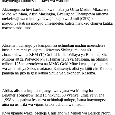
inayolenga kuboresha ustawi wa wananchi.
Akizungumza hivi karibuni kwa niaba ya Ofisa Madini Mkazi wa
Mkoa wa Mara, Afisa Mazingira, Byalugaba Chakupewa alisema
utekelezaji wa miradi ya Uwajibikaji kwa Jamii (CSR) kutoka
migodi ya kati na midogo umeendelea kuleta matokeo chanya katika
maeneo mbalimbali.
Alisema michango ya kampuni za uchimbaji madini imeendelea
kusaidia miradi ya kijamii, ikiwemo Shilingi milioni 40
zinazotolewa na ZEM (T) Co Ltd katika Wilaya ya Butiama, Sh.
Milioni 40 za Polygold kwa Halmashauri ya Musoma, na Shilingi
milioni 125 zinazotolewa na MMG Gold Mine kwa ajili ya ujenzi
wa zahanati ya Seka, madarasa Kalusenyi, ofisi ya kijiji cha Kaboni
pamoja na jiko la gesi katika Shule ya Sekondari Kasoma.
Aidha, alisema kupitia mpango wa vijana wa Mining for the
Brighter Tomorrow (MBT), vikundi 53 vyenye jumla ya vijana
1,998 vimepatiwa leseni za uchimbaji mdogo, hatua inayoongeza
ajira na ushiriki wa vijana katika uchumi wa madini.
Kwa upande wake, Meneja Uhusiano wa Mgodi wa Barrick North