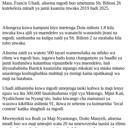
Mara, Francis Uhadi, alisema mgodi huo umetumia Sh. Bilioni 26
kutekeleza miradi ya jamii kuanzia mwaka 2019 hadi 2025.
Aliongeza kuwa kampuni hiyo imetenga Dola milioni 1.8 kila
mwaka kwa ajili ya maendeleo ya wananchi wanaoishi jirani na
mgodi, sambamba na kulipa zaidi ya Sh. Bilioni 2 za mrabaha kila
robo mwaka.
Alisema zaidi ya watoto 500 tayari wamenufaika na mfuko wa
elimu wa mgodi huo, ingawa bado kuna changamoto ya baadhi ya
jamii kushindwa kutambua vipaumbele vya maendeleo, hali
iliyosababisha Barrick kuanzisha mpango mkakati wa miaka mitano
unaolenga kushughulikia mahitaji ya msingi kama upatikanaji wa
maji na barabara.
Uhadi alibainisha kuwa mgodi umejenga tanki kubwa la maji lenye
ujazo wa lita 300,000 linalohudumia vijiji vya Matongo, Mjini Kati,
Nyabichune na Nyang’oto, huku kiwango cha manunuzi ya
wazawa kikifikia asilimia 91, ikiwa ni sehemu ya kuimarisha ‘local
content’ katika shughuli za mgodi.
Mwenyekiti wa Bodi ya Maji Nyamongo, Dotto Manyeli, alisema
mradi huo wa maji umeajiri watu 20 na umewezesha taasisi za elimu