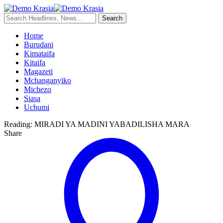
Home
Burudani
Kimataifa
Kitaifa
Magazeti
Mchanganyiko
Michezo
Siasa
Uchumi
Reading:
MIRADI YA MADINI YABADILISHA MARA
Share