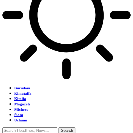
Burudani
Kimataifa
Kitaifa
Magazeti
Michezo
Siasa
Uchumi