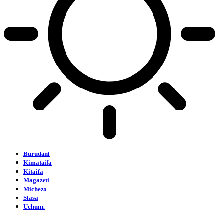
Burudani
Kimataifa
Kitaifa
Magazeti
Michezo
Siasa
Uchumi