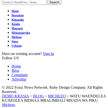
Home
Burudani
Kimataifa
Kitaifa
Magazeti
Mchanganyiko
Michezo
Siasa
Uchumi
Have an existing account?
Sign In
Follow US
Home
Blog
Complaint
Advertise
© 2022 Foxiz News Network. Ruby Design Company. All Rights
Reserved.
DEMO KRASIA
>
BLOG
>
MICHEZO
>
WATU WAENDELEA
KUJIZOLEA BIDHAA MBALIMBALI MNADA WA PIKU
Michezo