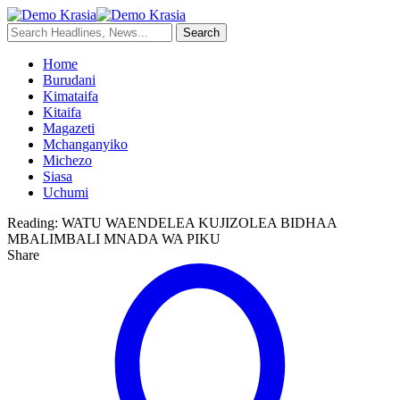
Home
Burudani
Kimataifa
Kitaifa
Magazeti
Mchanganyiko
Michezo
Siasa
Uchumi
Reading:
WATU WAENDELEA KUJIZOLEA BIDHAA
MBALIMBALI MNADA WA PIKU
Share