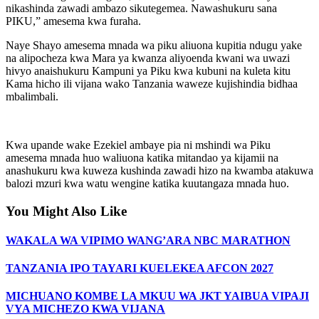
nikashinda zawadi ambazo sikutegemea. Nawashukuru sana
PIKU,” amesema kwa furaha.
Naye Shayo amesema mnada wa piku aliuona kupitia ndugu yake
na alipocheza kwa Mara ya kwanza aliyoenda kwani wa uwazi
hivyo anaishukuru Kampuni ya Piku kwa kubuni na kuleta kitu
Kama hicho ili vijana wako Tanzania waweze kujishindia bidhaa
mbalimbali.
Kwa upande wake Ezekiel ambaye pia ni mshindi wa Piku
amesema mnada huo waliuona katika mitandao ya kijamii na
anashukuru kwa kuweza kushinda zawadi hizo na kwamba atakuwa
balozi mzuri kwa watu wengine katika kuutangaza mnada huo.
You Might Also Like
WAKALA WA VIPIMO WANG’ARA NBC MARATHON
TANZANIA IPO TAYARI KUELEKEA AFCON 2027
MICHUANO KOMBE LA MKUU WA JKT YAIBUA VIPAJI
VYA MICHEZO KWA VIJANA