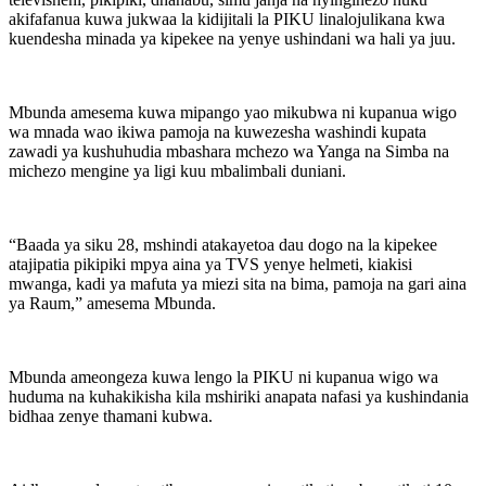
akifafanua kuwa jukwaa la kidijitali la PIKU linalojulikana kwa
kuendesha minada ya kipekee na yenye ushindani wa hali ya juu.
Mbunda amesema kuwa mipango yao mikubwa ni kupanua wigo
wa mnada wao ikiwa pamoja na kuwezesha washindi kupata
zawadi ya kushuhudia mbashara mchezo wa Yanga na Simba na
michezo mengine ya ligi kuu mbalimbali duniani.
“Baada ya siku 28, mshindi atakayetoa dau dogo na la kipekee
atajipatia pikipiki mpya aina ya TVS yenye helmeti, kiakisi
mwanga, kadi ya mafuta ya miezi sita na bima, pamoja na gari aina
ya Raum,” amesema Mbunda.
Mbunda ameongeza kuwa lengo la PIKU ni kupanua wigo wa
huduma na kuhakikisha kila mshiriki anapata nafasi ya kushindania
bidhaa zenye thamani kubwa.