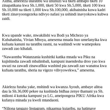
Aidha, ameeleza utaratibu wa ununuzi wa tiketi ambapo tiketi 10
zinapatikana kwa Sh.1,000, tiketi 50 kwa Sh.5,000, tiketi 100 kwa
Sh.10,000 na tiketi 1,000 kwa Sh.100,000, akibainisha kuwa kadri
tiketi zinavyoongezeka ndivyo nafasi ya ushindi inavyokuwa kubwa
zaidi.
Kwa upande wake, mwakilishi wa Bodi ya Michezo ya
Kubahatisha, Vivian Mboya, amesema mnada huo umefanyika kwa
kufuata kanuni na taratibu rasmi, na washindi wote wamepokea
zawadi zao kihalali.
“Nawaomba Watanzania kushiriki katika mnada wa Piku na
kujishindia zawadi mbalimbali, kampuni inaendesha droo yao kwa
uwazi na zawadi zinawafikia washind pia zawadi zao wanatoa kwa
kufuata taratibu, sheria na vigezo vilivyowekwa,” amesema.
Akieleza furaha yake, mshindi wa kwanza Ayoub, ambaye alitoa
dau la Sh.36,000 pekee na kushinda bidhaa zenye thamani ya Sh.
milioni 4 kutoka kampuni ya LG, ameipongeza PIKU Afrika kwa
kufanya minada ya kweli mtandaoni.
“Niliona tangazo Instagram, nikaamua kujaribu, na hatimaye