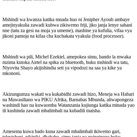
Mshindi wa kwanza katika mnada huo ni Jenipher Ayoub ambaye
amejinyakulia zawadi kubwa zikiwemo friji, jiko janja lenye sahani
nne (tatu za gesi na moja ya umeme), mashine ya kufulia, vifaa vya
jikoni pamoja na kifaa cha kuchakata vyakula (food processor).
Mshindi wa pili, Michel Ezekiel, amepokea simu, bando la mwaka
mzima kutoka Airtel na spika za bluetooth, huku mshindi wa tatu,
Niyovita Shayo akijishindia seti ya vipodozi na saa ya kike ya
mkononi.
Akizungumza wakati wa kukabidhi zawadi hizo, Meneja wa Habari
na Mawasiliano wa PIKU Afrika, Barnabas Mbunda, aliwapongeza
washindi hao na kuwaomba Watanzania kujiunga katika minada yao
ili kushinda zawadi mbalimbali na kubadili maisha.
Amesema kuwa bado kuna zawadi mbalimbali ikiwemo gari,
televisheni, pikipiki, dhahabu, simu janja na nyinginezo huku