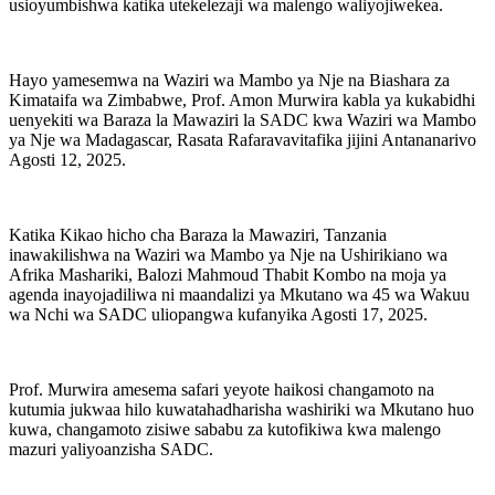
usioyumbishwa katika utekelezaji wa malengo waliyojiwekea.
Hayo yamesemwa na Waziri wa Mambo ya Nje na Biashara za
Kimataifa wa Zimbabwe, Prof. Amon Murwira kabla ya kukabidhi
uenyekiti wa Baraza la Mawaziri la SADC kwa Waziri wa Mambo
ya Nje wa Madagascar, Rasata Rafaravavitafika jijini Antananarivo
Agosti 12, 2025.
Katika Kikao hicho cha Baraza la Mawaziri, Tanzania
inawakilishwa na Waziri wa Mambo ya Nje na Ushirikiano wa
Afrika Mashariki, Balozi Mahmoud Thabit Kombo na moja ya
agenda inayojadiliwa ni maandalizi ya Mkutano wa 45 wa Wakuu
wa Nchi wa SADC uliopangwa kufanyika Agosti 17, 2025.
Prof. Murwira amesema safari yeyote haikosi changamoto na
kutumia jukwaa hilo kuwatahadharisha washiriki wa Mkutano huo
kuwa, changamoto zisiwe sababu za kutofikiwa kwa malengo
mazuri yaliyoanzisha SADC.