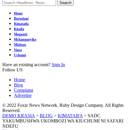
Home
Burudani
Kimataifa
Kitaifa
Magazeti
Mchanganyiko
Michezo
Siasa
Uchumi
Have an existing account?
Sign In
Follow US
Home
Blog
Complaint
Advertise
© 2022 Foxiz News Network. Ruby Design Company. All Rights
Reserved.
DEMO KRASIA
>
BLOG
>
KIMATAIFA
>
SADC
YAKUMBUSHWA UKOMBOZI WA KIUCHUMI NI SAFARI
NDEFU