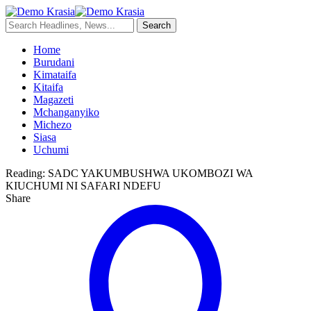
Home
Burudani
Kimataifa
Kitaifa
Magazeti
Mchanganyiko
Michezo
Siasa
Uchumi
Reading:
SADC YAKUMBUSHWA UKOMBOZI WA
KIUCHUMI NI SAFARI NDEFU
Share