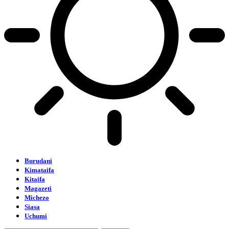
Burudani
Kimataifa
Kitaifa
Magazeti
Michezo
Siasa
Uchumi