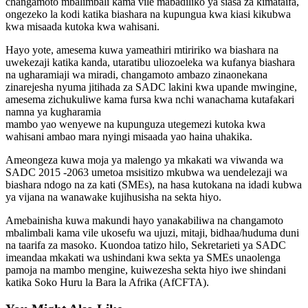
changamoto mbalimbali kama vile mabadiliko ya siasa za kimataifa,
ongezeko la kodi katika biashara na kupungua kwa kiasi kikubwa
kwa misaada kutoka kwa wahisani.
Hayo yote, amesema kuwa yameathiri mtiririko wa biashara na
uwekezaji katika kanda, utaratibu uliozoeleka wa kufanya biashara
na ugharamiaji wa miradi, changamoto ambazo zinaonekana
zinarejesha nyuma jitihada za SADC lakini kwa upande mwingine,
amesema zichukuliwe kama fursa kwa nchi wanachama kutafakari
namna ya kugharamia
mambo yao wenyewe na kupunguza utegemezi kutoka kwa
wahisani ambao mara nyingi misaada yao haina uhakika.
Ameongeza kuwa moja ya malengo ya mkakati wa viwanda wa
SADC 2015 -2063 umetoa msisitizo mkubwa wa uendelezaji wa
biashara ndogo na za kati (SMEs), na hasa kutokana na idadi kubwa
ya vijana na wanawake kujihusisha na sekta hiyo.
Amebainisha kuwa makundi hayo yanakabiliwa na changamoto
mbalimbali kama vile ukosefu wa ujuzi, mitaji, bidhaa/huduma duni
na taarifa za masoko. Kuondoa tatizo hilo, Sekretarieti ya SADC
imeandaa mkakati wa ushindani kwa sekta ya SMEs unaolenga
pamoja na mambo mengine, kuiwezesha sekta hiyo iwe shindani
katika Soko Huru la Bara la Afrika (AfCFTA).