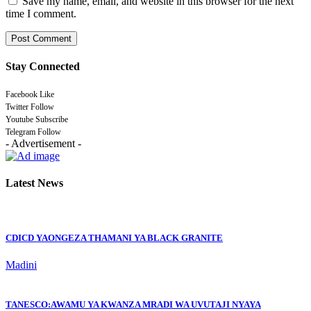
Save my name, email, and website in this browser for the next
time I comment.
Stay Connected
Facebook
Like
Twitter
Follow
Youtube
Subscribe
Telegram
Follow
- Advertisement -
Latest News
CDICD YAONGEZA THAMANI YA BLACK GRANITE
Madini
TANESCO:AWAMU YA KWANZA MRADI WA UVUTAJI NYAYA