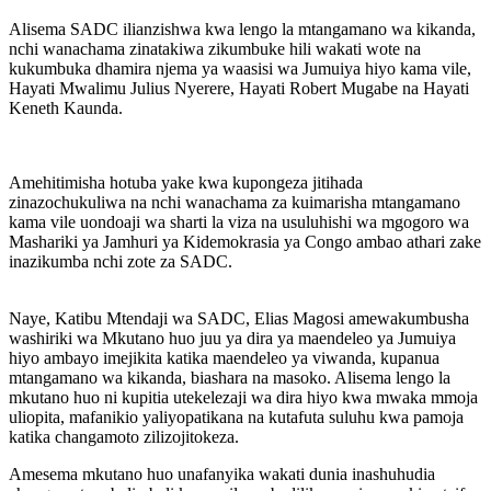
Alisema SADC ilianzishwa kwa lengo la mtangamano wa kikanda,
nchi wanachama zinatakiwa zikumbuke hili wakati wote na
kukumbuka dhamira njema ya waasisi wa Jumuiya hiyo kama vile,
Hayati Mwalimu Julius Nyerere, Hayati Robert Mugabe na Hayati
Keneth Kaunda.
Amehitimisha hotuba yake kwa kupongeza jitihada
zinazochukuliwa na nchi wanachama za kuimarisha mtangamano
kama vile uondoaji wa sharti la viza na usuluhishi wa mgogoro wa
Mashariki ya Jamhuri ya Kidemokrasia ya Congo ambao athari zake
inazikumba nchi zote za SADC.
Naye, Katibu Mtendaji wa SADC, Elias Magosi amewakumbusha
washiriki wa Mkutano huo juu ya dira ya maendeleo ya Jumuiya
hiyo ambayo imejikita katika maendeleo ya viwanda, kupanua
mtangamano wa kikanda, biashara na masoko. Alisema lengo la
mkutano huo ni kupitia utekelezaji wa dira hiyo kwa mwaka mmoja
uliopita, mafanikio yaliyopatikana na kutafuta suluhu kwa pamoja
katika changamoto zilizojitokeza.
Amesema mkutano huo unafanyika wakati dunia inashuhudia