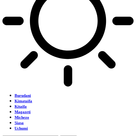
Burudani
Kimataifa
Kitaifa
Magazeti
Michezo
Siasa
Uchumi