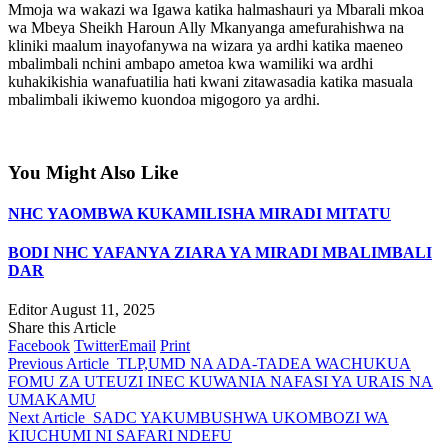
Mmoja wa wakazi wa Igawa katika halmashauri ya Mbarali mkoa
wa Mbeya Sheikh Haroun Ally Mkanyanga amefurahishwa na
kliniki maalum inayofanywa na wizara ya ardhi katika maeneo
mbalimbali nchini ambapo ametoa kwa wamiliki wa ardhi
kuhakikishia wanafuatilia hati kwani zitawasadia katika masuala
mbalimbali ikiwemo kuondoa migogoro ya ardhi.
You Might Also Like
NHC YAOMBWA KUKAMILISHA MIRADI MITATU
BODI NHC YAFANYA ZIARA YA MIRADI MBALIMBALI
DAR
Editor
August 11, 2025
Share this Article
Facebook
Twitter
Email
Print
Previous Article
TLP,UMD NA ADA-TADEA WACHUKUA
FOMU ZA UTEUZI INEC KUWANIA NAFASI YA URAIS NA
UMAKAMU
Next Article
SADC YAKUMBUSHWA UKOMBOZI WA
KIUCHUMI NI SAFARI NDEFU