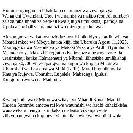
Huduma nyingine ni Uhakiki na utambuzi wa viwanja vya
Wananchi Uwandani, Utoaji wa namba ya malipo (control number)
za ada mbalimbali za Serikali kwa ajili ya umilikishaji pamoja na
Upokeaji, usikilizaji na utatuzi wa migogoro kiutawala.
Akizungumza wakati wa uzinduzi wa Kliniki hiyo ya ardhi wilayani
Mbarali mkoa wa Mbeya katika kijiji cha Ubaruku Agosti 11,2025,
Mkurugenzi wa Maendeleo ya Makazi Wizara ya Ardhi Nyumba na
Maendeleo ya Makazi Deogratius Kalimenze amesema, zoezi la
urasimishaji katika Halmashauri ya Mbarali lilihusisha umilikishaji
viwanja 30,700 vilivyopangwa na kupimwa kupitia Mradi wa
Uboreshaji wa Usalama wa Milki (LTIP). Mradi huo ulifanyika
Kata ya Rujewa, Ubaruku, Lugelele, Mabadaga, Igulusi,
Kongoromswiswi na Madibira.
Kwa upande wake Mkuu wa wilaya ya Mbarali Kanali Maulid
Hassan Surumbu ametoa rai kwa watumishi wa Ardhi kuhakikisha
wanaweka mipango na mikakati mahsusi viwanja vyote
vilivyopangwa na kupimwa vinamilikishwa kwa wamiliki wake.