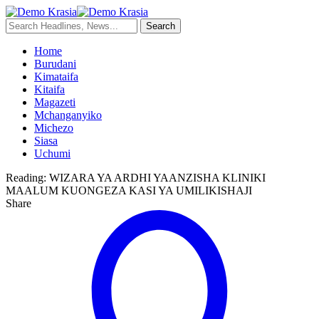
Home
Burudani
Kimataifa
Kitaifa
Magazeti
Mchanganyiko
Michezo
Siasa
Uchumi
Reading:
WIZARA YA ARDHI YAANZISHA KLINIKI
MAALUM KUONGEZA KASI YA UMILIKISHAJI
Share