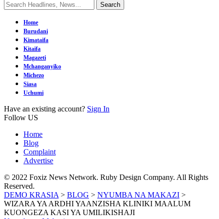
Home
Burudani
Kimataifa
Kitaifa
Magazeti
Mchanganyiko
Michezo
Siasa
Uchumi
Have an existing account?
Sign In
Follow US
Home
Blog
Complaint
Advertise
© 2022 Foxiz News Network. Ruby Design Company. All Rights
Reserved.
DEMO KRASIA
>
BLOG
>
NYUMBA NA MAKAZI
>
WIZARA YA ARDHI YAANZISHA KLINIKI MAALUM
KUONGEZA KASI YA UMILIKISHAJI