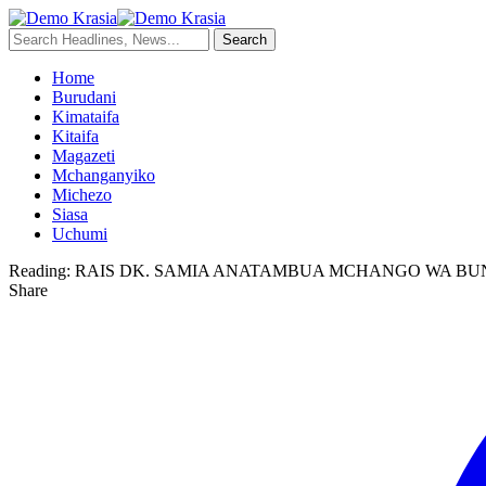
Home
Burudani
Kimataifa
Kitaifa
Magazeti
Mchanganyiko
Michezo
Siasa
Uchumi
Reading:
RAIS DK. SAMIA ANATAMBUA MCHANGO WA B
Share