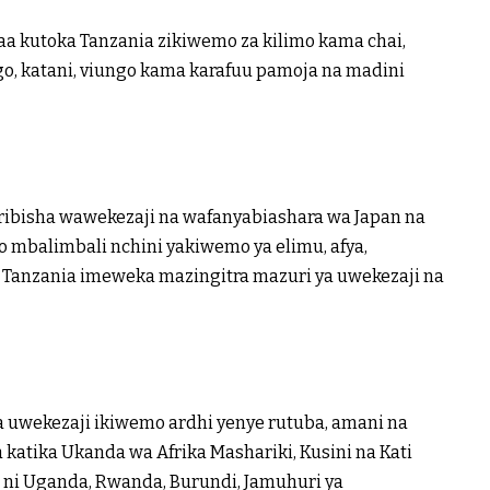
kutoka Tanzania zikiwemo za kilimo kama chai,
go, katani, viungo kama karafuu pamoja na madini
ibisha wawekezaji na wafanyabiashara wa Japan na
 mbalimbali nchini yakiwemo ya elimu, afya,
ni Tanzania imeweka mazingitra mazuri ya uwekezaji na
za uwekezaji ikiwemo ardhi yenye rutuba, amani na
a katika Ukanda wa Afrika Mashariki, Kusini na Kati
ni Uganda, Rwanda, Burundi, Jamuhuri ya