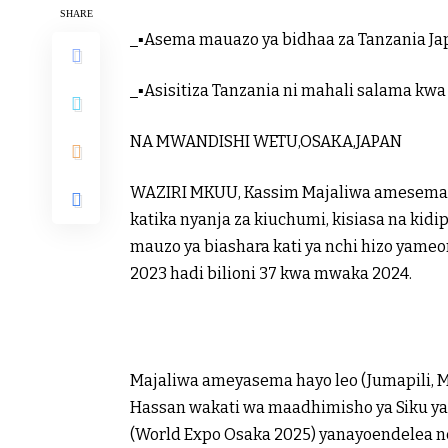
SHARE
_▪️Asema mauazo ya bidhaa za Tanzania Japa
_▪️Asisitiza Tanzania ni mahali salama kw
NA MWANDISHI WETU,OSAKA,JAPAN
WAZIRI MKUU, Kassim Majaliwa amesema u
katika nyanja za kiuchumi, kisiasa na kid
mauzo ya biashara kati ya nchi hizo yame
2023 hadi bilioni 37 kwa mwaka 2024.
Majaliwa ameyasema hayo leo (Jumapili, M
Hassan wakati wa maadhimisho ya Siku ya
(World Expo Osaka 2025) yanayoendelea nc