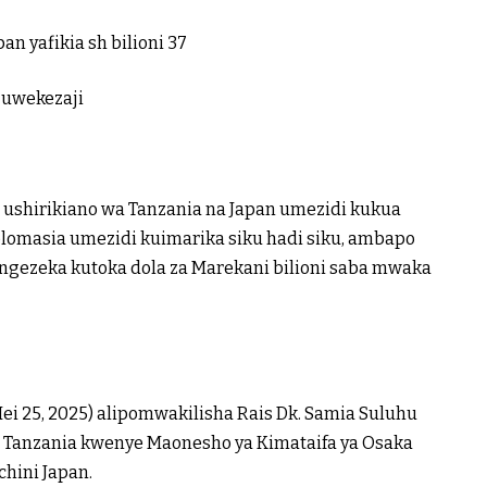
n yafikia sh bilioni 37
a uwekezaji
shirikiano wa Tanzania na Japan umezidi kukua
iplomasia umezidi kuimarika siku hadi siku, ambapo
ongezeka kutoka dola za Marekani bilioni saba mwaka
ei 25, 2025) alipomwakilisha Rais Dk. Samia Suluhu
 Tanzania kwenye Maonesho ya Kimataifa ya Osaka
hini Japan.