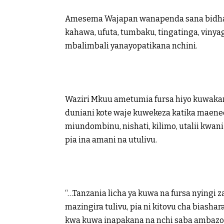
Amesema Wajapan wanapenda sana bidhaa 
kahawa, ufuta, tumbaku, tingatinga, vinya
mbalimbali yanayopatikana nchini.
Waziri Mkuu ametumia fursa hiyo kuwakar
duniani kote waje kuwekeza katika maeneo
miundombinu, nishati, kilimo, utalii kwa
pia ina amani na utulivu.
“…Tanzania licha ya kuwa na fursa nyingi 
mazingira tulivu, pia ni kitovu cha biashar
kwa kuwa inapakana na nchi saba ambazo 