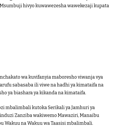
a Msumbuji hivyo kuwawezesha wawekezaji kupata
 mchakato wa kuvifanyia maboresho viwanja vya
ufu sabasaba ili viwe na hadhi ya kimataifa na
o ya biashara ya kikanda na kimataifa.
 mbalimbali kutoka Serikali ya Jamhuri ya
pinduzi Zanziba wakiwemo Mawaziri, Manaibu
bu Wakuu na Wakuu wa Taasisi mbalimbali.