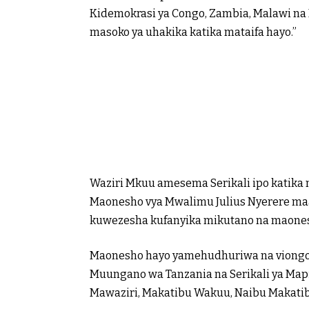
Kidemokrasi ya Congo, Zambia, Malawi n
masoko ya uhakika katika mataifa hayo.”
Waziri Mkuu amesema Serikali ipo katika
Maonesho vya Mwalimu Julius Nyerere maar
kuwezesha kufanyika mikutano na maonesh
Maonesho hayo yamehudhuriwa na viongozi
Muungano wa Tanzania na Serikali ya Ma
Mawaziri, Makatibu Wakuu, Naibu Makati