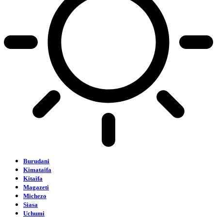
Burudani
Kimataifa
Kitaifa
Magazeti
Michezo
Siasa
Uchumi