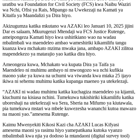
uratibu wa Foundation for Civil Society (FCS) kwa Naibu Waziri
wa Nchi, Ofisi ya Rais, Mipango na Uwekezaji na Kamati ya
Kitaifa ya Maandalizi ya Dira hiyo.
Akizugumza katika mkutano wa AZAKi leo Januari 10, 2025 jijini
Dar es salaam, Mkurugenzi Mtendaji wa FCS Justice Rutenge,
ameipongeza Kamati hiyo kwa ushirikiano wao na wadau
mbalimbali wa maendeleo ambao wameshiriki kikamilifu tangu
kuanza kwa mchakato mzima mwaka jana, ambapo AZAKI zilitoa
mapendekezo ya matarajio yao katika dira hiyo.
Ameongeza kuwa, Mchakato wa kupata Dira ya Taifa ya
Maendeleo ni muhimu ambayo ni mwongozo wa nchi kufikia
maono yake ya kuwa na uchumi wa viwanda kwa miaka 25 ijayo
ikiwa ni sehemu muhimu katika kupanga maeneo ya utekelezaji.
“AZAKI ni wadau muhimu katika kuchagiza maendeleo ya kijamii,
kiuchumi na kisiasa nchini. Tumekuwa tukishiriki kikamilifu katika
uboreshaji na utekelezaji wa Sera, Sheria na Mifumo ya kiutawala,
pia tumekuwa mstari wa mbele kuwezesha wananchi kutoa mawazo
na maoni yao.”amesema Rutenge.
Kaimu Mwenyekiti Kikosi Kazi cha AZAKI Lucas Kifyasi
amesema maoni ya rasimu hiyo yamepatikana kutoka vyanzo
mbalimbali kwa njia ya dodoso la mtandaoni (digital survey tool)