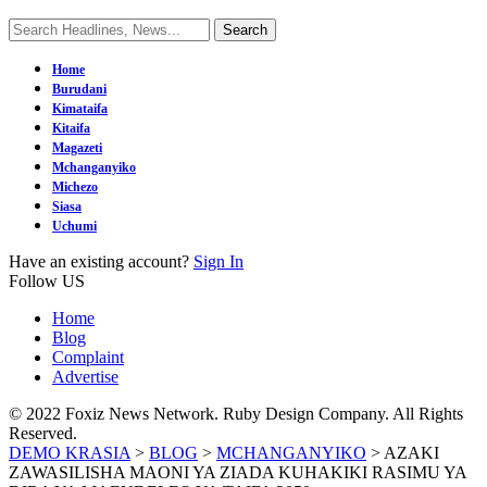
Home
Burudani
Kimataifa
Kitaifa
Magazeti
Mchanganyiko
Michezo
Siasa
Uchumi
Have an existing account?
Sign In
Follow US
Home
Blog
Complaint
Advertise
© 2022 Foxiz News Network. Ruby Design Company. All Rights
Reserved.
DEMO KRASIA
>
BLOG
>
MCHANGANYIKO
>
AZAKI
ZAWASILISHA MAONI YA ZIADA KUHAKIKI RASIMU YA