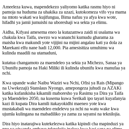
Ameeleza kuwa, mapendekezo yaliyomo katika rasmu hiyo ni
pamoja na huduma za uhakika za uzazi, kutokomeza vifo vya mama
na mtoto wakati wa kujifungua, Bima nafuu ya afya kwa wote,
hifadhi ya jamii jumuishi na uboreshaji wa sekta ya elimu.
Aidha, Kifyasi amesema eneo la kutazamwa zaidi ni usalama wa
chakula kwa Taifa, uwezo wa wananchi kumudu gharama za
maisha kwa makundi yote vijijini na mijini angalau kati ya dola za
Marekani elfu nane hadi 12,000
. Pia amesisitiza umuhimu wa
kulinda maadili na utamaduni,
kutatua changamoto za maendeleo ya sekta ya Michezo, Sanaa ya
Ubunifu pamoja na Haki Miliki ili kulinda ubunifu kwa manufaa ya
nchi.
Kwa upande wake Naibu Waziri wa Nchi, Ofisi ya Rais (Mipango
na Uwekezaji) Stanslaus Nyongo, amepongeza juhudi za AZAKi
katika kufanikisha kikamili maboresho ya Rasimu ya Dira ya Taifa
ya Maendeleo 2050, na kusema kuwa Serikali ipo tayari kuyafanyia
kazi ili kupata Dira kamili itakayokidhi maeneo yote kwa
mustakabali wa maendeleo endelevu ya nchi na watu wake kwa
ujumla kulingana na mabadiliko ya zama za sayansi na teknilojia.
Dira hiyo inatarajiwa kutekelezwa katika kipindi cha mapinduzi ya
nne ya viwanda ambayo teknolojia inakua kwa kasi sana na elimu