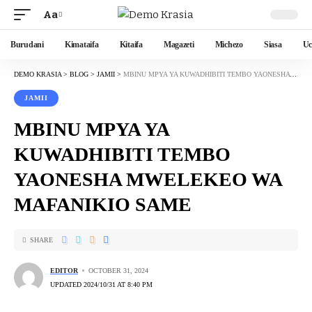
Aa
Burudani
Kimataifa
Kitaifa
Magazeti
Michezo
Siasa
Uc
DEMO KRASIA
>
BLOG
>
JAMII
>
MBINU MPYA YA KUWADHIBITI TEMBO YAONESHA MWELEKEO WA MAFANIKIO SAME
JAMII
MBINU MPYA YA
KUWADHIBITI TEMBO
YAONESHA MWELEKEO WA
MAFANIKIO SAME
SHARE
EDITOR
OCTOBER 31, 2024
UPDATED 2024/10/31 AT 8:40 PM