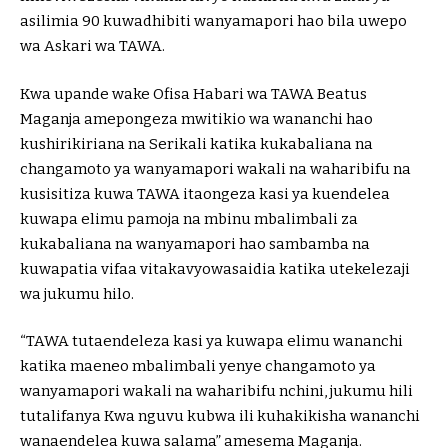
asilimia 90 kuwadhibiti wanyamapori hao bila uwepo
wa Askari wa TAWA.
Kwa upande wake Ofisa Habari wa TAWA Beatus
Maganja amepongeza mwitikio wa wananchi hao
kushirikiriana na Serikali katika kukabaliana na
changamoto ya wanyamapori wakali na waharibifu na
kusisitiza kuwa TAWA itaongeza kasi ya kuendelea
kuwapa elimu pamoja na mbinu mbalimbali za
kukabaliana na wanyamapori hao sambamba na
kuwapatia vifaa vitakavyowasaidia katika utekelezaji
wa jukumu hilo.
“TAWA tutaendeleza kasi ya kuwapa elimu wananchi
katika maeneo mbalimbali yenye changamoto ya
wanyamapori wakali na waharibifu nchini, jukumu hili
tutalifanya Kwa nguvu kubwa ili kuhakikisha wananchi
wanaendelea kuwa salama” amesema Maganja.