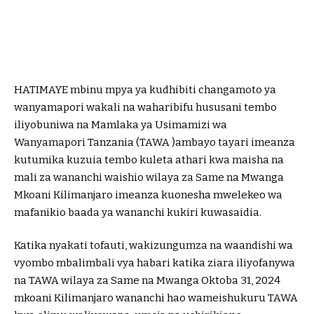
HATIMAYE mbinu mpya ya kudhibiti changamoto ya
wanyamapori wakali na waharibifu hususani tembo
iliyobuniwa na Mamlaka ya Usimamizi wa
Wanyamapori Tanzania (TAWA )ambayo tayari imeanza
kutumika kuzuia tembo kuleta athari kwa maisha na
mali za wananchi waishio wilaya za Same na Mwanga
Mkoani Kilimanjaro imeanza kuonesha mwelekeo wa
mafanikio baada ya wananchi kukiri kuwasaidia.
Katika nyakati tofauti, wakizungumza na waandishi wa
vyombo mbalimbali vya habari katika ziara iliyofanywa
na TAWA wilaya za Same na Mwanga Oktoba 31, 2024
mkoani Kilimanjaro wananchi hao wameishukuru TAWA