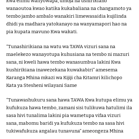
kwa elimu waliyowapa, umoja na ushirikiano
wanaoutoa kwao katika kukabaliana na changamoto ya
tembo jambo ambalo wanakiri limewasaidia kujilinda
dhidi ya madhara yatokanayo na wanyamapori hao na
pia kupata mavuno Kwa wakati.
“Tunashirikiana na watu wa TAWA vizuri sana na
maelekezo wanayotupa kuhusiana na tembo ni mazuri
sana, ni kweli hawa tembo wanasumbua lakini Kwa
kushirikiana inawezekana kuwakabiri” amesema
Karanga Mhina mkazi wa Kijiji cha Kitamri kilichopo
Kata ya Stesheni wilayani Same
“Tunawashukuru sana hawa TAWA Kwa kutupa elimu ya
kufukuza hawa tembo, zamani sisi tulikuwa hatulimi ila
sasa hivi tunalima lakini pia wametupa vifaa vizuri
sana, mabomu baridi ya kufukuza tembo na sasa hivi
tukiwafukuza angalau tunavuna” ameongeza Mhina