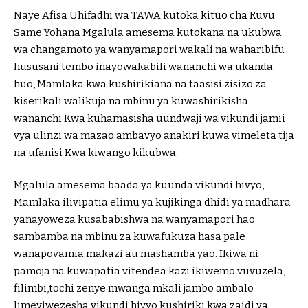
Naye Afisa Uhifadhi wa TAWA kutoka kituo cha Ruvu
Same Yohana Mgalula amesema kutokana na ukubwa
wa changamoto ya wanyamapori wakali na waharibifu
hususani tembo inayowakabili wananchi wa ukanda
huo, Mamlaka kwa kushirikiana na taasisi zisizo za
kiserikali walikuja na mbinu ya kuwashirikisha
wananchi Kwa kuhamasisha uundwaji wa vikundi jamii
vya ulinzi wa mazao ambavyo anakiri kuwa vimeleta tija
na ufanisi Kwa kiwango kikubwa.
Mgalula amesema baada ya kuunda vikundi hivyo,
Mamlaka ilivipatia elimu ya kujikinga dhidi ya madhara
yanayoweza kusababishwa na wanyamapori hao
sambamba na mbinu za kuwafukuza hasa pale
wanapovamia makazi au mashamba yao. Ikiwa ni
pamoja na kuwapatia vitendea kazi ikiwemo vuvuzela,
filimbi,tochi zenye mwanga mkali jambo ambalo
limeviwezesha vikundi hivyo kushiriki kwa zaidi ya