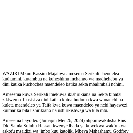
WAZIRI Mkuu Kassim Majaliwa amesema Serikali itaendelea
kuthamini, kutambua na kuheshimu mchango wa madhehebu ya
dini katika kuchochea maendeleo katika sekta mbalimbali nchini.
Amesema kuwa Serikali imekuwa ikishirikiana na Sekta binafsi
zikiwemo Taasisi za dini katika kutoa huduma kwa wananchi na
kuleta maendeleo ya Taifa kwa kuwa maendeleo ya nchi hayawezi
kuimarika bila ushirikiano na ushirikishwaji wa kila mtu.
Amesema hayo leo (Jumapili Mei 26, 2024) alipomwakilisha Rais
Dk. Samia Suluhu Hassan kwenye ibada ya kuwekwa wakfu kwa
askofu msaidizi wa jimbo kuu katoliki Mbeya Mshashamu Godfrey