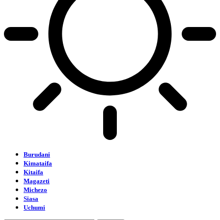
Burudani
Kimataifa
Kitaifa
Magazeti
Michezo
Siasa
Uchumi