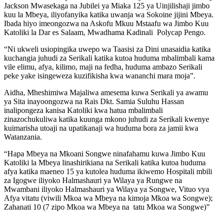
Jackson Mwasekaga na Jubilei ya Miaka 125 ya Uinjilishaji jimbo
kuu la Mbeya, iliyofanyika katika uwanja wa Sokoine jijini Mbeya.
Ibada hiyo imeongozwa na Askofu Mkuu Mstaafu wa Jimbo Kuu
Katoliki la Dar es Salaam, Mwadhama Kadinali Polycap Pengo.
“Ni ukweli usiopingika uwepo wa Taasisi za Dini unasaidia katika
kuchangia juhudi za Serikali katika kutoa huduma mbalimbali kama
vile elimu, afya, kilimo, maji na fedha, huduma ambazo Serikali
peke yake isingeweza kuzifikisha kwa wananchi mara moja”.
Aidha, Mheshimiwa Majaliwa amesema kuwa Serikali ya awamu
ya Sita inayoongozwa na Rais Dkt. Samia Suluhu Hassan
inalipongeza kanisa Katoliki kwa hatua mbalimbali
zinazochukuliwa katika kuunga mkono juhudi za Serikali kwenye
kuimarisha utoaji na upatikanaji wa huduma bora za jamii kwa
Watanzania.
“Hapa Mbeya na Mkoani Songwe ninafahamu kuwa Jimbo Kuu
Katoliki la Mbeya linashirikiana na Serikali katika kutoa huduma
afya katika maeneo 15 ya kutolea huduma ikiwemo Hospitali mbili
za Igogwe iliyoko Halmashauri ya Wilaya ya Rungwe na
Mwambani iliyoko Halmashauri ya Wilaya ya Songwe, Vituo vya
Afya vitatu (viwili Mkoa wa Mbeya na kimoja Mkoa wa Songwe);
Zahanati 10 (7 zipo Mkoa wa Mbeya na tatu Mkoa wa Songwe)”