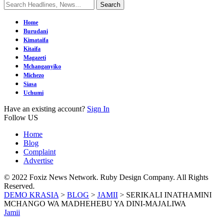
Home
Burudani
Kimataifa
Kitaifa
Magazeti
Mchanganyiko
Michezo
Siasa
Uchumi
Have an existing account?
Sign In
Follow US
Home
Blog
Complaint
Advertise
© 2022 Foxiz News Network. Ruby Design Company. All Rights
Reserved.
DEMO KRASIA
>
BLOG
>
JAMII
>
SERIKALI INATHAMINI
MCHANGO WA MADHEHEBU YA DINI-MAJALIWA
Jamii