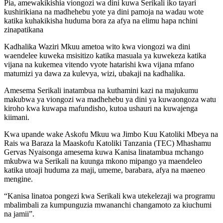
Pia, amewakikishia viongozi wa dini kuwa Serikali iko tayari
kushirikiana na madhehebu yote ya dini pamoja na wadau wote
katika kuhakikisha huduma bora za afya na elimu hapa nchini
zinapatikana
Kadhalika Waziri Mkuu ametoa wito kwa viongozi wa dini
waendelee kuweka msisitizo katika masuala ya kuwekeza katika
vijana na kukemea vitendo vyote hatarishi kwa vijana mfano
matumizi ya dawa za kulevya, wizi, ubakaji na kadhalika.
Amesema Serikali inatambua na kuthamini kazi na majukumu
makubwa ya viongozi wa madhehebu ya dini ya kuwaongoza watu
kiroho kwa kuwapa mafundisho, kutoa ushauri na kuwajenga
kiimani.
Kwa upande wake Askofu Mkuu wa Jimbo Kuu Katoliki Mbeya na
Rais wa Baraza la Maaskofu Katoliki Tanzania (TEC) Mhashamu
Gervas Nyaisonga amesema kuwa Kanisa linatambua mchango
mkubwa wa Serikali na kuunga mkono mipango ya maendeleo
katika utoaji huduma za maji, umeme, barabara, afya na maeneo
mengine.
“Kanisa linatoa pongezi kwa Serikali kwa utekelezaji wa programu
mbalimbali za kumpunguzia mwananchi changamoto za kiuchumi
na jamii”.